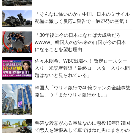
「そんなに怖いのか」中国、日本のミサイル
配備に激しく反応…警告で一触即発の空気！
「30年後に今の日本になれば大成功だろ
wwww」韓国人のが未来の自国が今の日本
になることを望む理由
佐々木朗希、WBC出場へ！ 暫定ロースター
入り 米記者報道「最終ロースター入りへ問
題はないと見られている」
韓国人「ウリィ銀行で40億ウォンの金融事故
発生」→「またウリィ銀行かよ…」
明確な殺意がある事故なのに懲役10年!? 韓国
で恋人を逆恨みして車ではねた男にまさかの