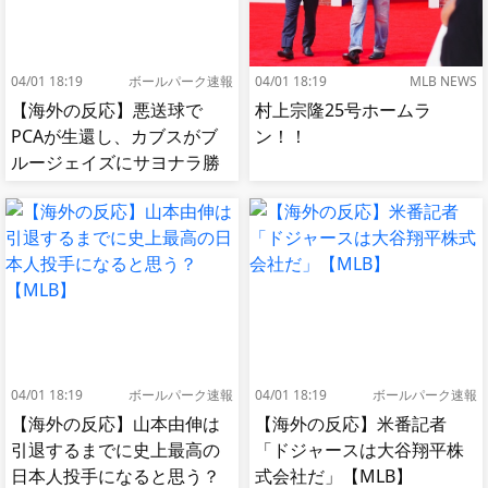
04/01 18:19
ボールパーク速報
04/01 18:19
MLB NEWS
【海外の反応】悪送球で
村上宗隆25号ホームラ
PCAが生還し、カブスがブ
ン！！
ルージェイズにサヨナラ勝
ち【MLB】
04/01 18:19
ボールパーク速報
04/01 18:19
ボールパーク速報
【海外の反応】山本由伸は
【海外の反応】米番記者
引退するまでに史上最高の
「ドジャースは大谷翔平株
日本人投手になると思う？
式会社だ」【MLB】