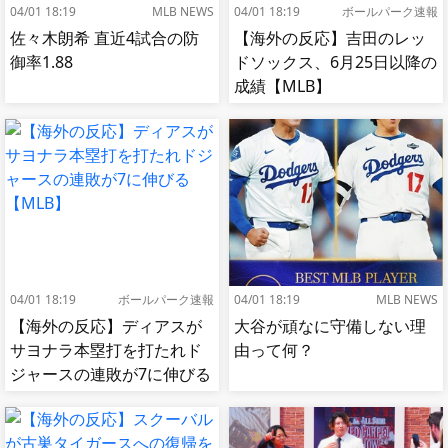
04/01 18:19
MLB NEWS
04/01 18:19
ボールパーク速報
佐々木朗希 直近4試合の防
【海外の反応】吉田のレッ
御率1.88
ドソックス、6月25日以降の
成績【MLB】
04/01 18:19
ボールパーク速報
04/01 18:19
MLB NEWS
【海外の反応】ディアスが
大谷が頑なに守備しない理
サヨナラ本塁打を打たれド
由って何？
ジャースの連敗が7に伸びる
【MLB】