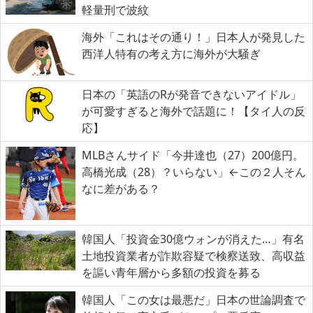
軽量刑で波紋
海外「これはその通り！」日本人が発見した
西洋人特有の考え方に海外が大騒ぎ
日本の「英語のRが発音できないアイドル」
が可愛すぎると海外で話題に！【タイ人の反
応】
MLBさんサイド「今井達也（27）200億円。
高橋光成（28）？いらない」←この２人そん
なに差がある？
韓国人「投資金30億ウォンが消えた…」有名
土地投資業者が詐欺容疑で検察送致、高収益
を謳い青年層から多額の投資を募る
韓国人「この女は最悪だ」日本の世論調査で