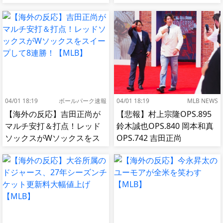
【MLB】
04/01 18:19
ボールパーク速報
04/01 18:19
MLB NEWS
【海外の反応】吉田正尚が
【悲報】村上宗隆OPS.895
マルチ安打＆打点！レッド
鈴木誠也OPS.840 岡本和真
ソックスがWソックスをス
OPS.742 吉田正尚
イープして8連勝！【MLB】
OPS.740←これ