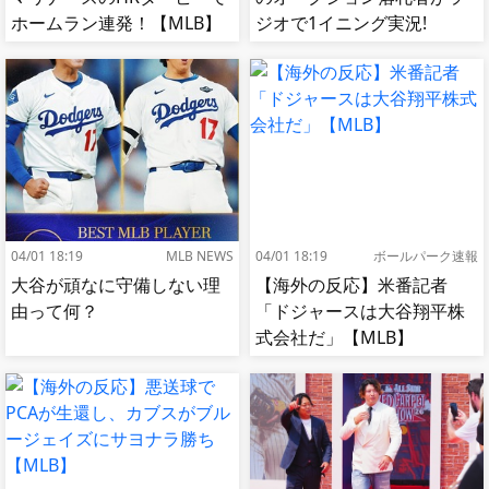
ホームラン連発！【MLB】
ジオで1イニング実況!
【MLB】
04/01 18:19
MLB NEWS
04/01 18:19
ボールパーク速報
大谷が頑なに守備しない理
【海外の反応】米番記者
由って何？
「ドジャースは大谷翔平株
式会社だ」【MLB】