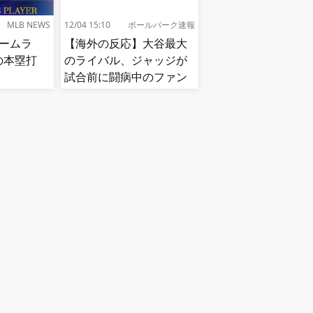
MLB NEWS
12/04 15:10
ボールパーク速報
ホームラ
【海外の反応】大谷最大
目の本塁打
のライバル、ジャッジが
試合前に闘病中のファン
と逢う【MLB】