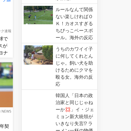
ルールなんて関係
ない楽しければＯ
Ｋ！カオスすぎる
ちびっこベースボ
ーク速報
ール。海外の反応
球で
スが
うちのカワイイ子
ヨナ
に何してくれとん
じゃ。飼い犬を助
けるためにクマを
殴る女。海外の反
応
韓国人「日本の政
治家と同じじゃね
ーか💢」イ・ジェ
B NEWS
ミョン新大統領が
いきなり失言!? ラ
12年契
ーメン一杯の物価