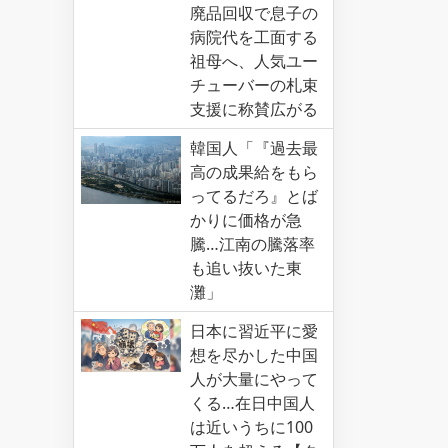
廃品回収で息子の
病院代を工面する
祖母へ、人気ユー
チューバーの札束
支援に称賛広がる
韓国人「『過去最
高の成果給をもら
ってるだろ』とば
かりに価格が急
騰…江南の騰落率
も追い抜いた東
灘」
日本に習近平に愛
想を尽かした中国
人が大量にやって
くる…在日中国人
は近いうちに100