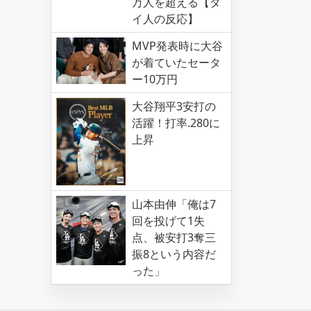
万人を超える【タ
イ人の反応】
MVP発表時に大谷
が着ていたセータ
ー10万円
大谷翔平3安打の
活躍！打率.280に
上昇
山本由伸「俺は7
回を投げて1失
点、被安打3奪三
振8という内容だ
った」