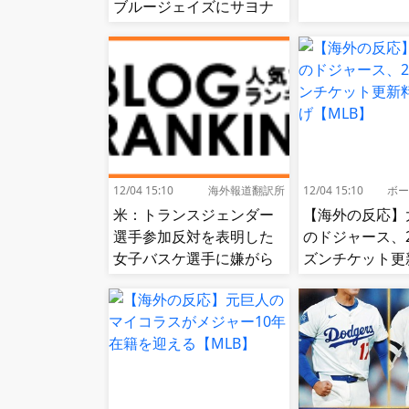
ブルージェイズにサヨナ
ラ勝ち【MLB】
12/04 15:10
海外報道翻訳所
12/04 15:10
ボー
米：トランスジェンダー
【海外の反応】
選手参加反対を表明した
のドジャース、
女子バスケ選手に嫌がら
ズンチケット更
せ続出…試合中に意図的
値上げ【MLB】
（？）肘鉄を顔面に食ら
う[海外の反応]