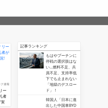
記事ランキング
もはやプーチンに
停戦の選択肢はな
い…燃料不足、兵
員不足、支持率低
下でも止まれない
「地獄のデスロー
ーク速報
ド」！
リー
札者
韓国人「日本に進
グ実
出した中国車BYD