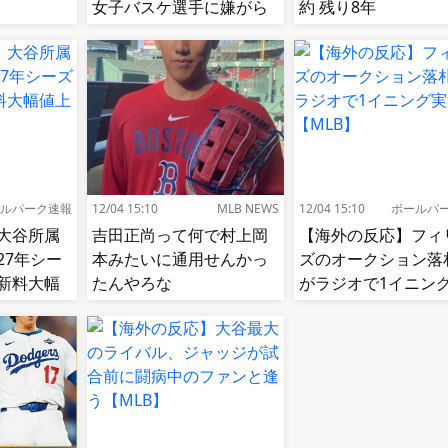
女子バスケ選手に嫌がら
約 残り8年
せ続出…試合中に意図的
（？）肘鉄を顔面に食ら
う[海外の反応]
ルパーク速報
12/04 15:10
MLB NEWS
12/04 15:10
ボールパ
大谷所属
吉田正尚って何で村上岡
【海外の反応】フィ
27年シー
本みたいに通用せんかっ
ズのオークション落
新料大幅
たんやろな
がラジオで1イニン
況!【MLB】