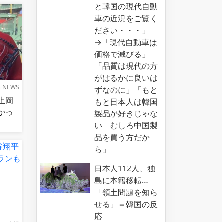
と韓国の現代自動
車の近況をご覧く
ださい・・・」
→「現代自動車は
価格で滅びる」
「品質は現代の方
がはるかに良いは
B NEWS
ずなのに」「もと
上岡
もと日本人は韓国
かっ
製品が好きじゃな
い むしろ中国製
品を買う方だか
ら」
日本人112人、独
島に本籍移転…
「領土問題を知ら
せる」＝韓国の反
応