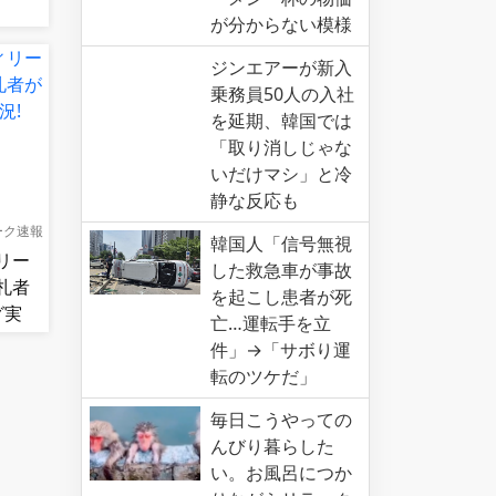
が分からない模様
ジンエアーが新入
乗務員50人の入社
を延期、韓国では
「取り消しじゃな
いだけマシ」と冷
静な反応も
ーク速報
韓国人「信号無視
リー
した救急車が事故
札者
を起こし患者が死
グ実
亡…運転手を立
件」→「サボり運
転のツケだ」
毎日こうやっての
んびり暮らした
い。お風呂につか