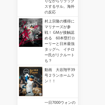
りながらリラック
スするサル。海外
の反応
村上宗隆の獲得に
マリナーズが参
戦！ GMが接触認
める 60本塁打ロ
ーリーと日米最強
タッグへ イチロ
ー氏がリクルート
も？
動画 大谷翔平39
号２ランホームラ
ン！！
一日7000ウォンの