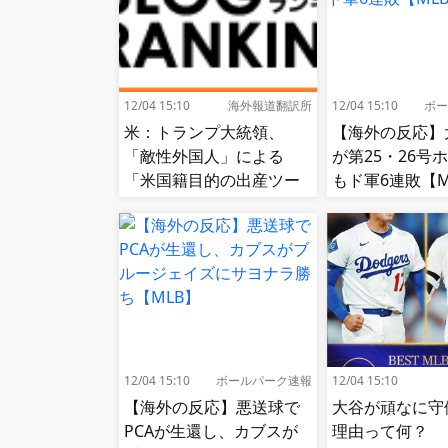
12/04 15:10
海外報道翻訳所
12/04 15:10
ボー
米：トランプ大統領、
【海外の反応】
「敵性外国人」による
が第25・26号
「米国籍目的の出産ツー
もド軍6連敗【M
リズム禁止令」に署名…
寄生侵略防止へ[海外の反
応]
12/04 15:10
ボールパーク速報
12/04 15:10
【海外の反応】悪送球で
大谷が頑なに守
PCAが生還し、カブスが
理由って何？