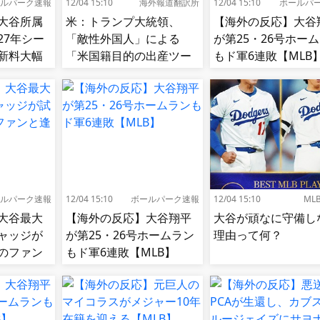
ルパーク速報
12/04 15:10
海外報道翻訳所
12/04 15:10
ボールパ
大谷所属
米：トランプ大統領、
【海外の反応】大谷
27年シー
「敵性外国人」による
が第25・26号ホー
新料大幅
「米国籍目的の出産ツー
もド軍6連敗【MLB
リズム禁止令」に署名…
寄生侵略防止へ[海外の反
応]
ルパーク速報
12/04 15:10
ボールパーク速報
12/04 15:10
ML
大谷最大
【海外の反応】大谷翔平
大谷が頑なに守備し
ャッジが
が第25・26号ホームラン
理由って何？
のファン
もド軍6連敗【MLB】