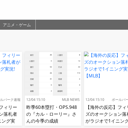
アニメ・ゲーム
ルパーク速報
12/04 15:10
MLB NEWS
12/04 15:10
ボールパ
フィリー
昨季60本塁打・OPS.948
【海外の反応】フィ
ン落札者
の『カル・ローリー』さ
ズのオークション落
ニング実
んの今季の成績
がラジオで1イニン
況!【MLB】