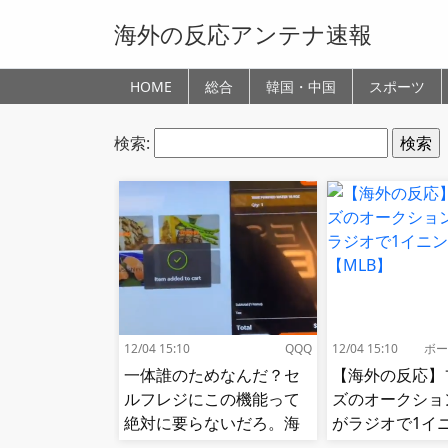
海外の反応アンテナ速報
HOME
総合
韓国・中国
スポーツ
検索:
12/04 15:10
QQQ
12/04 15:10
ボー
一体誰のためなんだ？セ
【海外の反応】
ルフレジにこの機能って
ズのオークショ
絶対に要らないだろ。海
がラジオで1イ
外の反応
況!【MLB】