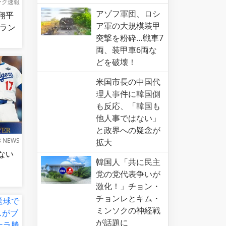
ーク速報
アゾフ軍団、ロシ
翔平
ア軍の大規模装甲
ムラン
突撃を粉砕…戦車7
】
両、装甲車6両な
どを破壊！
米国市長の中国代
理人事件に韓国側
も反応、「韓国も
他人事ではない」
と政界への疑念が
B NEWS
拡大
ない
韓国人「共に民主
党の党代表争いが
激化！」チョン・
チョンレとキム・
ミンソクの神経戦
が話題に