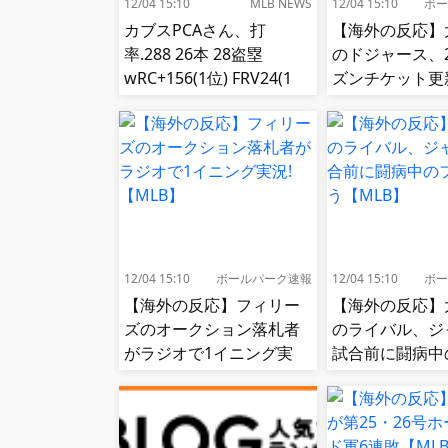
12/04 15:10
MLB NEWS
12/04 15:10
ボー
カブスPCAさん、打
【海外の反応】
率.288 26本 28盗塁
のドジャース、
wRC+156(1位) FRV24(1
ズンチケット更
位) fWAR7.8(1位)←これ
値上げ【MLB】
12/04 15:10
ボールパーク速報
12/04 15:10
ボー
【海外の反応】フィリー
【海外の反応】
ズのオークション落札者
のライバル、ジ
がラジオで1イニング実
試合前に闘病中
況!【MLB】
と逢う【MLB】