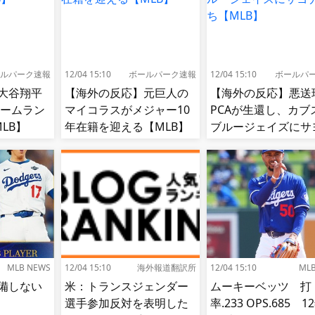
ルパーク速報
12/04 15:10
ボールパーク速報
12/04 15:10
ボールパ
大谷翔平
【海外の反応】元巨人の
【海外の反応】悪送
ホームラン
マイコラスがメジャー10
PCAが生還し、カブ
LB】
年在籍を迎える【MLB】
ブルージェイズにサ
ラ勝ち【MLB】
MLB NEWS
12/04 15:10
海外報道翻訳所
12/04 15:10
ML
備しない
米：トランスジェンダー
ムーキーベッツ 打
選手参加反対を表明した
率.233 OPS.685 