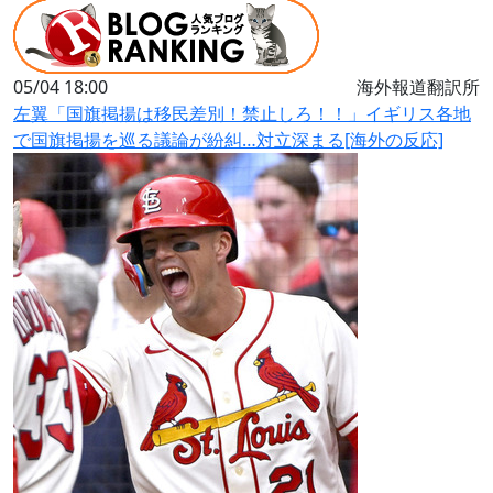
05/04 18:00
海外報道翻訳所
左翼「国旗掲揚は移民差別！禁止しろ！！」イギリス各地
で国旗掲揚を巡る議論が紛糾…対立深まる[海外の反応]