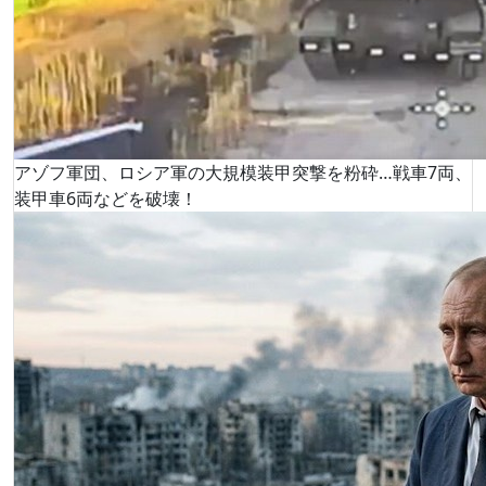
アゾフ軍団、ロシア軍の大規模装甲突撃を粉砕…戦車7両、
装甲車6両などを破壊！