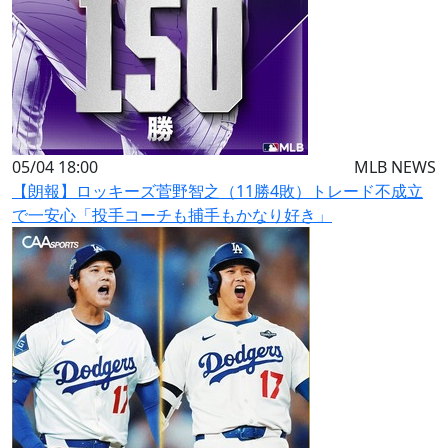
05/04 18:00
MLB NEWS
【朗報】ロッキーズ菅野智之（11勝4敗）トレード不成立
で一安心「投手コーチも捕手もかなり好き」