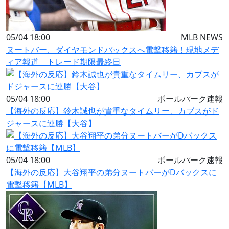
05/04 18:00
MLB NEWS
ヌートバー、ダイヤモンドバックスへ電撃移籍！現地メデ
ィア報道 トレード期限最終日
05/04 18:00
ボールパーク速報
【海外の反応】鈴木誠也が貴重なタイムリー、カブスがド
ジャースに連勝【大谷】
05/04 18:00
ボールパーク速報
【海外の反応】大谷翔平の弟分ヌートバーがDバックスに
電撃移籍【MLB】