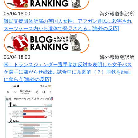
05/04 18:00
海外報道翻訳所
難民支援団体所属の英国人女性、アフガン難民に殺害され
スーツケース内から遺体で発見される…[海外の反応]
05/04 18:00
海外報道翻訳所
米：トランスジェンダー選手参加反対を表明した女子バス
ケ選手に嫌がらせ続出…試合中に意図的（？）肘鉄を顔面
に食らう[海外の反応]