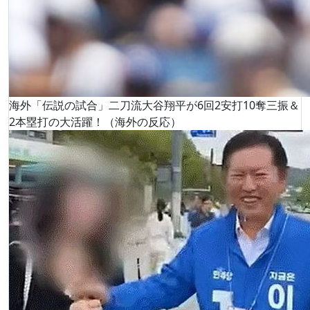
海外「伝説の試合」二刀流大谷翔平が6回2安打10奪三振＆
2本塁打の大活躍！（海外の反応）