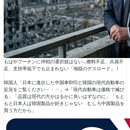
もはやプーチンに停戦の選択肢はない…燃料不足、兵員不
足、支持率低下でも止まれない「地獄のデスロード」！
韓国人「日本に進出した中国車BYDと韓国の現代自動車の
近況をご覧ください・・・」→「現代自動車は価格で滅び
る」「品質は現代の方がはるかに良いはずなのに」「もと
もと日本人は韓国製品が好きじゃない むしろ中国製品を
買う方だから」