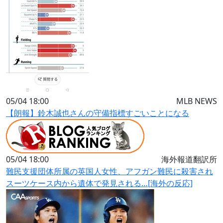
05/04 18:00
MLB NEWS
【朗報】鈴木誠也さんの守備指標すごいことになる
05/04 18:00
海外報道翻訳所
難民支援団体所属の英国人女性、アフガン難民に殺害され
スーツケース内から遺体で発見される…[海外の反応]