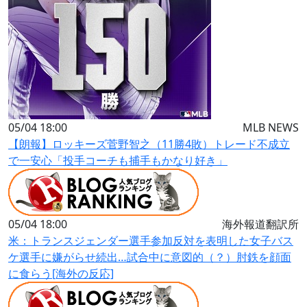
05/04 18:00
MLB NEWS
【朗報】ロッキーズ菅野智之（11勝4敗）トレード不成立
で一安心「投手コーチも捕手もかなり好き」
05/04 18:00
海外報道翻訳所
米：トランスジェンダー選手参加反対を表明した女子バス
ケ選手に嫌がらせ続出…試合中に意図的（？）肘鉄を顔面
に食らう[海外の反応]