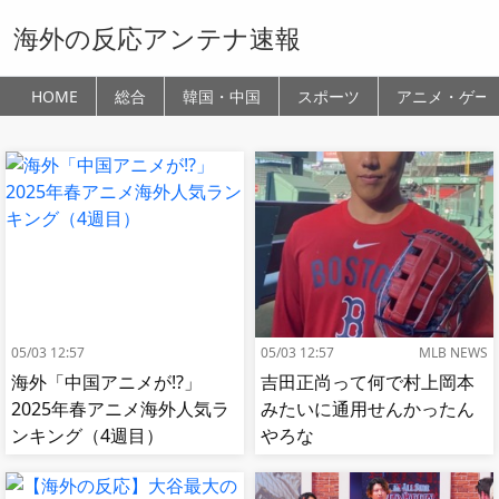
海外の反応アンテナ速報
HOME
総合
韓国・中国
スポーツ
アニメ・ゲー
05/03 12:57
05/03 12:57
MLB NEWS
海外「中国アニメが!?」
吉田正尚って何で村上岡本
2025年春アニメ海外人気ラ
みたいに通用せんかったん
ンキング（4週目）
やろな