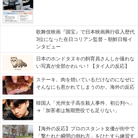
歌舞伎映画『国宝』で日本映画興行収入歴代
3位になった在日コリアン監督－朝鮮日報イ
ンタビュー
日本のホンドタヌキの飼育員さんしか撮れな
い写真が全部かわいい！【タイ人の反応】
ステーキ。肉を焼いているだけなのになぜに
そんなにも惹かれてしまうのか。海外の反応
韓国人「光州女子高生殺人事件、初公判へ」
→「加害者は無期懲役でも足りない」
【海外の反応】プロのスタント女優が街中で
「撃たれた瞬間の倒れ方」をひたすら練習す