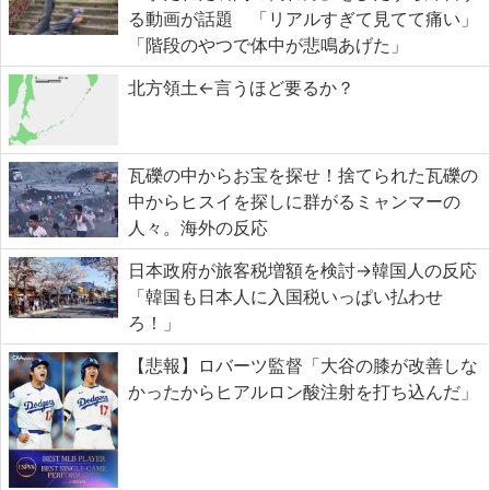
る動画が話題 「リアルすぎて見てて痛い」
「階段のやつで体中が悲鳴あげた」
北方領土←言うほど要るか？
瓦礫の中からお宝を探せ！捨てられた瓦礫の
中からヒスイを探しに群がるミャンマーの
人々。海外の反応
日本政府が旅客税増額を検討→韓国人の反応
「韓国も日本人に入国税いっぱい払わせ
ろ！」
【悲報】ロバーツ監督「大谷の膝が改善しな
かったからヒアルロン酸注射を打ち込んだ」