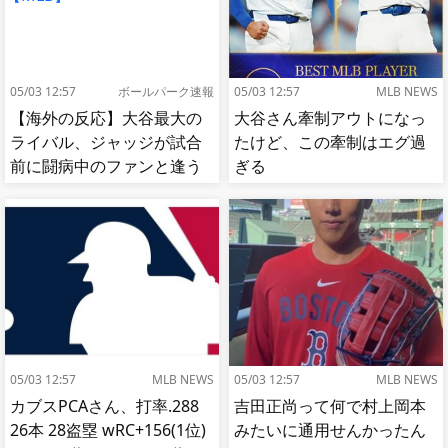
05/03 12:57
ボールパーク速報
05/03 12:57
MLB NEWS
【海外の反応】大谷最大の
大谷さん牽制アウトになっ
ライバル、ジャッジが試合
たけど、この牽制はエグ過
前に闘病中のファンと逢う
ぎる
【MLB】
05/03 12:57
MLB NEWS
05/03 12:57
MLB NEWS
カブスPCAさん、打率.288
吉田正尚って何で村上岡本
26本 28盗塁 wRC+156(1位)
みたいに通用せんかったん