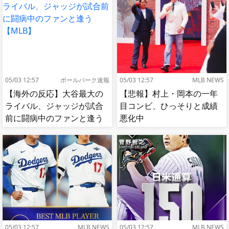
05/03 12:57
ボールパーク速報
05/03 12:57
MLB NEWS
【海外の反応】大谷最大の
【悲報】村上・岡本の一年
ライバル、ジャッジが試合
目コンビ、ひっそりと成績
前に闘病中のファンと逢う
悪化中
【MLB】
05/03 12:57
MLB NEWS
05/03 12:57
MLB NEWS