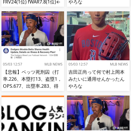
FRV24(1位) fWAR7.8(1位)←
やろな
これ
05/03 12:57
MLB NEWS
05/03 12:57
MLB NEWS
【悲報】ベッツ死刑囚（打
吉田正尚って何で村上岡本
率.226、本塁打13、盗塁1，
みたいに通用せんかったん
OPS.677、出塁率.283、得
やろな
点圏.195）