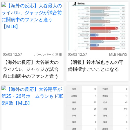
05/03 12:57
ボールパーク速報
05/03 12:57
MLB NEWS
【海外の反応】大谷最大の
【朗報】鈴木誠也さんの守
ライバル、ジャッジが試合
備指標すごいことになる
前に闘病中のファンと逢う
【MLB】