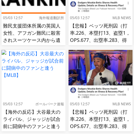
05/03 12:57
海外報道翻訳所
05/03 12:57
MLB NEWS
難民支援団体所属の英国人
【悲報】ベッツ死刑囚（打
女性、アフガン難民に殺害
率.226、本塁打13、盗塁1，
されスーツケース内から遺
OPS.677、出塁率.283、得
体で発見される…[海外の反
点圏.195）
応]
05/03 12:57
ボールパーク速報
05/03 12:57
MLB NEWS
【海外の反応】大谷最大の
【悲報】ベッツ死刑囚（打
ライバル、ジャッジが試合
率.226、本塁打13、盗塁1，
前に闘病中のファンと逢う
OPS.677、出塁率.283、得
【MLB】
点圏.195）