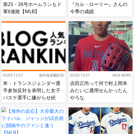
第25・26号ホームランもド
『カル・ローリー』さんの
軍6連敗【MLB】
今季の成績
05/03 12:57
海外報道翻訳所
05/03 12:57
MLB NEWS
米：トランスジェンダー選
吉田正尚って何で村上岡本
手参加反対を表明した女子
みたいに通用せんかったん
バスケ選手に嫌がらせ続
やろな
出…試合中に意図的（？）
肘鉄を顔面に食らう[海外の
反応]