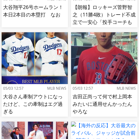
大谷翔平26号ホームラン！
【朗報】ロッキーズ菅野智
本日2本目の本塁打 なお
之（11勝4敗）トレード不成
立で一安心「投手コーチも
捕手もかなり好き」
05/03 12:57
MLB NEWS
05/03 12:57
MLB NEWS
大谷さん牽制アウトになっ
吉田正尚って何で村上岡本
たけど、この牽制はエグ過
みたいに通用せんかったん
ぎる
やろな