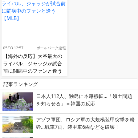
05/03 12:57
ボールパーク速報
【海外の反応】大谷最大の
ライバル、ジャッジが試合
前に闘病中のファンと逢う
【MLB】
記事ランキング
日本人112人、独島に本籍移転…「領土問題
を知らせる」＝韓国の反応
アゾフ軍団、ロシア軍の大規模装甲突撃を粉
砕…戦車7両、装甲車6両などを破壊！