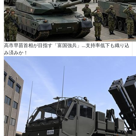
高市早苗首相が目指す「富国強兵」…支持率低下も織り込
み済みか！