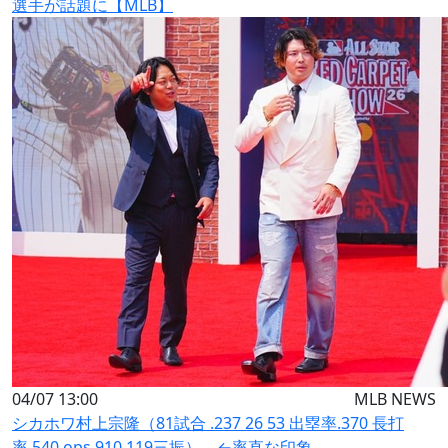
選手が話題に【MLB】
04/07 13:00
MLB NEWS
シカホワ村上宗隆（81試合 .237 26 53 出塁率.370 長打
率.540 ops.910 119三振） ←率直な印象