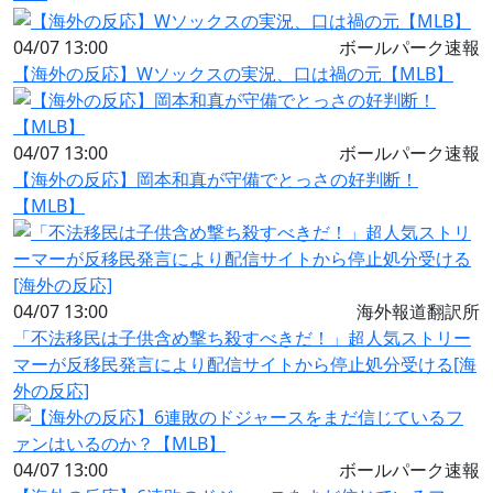
04/07 13:00
ボールパーク速報
【海外の反応】Wソックスの実況、口は禍の元【MLB】
04/07 13:00
ボールパーク速報
【海外の反応】岡本和真が守備でとっさの好判断！
【MLB】
04/07 13:00
海外報道翻訳所
「不法移民は子供含め撃ち殺すべきだ！」超人気ストリー
マーが反移民発言により配信サイトから停止処分受ける[海
外の反応]
04/07 13:00
ボールパーク速報