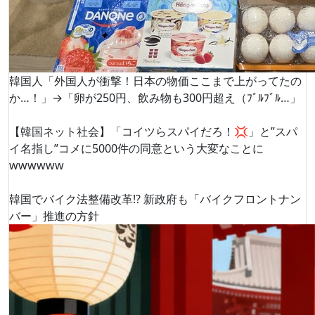
韓国人「外国人が衝撃！日本の物価ここまで上がってたの
か…！」→「卵が250円、飲み物も300円超え（ﾌﾞﾙﾌﾞﾙ…」
【韓国ネット社会】「コイツらスパイだろ！💢」と”スパ
イ名指し”コメに5000件の同意という大変なことに
wwwwww
韓国でバイク法整備改革!? 新政府も「バイクフロントナン
バー」推進の方針