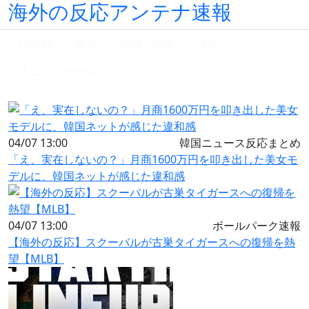
海外の反応アンテナ速報
HOME
総合
韓国・中国
スポーツ
アニメ・ゲーム
04/07 13:00
韓国ニュース反応まとめ
「え、実在しないの？」月商1600万円を叩き出した美女モ
デルに、韓国ネットが感じた違和感
04/07 13:00
ボールパーク速報
【海外の反応】スクーバルが古巣タイガースへの復帰を熱
望【MLB】