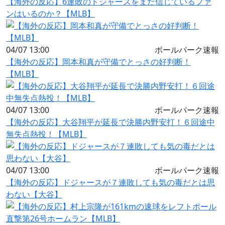
【海外の反応】6連敗のドジャースをまだ信じているファ
ンはいるのか？【MLB】
04/07 13:00
ボールパーク速報
【海外の反応】岡本和真が守備でとっさの好判断！
【MLB】
04/07 13:00
ボールパーク速報
【海外の反応】大谷翔平が延長で決勝内野安打！６回途中
無失点熱投！【MLB】
04/07 13:00
ボールパーク速報
【海外の反応】ドジャースが７連敗しても気の毒だとは思
わない【大谷】