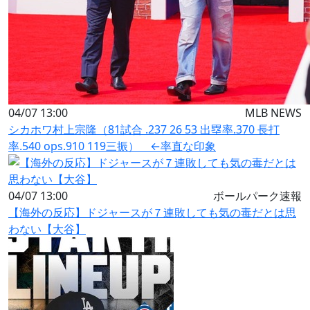
04/07 13:00
MLB NEWS
シカホワ村上宗隆（81試合 .237 26 53 出塁率.370 長打
率.540 ops.910 119三振） ←率直な印象
04/07 13:00
ボールパーク速報
【海外の反応】ドジャースが７連敗しても気の毒だとは思
わない【大谷】