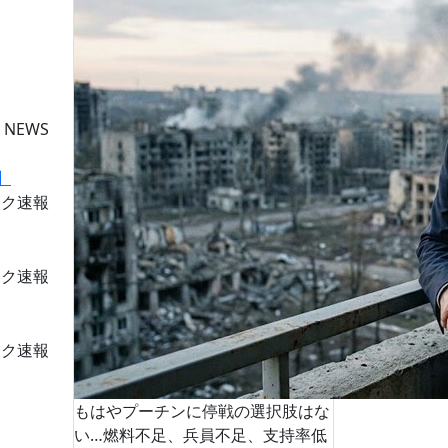
 NEWS
ーク速報
ーク速報
ーク速報
もはやプーチンに停戦の選択肢はな
い…燃料不足、兵員不足、支持率低