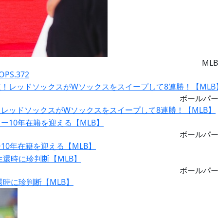
MLB
S.372
ボールパ
レッドソックスがWソックスをスイープして8連勝！【MLB】
ボールパ
0年在籍を迎える【MLB】
ボールパ
時に珍判断【MLB】