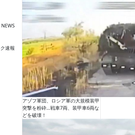
 NEWS
ーク速報
アゾフ軍団、ロシア軍の大規模装甲
突撃を粉砕…戦車7両、装甲車6両な
どを破壊！