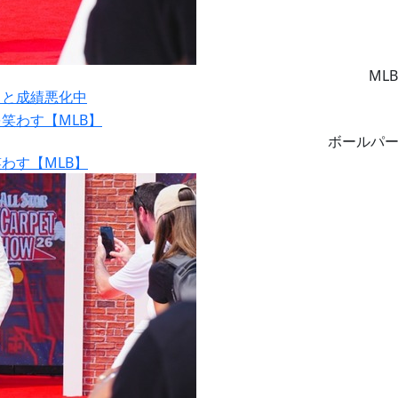
MLB
りと成績悪化中
ボールパ
わす【MLB】