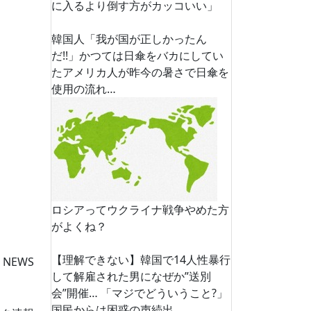
に入るより倒す方がカッコいい」
韓国人「我が国が正しかったん
だ!!」かつては日傘をバカにしてい
たアメリカ人が昨今の暑さで日傘を
使用の流れ…
ロシアってウクライナ戦争やめた方
がよくね？
【理解できない】韓国で14人性暴行
 NEWS
して解雇された男になぜか”送別
会”開催… 「マジでどういうこと?」
国民からは困惑の声続出