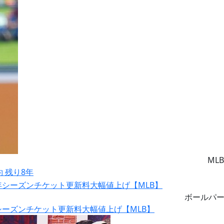
MLB
約 残り8年
ボールパ
シーズンチケット更新料大幅値上げ【MLB】