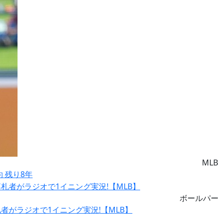
MLB
約 残り8年
ボールパ
がラジオで1イニング実況!【MLB】