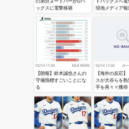
の弟分ヌートバーがDバ
ドバックスへ電
ックスに電撃移籍
現地メディア報
【MLB】
ード期限最終日
02/14 11:30
MLB NEWS
02/14 11:30
ボー
【朗報】鈴木誠也さんの
【海外の反応】
守備指標すごいことにな
スが大谷らを熟
る
手を再々々獲得