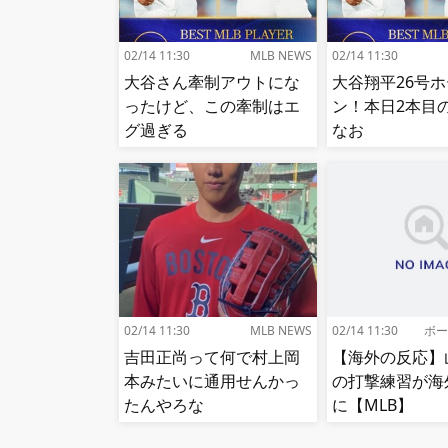
02/14 11:30
MLB NEWS
02/14 11:30
大谷さん牽制アウトにな
大谷翔平26号
ったけど、この牽制はエ
ン！本日2本
グ過ぎる
なお
02/14 11:30
MLB NEWS
02/14 11:30
ボー
吉田正尚って何で村上岡
【海外の反応】
本みたいに通用せんかっ
の打撃練習が海
たんやろな
に【MLB】