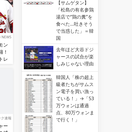
【サムゲタン】
「松島の有名参鶏
湯店で“鶏の糞”を
食べた…吐きそう
で当惑した」＝韓
B NEWS
国
モン
去年ほど大谷ドジ
籍！
ャースの試合が楽
トレ
しみじゃない理由
韓国人「株の超上
級者たちがサムス
ン電子を買い漁っ
ている！」→「53
万ウォンは通過
点、80万ウォンま
ーク速報
で行く！」
ャー