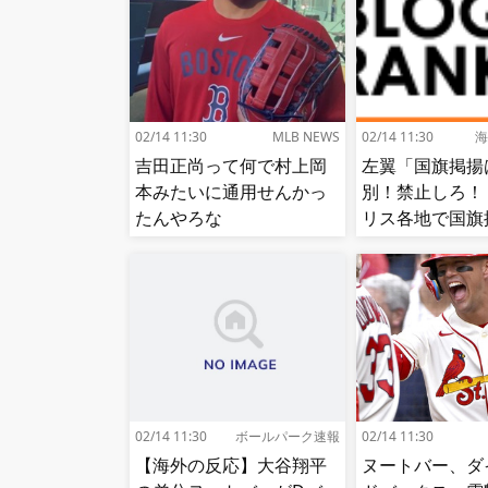
02/14 11:30
MLB NEWS
02/14 11:30
海
吉田正尚って何で村上岡
左翼「国旗掲揚
本みたいに通用せんかっ
別！禁止しろ！
たんやろな
リス各地で国旗
る議論が紛糾…
る[海外の反応]
02/14 11:30
ボールパーク速報
02/14 11:30
【海外の反応】大谷翔平
ヌートバー、ダ