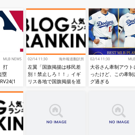
MLB NEWS
02/14 11:30
海外報道翻訳所
02/14 11:30
ML
、打
左翼「国旗掲揚は移民差
大谷さん牽制アウト
8盗塁
別！禁止しろ！！」イギ
ったけど、この牽制
RV24(1
リス各地で国旗掲揚を巡
グ過ぎる
1位)←これ
る議論が紛糾…対立深ま
る[海外の反応]