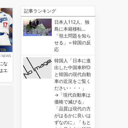
記事ランキング
日本人112人、独
島に本籍移転…
「領土問題を知ら
せる」＝韓国の反
応
B NEWS
韓国人「日本に進
にな
出した中国車BYD
はエ
と韓国の現代自動
車の近況をご覧く
ださい・・・」
→「現代自動車は
価格で滅びる」
「品質は現代の方
がはるかに良いは
ずなのに」「もと