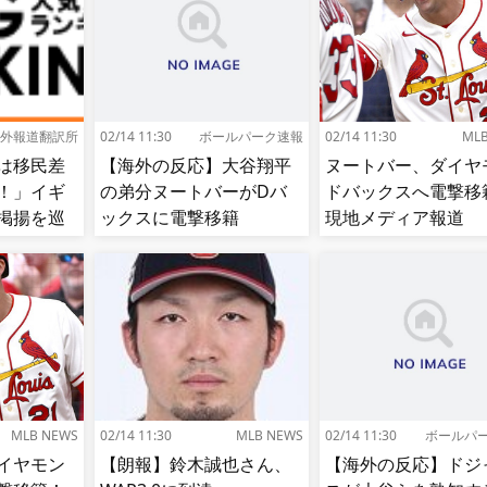
外報道翻訳所
02/14 11:30
ボールパーク速報
02/14 11:30
ML
は移民差
【海外の反応】大谷翔平
ヌートバー、ダイヤ
！」イギ
の弟分ヌートバーがDバ
ドバックスへ電撃移
掲揚を巡
ックスに電撃移籍
現地メディア報道 
対立深ま
【MLB】
ード期限最終日
MLB NEWS
02/14 11:30
MLB NEWS
02/14 11:30
ボールパ
イヤモン
【朗報】鈴木誠也さん、
【海外の反応】ドジ