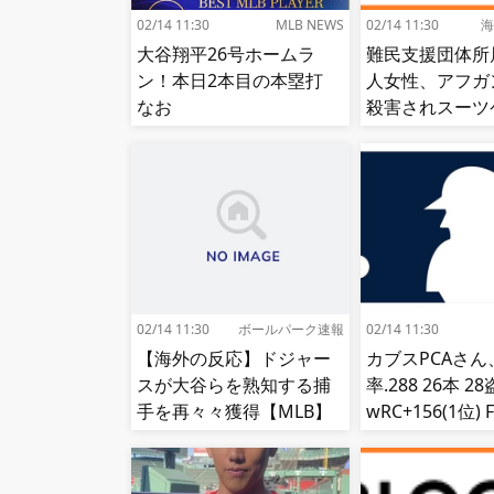
02/14 11:30
MLB NEWS
02/14 11:30
海
大谷翔平26号ホームラ
難民支援団体所
ン！本日2本目の本塁打
人女性、アフガ
なお
殺害されスーツ
から遺体で発見
[海外の反応]
02/14 11:30
ボールパーク速報
02/14 11:30
【海外の反応】ドジャー
カブスPCAさん
スが大谷らを熟知する捕
率.288 26本 2
手を再々々獲得【MLB】
wRC+156(1位) F
位) fWAR7.8(