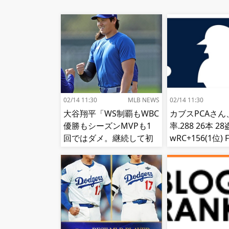
02/14 11:30
MLB NEWS
02/14 11:30
大谷翔平「WS制覇もWBC
カブスPCAさん
優勝もシーズンMVPも1
率.288 26本 2
回ではダメ。継続して初
wRC+156(1位) F
めて周りは評価してくれ
位) fWAR7.8(
る」