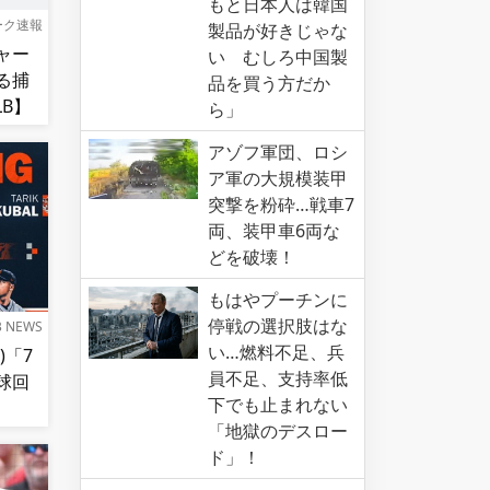
もと日本人は韓国
ーク速報
製品が好きじゃな
ャー
い むしろ中国製
る捕
品を買う方だか
B】
ら」
アゾフ軍団、ロシ
ア軍の大規模装甲
突撃を粉砕…戦車7
両、装甲車6両な
どを破壊！
もはやプーチンに
停戦の選択肢はな
B NEWS
い…燃料不足、兵
)「7
員不足、支持率低
投球回
下でも止まれない
「地獄のデスロー
ド」！