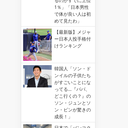
るのがすでに上位
1％」「日本男性
で体が良い人は初
めて見たわ」
【最新版】メジャ
ー日本人投手格付
けランキング
韓国人「ソン・ド
ンイルの子供たち
がすごいことにな
ってる…『パパ、
どこ行くの？』の
ソン・ジュンとソ
ン・ビンが驚きの
成長！」
日本で「バンコク