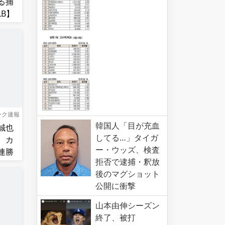
る捕
B】
ーク速報
韓国人「目が充血
誠也
してる…」タイガ
、カ
ー・ウッズ、検査
連勝
拒否で逮捕・釈放
後のマグショット
公開に衝撃
山本由伸シーズン
終了、被打