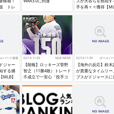
撃移籍！
WAR3.0に到達
スが大谷らを熟知す
道 トレ
手を再々々獲得【ML
ルパーク速報
02/14 11:30
MLB NEWS
02/14 11:30
ボールパ
ドジャー
【朗報】ロッキーズ菅野
【海外の反応】鈴木
知する捕
智之（11勝4敗）トレード
が貴重なタイムリー
【MLB】
不成立で一安心「投手コ
ブスがドジャースに
ーチも捕手もかなり好
【大谷】
き」