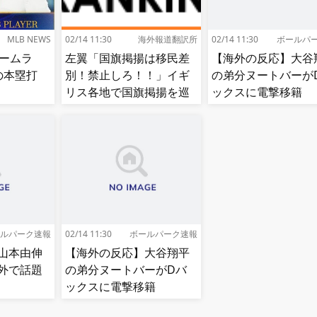
MLB NEWS
02/14 11:30
海外報道翻訳所
02/14 11:30
ボールパ
ホームラ
左翼「国旗掲揚は移民差
【海外の反応】大谷
目の本塁打
別！禁止しろ！！」イギ
の弟分ヌートバーが
リス各地で国旗掲揚を巡
ックスに電撃移籍
る議論が紛糾…対立深ま
【MLB】
る[海外の反応]
ルパーク速報
02/14 11:30
ボールパーク速報
山本由伸
【海外の反応】大谷翔平
外で話題
の弟分ヌートバーがDバ
ックスに電撃移籍
【MLB】