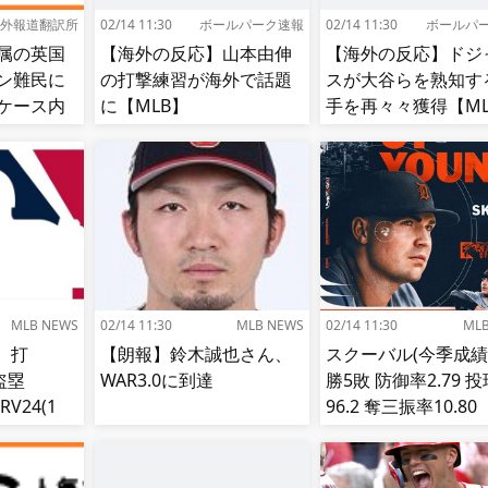
外報道翻訳所
02/14 11:30
ボールパーク速報
02/14 11:30
ボールパ
属の英国
【海外の反応】山本由伸
【海外の反応】ドジ
ン難民に
の打撃練習が海外で話題
スが大谷らを熟知す
ケース内
に【MLB】
手を再々々獲得【ML
される…
MLB NEWS
02/14 11:30
MLB NEWS
02/14 11:30
ML
、打
【朗報】鈴木誠也さん、
スクーバル(今季成績
8盗塁
WAR3.0に到達
勝5敗 防御率2.79 
RV24(1
96.2 奪三振率10.80
1位)←これ
whip0.91」←これ