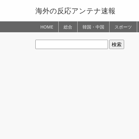
海外の反応アンテナ速報
HOME
総合
韓国・中国
スポーツ
検
索: