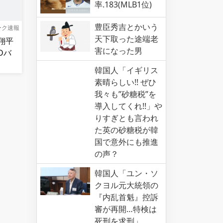
率.183(MLB1位)
豊臣秀吉とかいう
ーク速報
天下取った途端老
翔平
害になった男
Dバ
韓国人「イギリス
素晴らしい!! ぜひ
我々も”砂糖税”を
導入してくれ!!」や
りすぎとも言われ
た英の砂糖税が韓
国で意外にも推進
の声？
韓国人「ユン・ソ
クヨル元大統領の
『内乱首魁』控訴
審が再開…特検は
死刑を求刑」