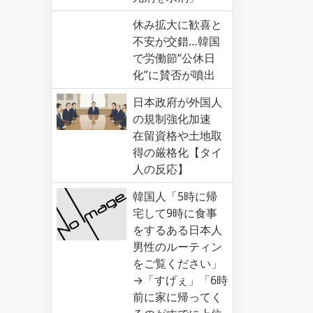
休み拡大に歓喜と
不安が交錯…韓国
で労働節“公休日
化”に賛否が噴出
日本政府が外国人
の規制強化加速
在留資格や土地取
得の厳格化【タイ
人の反応】
韓国人「5時に帰
宅して9時に食事
をするある日本人
男性のルーティン
をご覧ください」
→「すげぇ」「6時
前に家に帰ってく