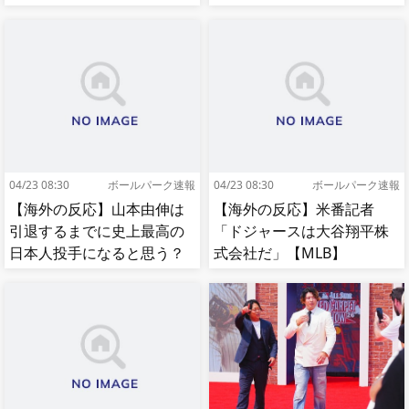
ち【MLB】
04/23 08:30
ボールパーク速報
04/23 08:30
ボールパーク速報
【海外の反応】山本由伸は
【海外の反応】米番記者
引退するまでに史上最高の
「ドジャースは大谷翔平株
日本人投手になると思う？
式会社だ」【MLB】
【MLB】