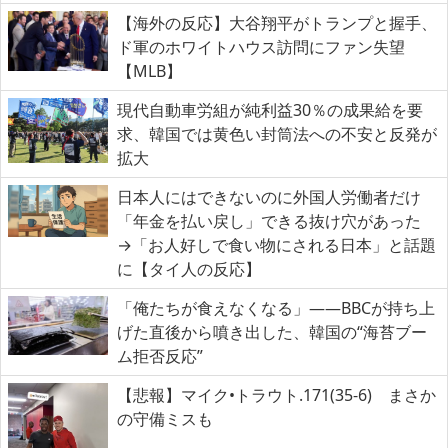
【海外の反応】大谷翔平がトランプと握手、
ド軍のホワイトハウス訪問にファン失望
【MLB】
現代自動車労組が純利益30％の成果給を要
求、韓国では黄色い封筒法への不安と反発が
拡大
日本人にはできないのに外国人労働者だけ
「年金を払い戻し」できる抜け穴があった
→「お人好しで食い物にされる日本」と話題
に【タイ人の反応】
「俺たちが食えなくなる」――BBCが持ち上
げた直後から噴き出した、韓国の“海苔ブー
ム拒否反応”
【悲報】マイク•トラウト.171(35-6) まさか
の守備ミスも