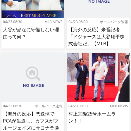
04/23 08:30
MLB NEWS
04/23 08:30
ボールパーク速報
大谷が頑なに守備しない理
【海外の反応】米番記者
由って何？
「ドジャースは大谷翔平株
式会社だ」【MLB】
04/23 08:30
ボールパーク速報
04/23 08:30
MLB NEWS
【海外の反応】悪送球で
村上宗隆25号ホームラ
PCAが生還し、カブスがブ
ン！！
ルージェイズにサヨナラ勝