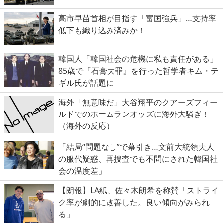
高市早苗首相が目指す「富国強兵」…支持率
低下も織り込み済みか！
韓国人「韓国社会の危機に私も責任がある」
85歳で『石膏大罪』を行った哲学者キム・テ
ギル氏が話題に
海外「無意味だ」大谷翔平のクアーズフィー
ルドでのホームランオッズに海外大騒ぎ！
（海外の反応）
「結局“問題なし”で幕引き…文前大統領夫人
の服代疑惑、再捜査でも不問にされた韓国社
会の温度差」
【朗報】LA紙、佐々木朗希を称賛「ストライ
ク率が劇的に改善した。良い傾向がみられ
る」