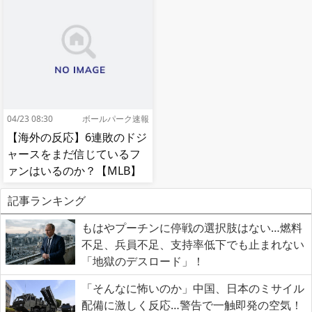
04/23 08:30
ボールパーク速報
【海外の反応】6連敗のドジ
ャースをまだ信じているフ
ァンはいるのか？【MLB】
記事ランキング
もはやプーチンに停戦の選択肢はない…燃料
不足、兵員不足、支持率低下でも止まれない
「地獄のデスロード」！
「そんなに怖いのか」中国、日本のミサイル
配備に激しく反応…警告で一触即発の空気！