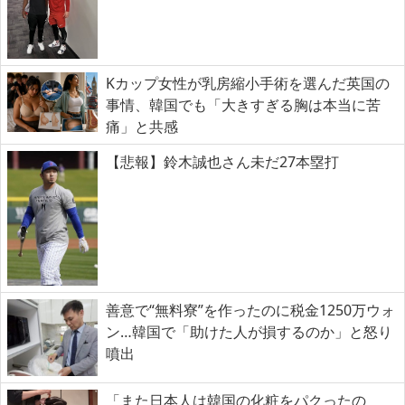
Kカップ女性が乳房縮小手術を選んだ英国の
事情、韓国でも「大きすぎる胸は本当に苦
痛」と共感
【悲報】鈴木誠也さん未だ27本塁打
善意で“無料寮”を作ったのに税金1250万ウォ
ン…韓国で「助けた人が損するのか」と怒り
噴出
「また日本人は韓国の化粧をパクったの