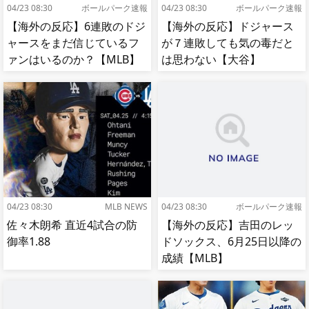
04/23 08:30
ボールパーク速報
04/23 08:30
ボールパーク速報
【海外の反応】6連敗のドジ
【海外の反応】ドジャース
ャースをまだ信じているフ
が７連敗しても気の毒だと
ァンはいるのか？【MLB】
は思わない【大谷】
04/23 08:30
MLB NEWS
04/23 08:30
ボールパーク速報
佐々木朗希 直近4試合の防
【海外の反応】吉田のレッ
御率1.88
ドソックス、6月25日以降の
成績【MLB】