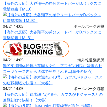
【海外の反応】大谷翔平の弟分ヌートバーがDバックスに
電撃移籍【MLB】
04/21 14:05
ボールパーク速報
【海外の反応】大谷翔平の弟分ヌートバーがDバックスに
電撃移籍【MLB】
04/21 14:05
海外報道翻訳所
難民支援団体所属の英国人女性、アフガン難民に殺害され
スーツケース内から遺体で発見される…[海外の反応]
04/21 14:05
ボールパーク速報
【海外の反応】鈴木誠也が19号、カブスがドジャースとの
連戦初戦で快勝！【大谷】