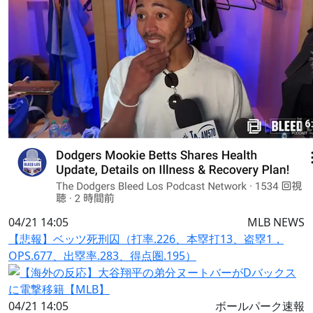
04/21 14:05
MLB NEWS
【悲報】ベッツ死刑囚（打率.226、本塁打13、盗塁1，
OPS.677、出塁率.283、得点圏.195）
04/21 14:05
ボールパーク速報