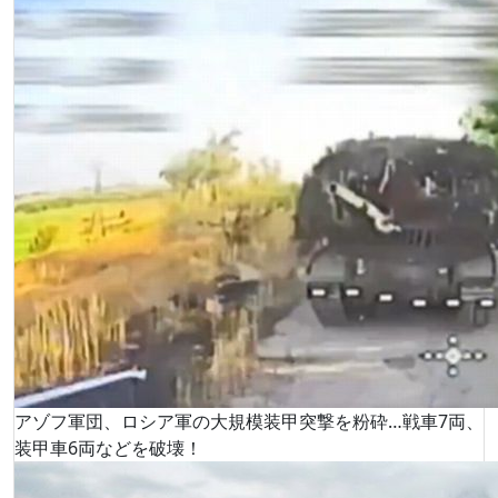
アゾフ軍団、ロシア軍の大規模装甲突撃を粉砕…戦車7両、
装甲車6両などを破壊！