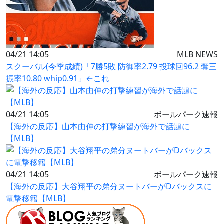
04/21 14:05
MLB NEWS
スクーバル(今季成績)「7勝5敗 防御率2.79 投球回96.2 奪三
振率10.80 whip0.91」←これ
04/21 14:05
ボールパーク速報
【海外の反応】山本由伸の打撃練習が海外で話題に
【MLB】
04/21 14:05
ボールパーク速報
【海外の反応】大谷翔平の弟分ヌートバーがDバックスに
電撃移籍【MLB】