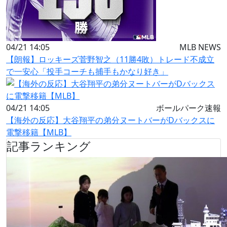
04/21 14:05
MLB NEWS
【朗報】ロッキーズ菅野智之（11勝4敗）トレード不成立
で一安心「投手コーチも捕手もかなり好き」
04/21 14:05
ボールパーク速報
【海外の反応】大谷翔平の弟分ヌートバーがDバックスに
電撃移籍【MLB】
記事ランキング