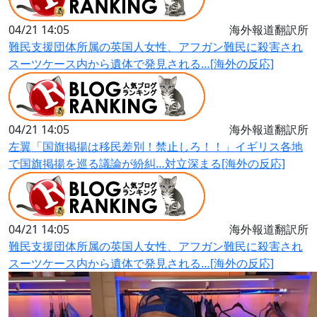
04/21 14:05
海外報道翻訳所
難民支援団体所属の英国人女性、アフガン難民に殺害され
スーツケース内から遺体で発見される…[海外の反応]
04/21 14:05
海外報道翻訳所
左翼「国旗掲揚は移民差別！禁止しろ！！」イギリス各地
で国旗掲揚を巡る議論が紛糾…対立深まる[海外の反応]
04/21 14:05
海外報道翻訳所
難民支援団体所属の英国人女性、アフガン難民に殺害され
スーツケース内から遺体で発見される…[海外の反応]