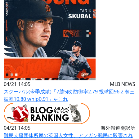
04/21 14:05
MLB NEWS
スクーバル(今季成績)「7勝5敗 防御率2.79 投球回96.2 奪三
振率10.80 whip0.91」←これ
04/21 14:05
海外報道翻訳所
難民支援団体所属の英国人女性、アフガン難民に殺害され