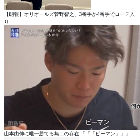
【朗報】オリオールズ菅野智之、3番手か4番手でローテ入
り
山本由伸に唯一勝てる無二の存在 「「「ピーマン」」」