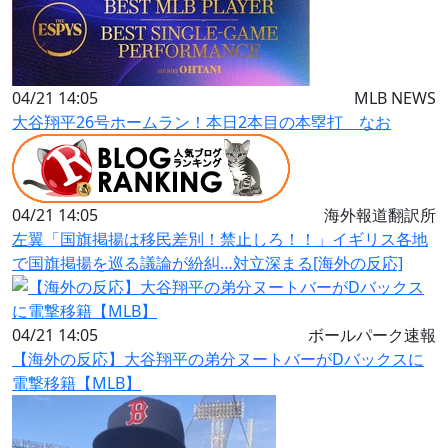
04/21 14:05
MLB NEWS
大谷翔平26号ホームラン！本日2本目の本塁打 なお
04/21 14:05
海外報道翻訳所
左翼「国旗掲揚は移民差別！禁止しろ！！」イギリス各地
で国旗掲揚を巡る議論が紛糾…対立深まる[海外の反応]
04/21 14:05
ボールパーク速報
【海外の反応】大谷翔平の弟分ヌートバーがDバックスに
電撃移籍【MLB】