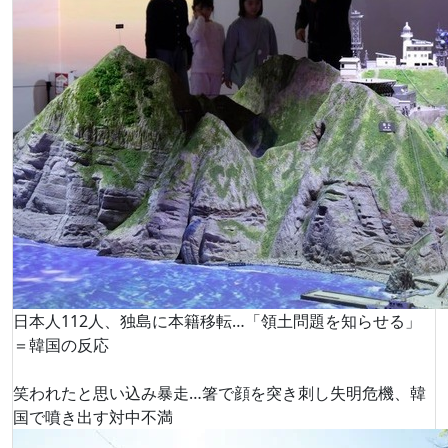
日本人112人、独島に本籍移転…「領土問題を知らせる」
＝韓国の反応
笑われたと思い込み暴走…箸で顔を突き刺し失明危機、韓
国で噴き出す対中不満