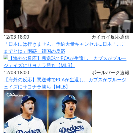
12/03 18:00
カイカイ反応通信
「日本には行きません」予約大量キャンセル…日本「ここ
までとは」困惑＝韓国の反応
12/03 18:00
ボールパーク速報
【海外の反応】悪送球でPCAが生還し、カブスがブルージ
ェイズにサヨナラ勝ち【MLB】