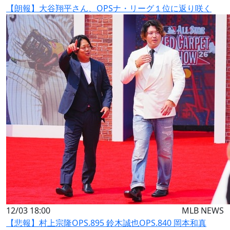
【朗報】大谷翔平さん、OPSナ・リーグ１位に返り咲く
12/03 18:00
MLB NEWS
【悲報】村上宗隆OPS.895 鈴木誠也OPS.840 岡本和真