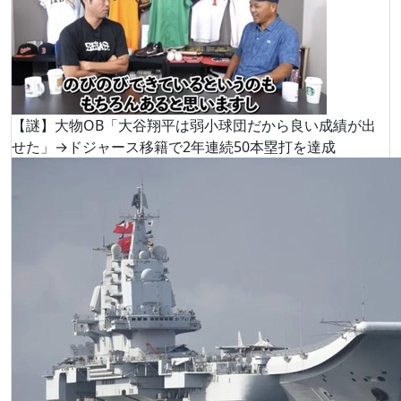
【謎】大物OB「大谷翔平は弱小球団だから良い成績が出
せた」→ドジャース移籍で2年連続50本塁打を達成