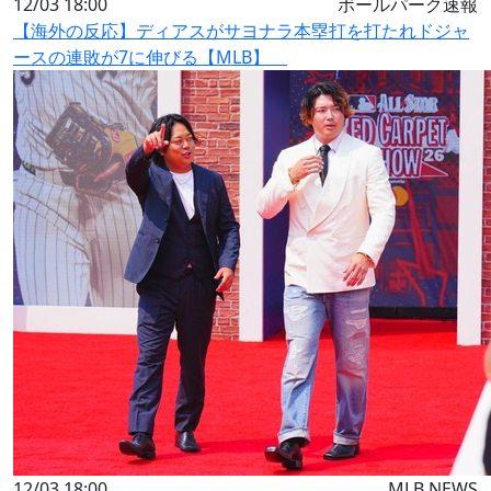
12/03 18:00
ボールパーク速報
【海外の反応】ディアスがサヨナラ本塁打を打たれドジャ
ースの連敗が7に伸びる【MLB】
12/03 18:00
MLB NEWS