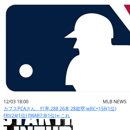
12/03 18:00
MLB NEWS
カブスPCAさん、打率.288 26本 28盗塁 wRC+156(1位)
FRV24(1位) fWAR7.8(1位)←これ