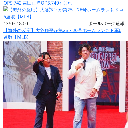
OPS.742 吉田正尚OPS.740←これ
12/03 18:00
ボールパーク速報
【海外の反応】大谷翔平が第25・26号ホームランもド軍6
連敗【MLB】