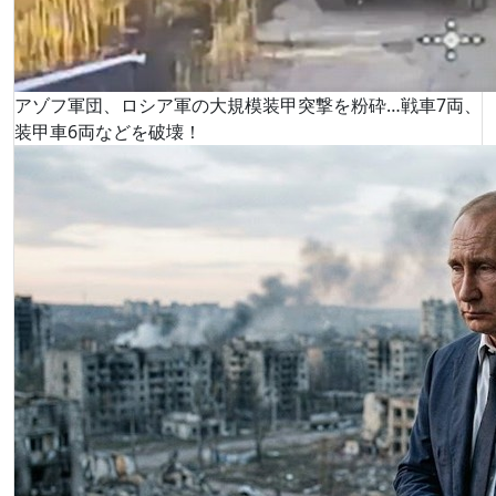
アゾフ軍団、ロシア軍の大規模装甲突撃を粉砕…戦車7両、
装甲車6両などを破壊！