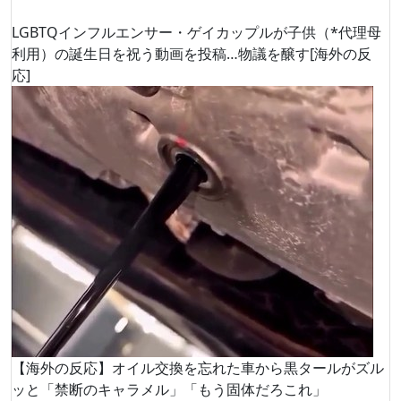
LGBTQインフルエンサー・ゲイカップルが子供（*代理母
利用）の誕生日を祝う動画を投稿…物議を醸す[海外の反
応]
【海外の反応】オイル交換を忘れた車から黒タールがズル
ッと「禁断のキャラメル」「もう固体だろこれ」