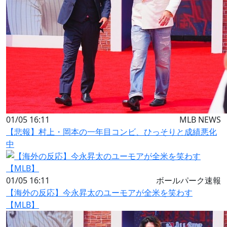
01/05 16:11
MLB NEWS
【悲報】村上・岡本の一年目コンビ、ひっそりと成績悪化
中
01/05 16:11
ボールパーク速報
【海外の反応】今永昇太のユーモアが全米を笑わす
【MLB】