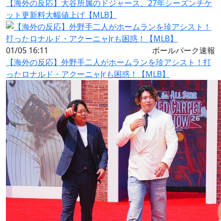
【海外の反応】大谷所属のドジャース、27年シーズンチケ
ット更新料大幅値上げ【MLB】
01/05 16:11
ボールパーク速報
【海外の反応】外野手二人がホームランを珍アシスト！打
ったロナルド・アクーニャJrも困惑！【MLB】