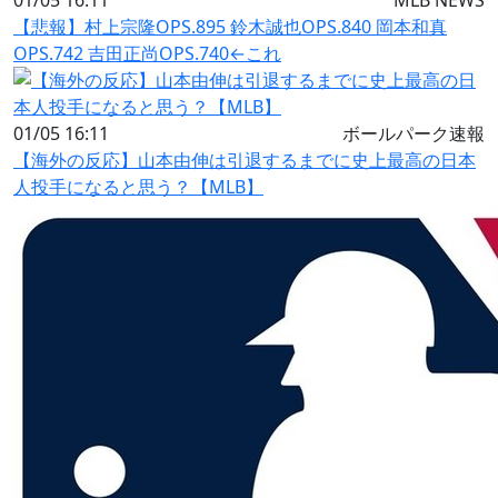
01/05 16:11
MLB NEWS
【悲報】村上宗隆OPS.895 鈴木誠也OPS.840 岡本和真
OPS.742 吉田正尚OPS.740←これ
01/05 16:11
ボールパーク速報
【海外の反応】山本由伸は引退するまでに史上最高の日本
人投手になると思う？【MLB】