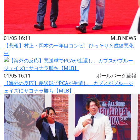
01/05 16:11
MLB NEWS
【悲報】村上・岡本の一年目コンビ、ひっそりと成績悪化
中
01/05 16:11
ボールパーク速報
【海外の反応】悪送球でPCAが生還し、カブスがブルージ
ェイズにサヨナラ勝ち【MLB】