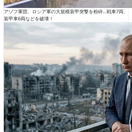
アゾフ軍団、ロシア軍の大規模装甲突撃を粉砕…戦車7両、
装甲車6両などを破壊！