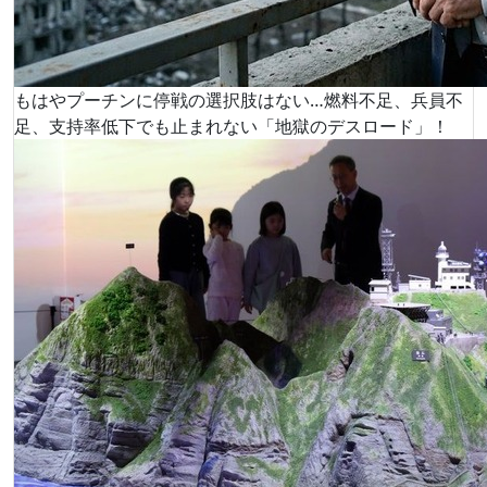
もはやプーチンに停戦の選択肢はない…燃料不足、兵員不
足、支持率低下でも止まれない「地獄のデスロード」！