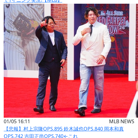
で1イニング実況!【MLB】
01/05 16:11
MLB NEWS
【悲報】村上宗隆OPS.895 鈴木誠也OPS.840 岡本和真
OPS.742 吉田正尚OPS.740←これ