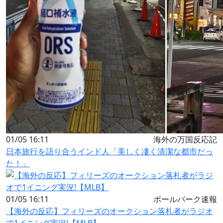
01/05 16:11
海外の万国反応記
日本旅行を語り合うインド人「美しく凄く清潔な都市だっ
た！」
01/05 16:11
ボールパーク速報
【海外の反応】フィリーズのオークション落札者がラジオ