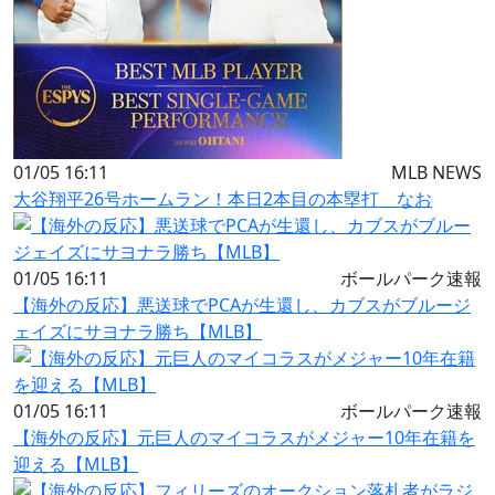
01/05 16:11
MLB NEWS
大谷翔平26号ホームラン！本日2本目の本塁打 なお
01/05 16:11
ボールパーク速報
【海外の反応】悪送球でPCAが生還し、カブスがブルージ
ェイズにサヨナラ勝ち【MLB】
01/05 16:11
ボールパーク速報
【海外の反応】元巨人のマイコラスがメジャー10年在籍を
迎える【MLB】