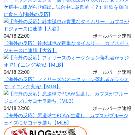
ケ選手に嫌がらせ続出…試合中に意図的（？）肘鉄を顔面
に食らう[海外の反応]
04/18 22:00
ボールパーク速報
【海外の反応】鈴木誠也が貴重なタイムリー、カブスがド
ジャースに連勝【大谷】
04/18 22:00
ボールパーク速報
【海外の反応】フィリーズのオークション落札者がラジオ
で1イニング実況!【MLB】
04/18 22:00
ボールパーク速報
【海外の反応】悪送球でPCAが生還し、カブスがブルージ
ェイズにサヨナラ勝ち【MLB】