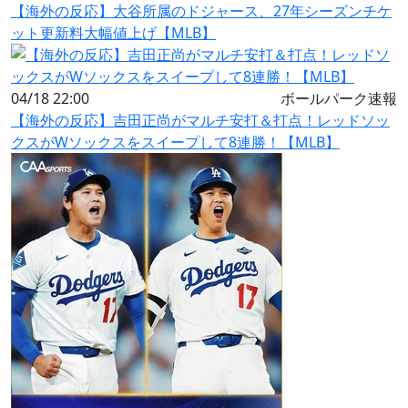
【海外の反応】大谷所属のドジャース、27年シーズンチケ
ット更新料大幅値上げ【MLB】
04/18 22:00
ボールパーク速報
【海外の反応】吉田正尚がマルチ安打＆打点！レッドソッ
クスがWソックスをスイープして8連勝！【MLB】