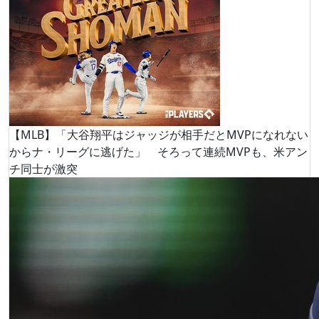
【MLB】「大谷翔平はジャッジが相手だとMVPになれない
からナ・リーグに逃げた」 そろって連続MVPも、米アン
チ同士が激突