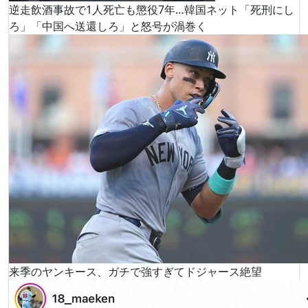
逆走飲酒事故で1人死亡も懲役7年…韓国ネット「死刑にし
ろ」「中国へ送還しろ」と怒号が渦巻く
来季のヤンキース、ガチで強すぎてドジャース絶望