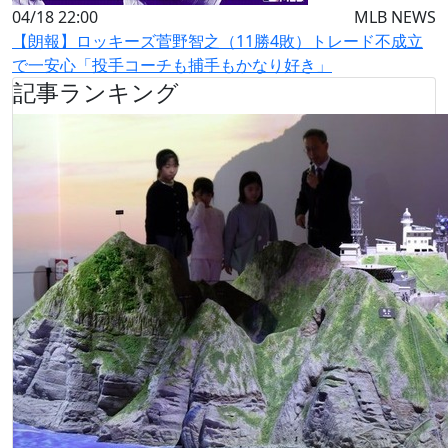
04/18 22:00
MLB NEWS
【朗報】ロッキーズ菅野智之（11勝4敗）トレード不成立
で一安心「投手コーチも捕手もかなり好き」
記事ランキング