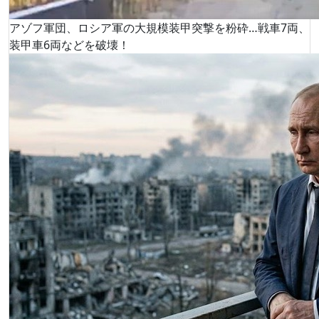
アゾフ軍団、ロシア軍の大規模装甲突撃を粉砕…戦車7両、
装甲車6両などを破壊！