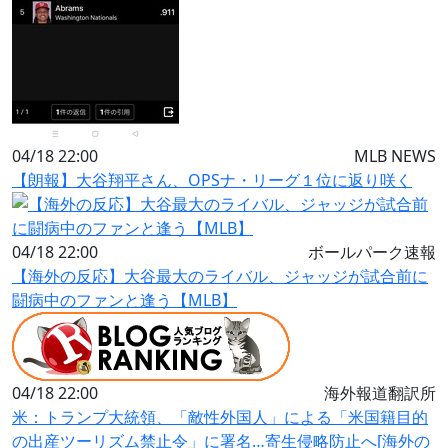
04/18 22:00
MLB NEWS
【朗報】大谷翔平さん、OPSナ・リーグ１位に返り咲く
04/18 22:00
ボールパーク速報
【海外の反応】大谷最大のライバル、ジャッジが試合前に
闘病中のファンと逢う【MLB】
04/18 22:00
海外報道翻訳所
米：トランプ大統領、「敵性外国人」による「米国籍目的
の出産ツーリズム禁止令」に署名…寄生侵略防止へ[海外の