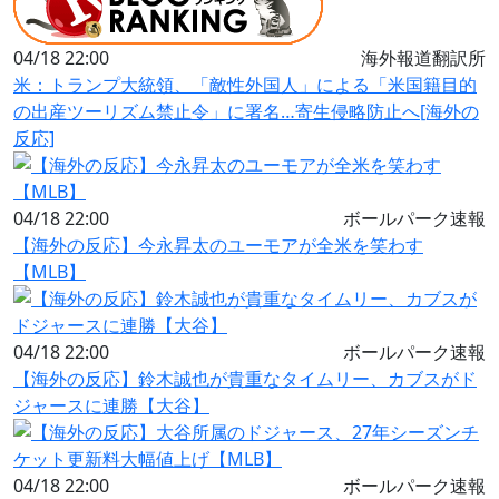
04/18 22:00
海外報道翻訳所
米：トランプ大統領、「敵性外国人」による「米国籍目的
の出産ツーリズム禁止令」に署名…寄生侵略防止へ[海外の
反応]
04/18 22:00
ボールパーク速報
【海外の反応】今永昇太のユーモアが全米を笑わす
【MLB】
04/18 22:00
ボールパーク速報
【海外の反応】鈴木誠也が貴重なタイムリー、カブスがド
ジャースに連勝【大谷】
04/18 22:00
ボールパーク速報