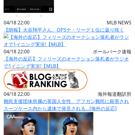
04/18 22:00
MLB NEWS
【朗報】大谷翔平さん、OPSナ・リーグ１位に返り咲く
04/18 22:00
ボールパーク速報
【海外の反応】フィリーズのオークション落札者がラジオ
で1イニング実況!【MLB】
04/18 22:00
海外報道翻訳所
難民支援団体所属の英国人女性、アフガン難民に殺害され
スーツケース内から遺体で発見される…[海外の反応]