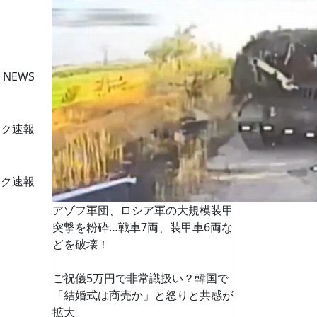
 NEWS
ーク速報
ーク速報
アゾフ軍団、ロシア軍の大規模装甲
突撃を粉砕…戦車7両、装甲車6両な
どを破壊！
ご祝儀5万円で非常識扱い？韓国で
「結婚式は商売か」と怒りと共感が
拡大