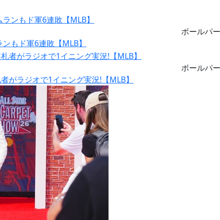
ボールパ
ランもド軍6連敗【MLB】
ボールパ
がラジオで1イニング実況!【MLB】