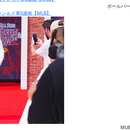
ボールパ
ランもド軍6連敗【MLB】
MLB