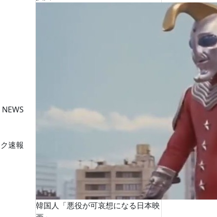
 NEWS
ーク速報
韓国人「悪役が可哀想になる日本映