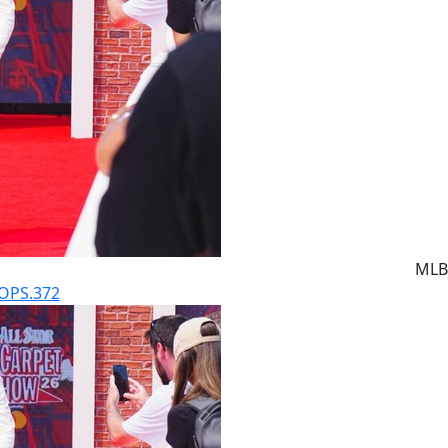
MLB
S.372