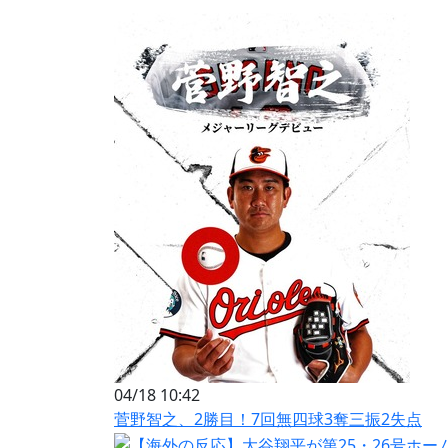
04/18 10:42
菅野智之、2勝目！7回無四球3奪三振2失点