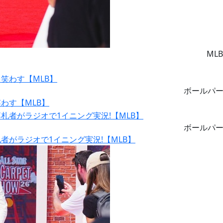
MLB
ボールパ
わす【MLB】
ボールパ
がラジオで1イニング実況!【MLB】