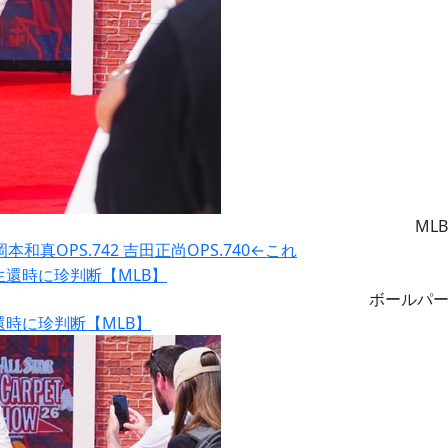
MLB
岡本和真OPS.742 吉田正尚OPS.740←これ
ボールパ
時に珍判断【MLB】