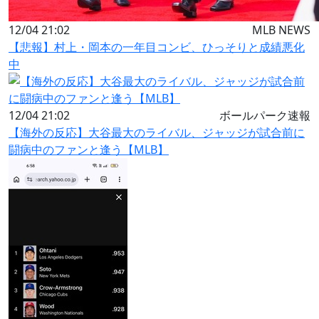
12/04 21:02
MLB NEWS
【悲報】村上・岡本の一年目コンビ、ひっそりと成績悪化
中
12/04 21:02
ボールパーク速報
【海外の反応】大谷最大のライバル、ジャッジが試合前に
闘病中のファンと逢う【MLB】