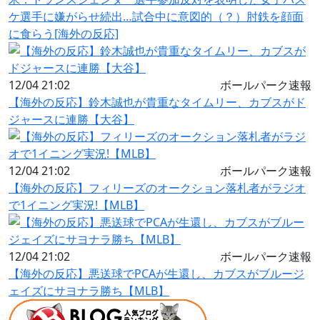
ケ選手に嫌がらせ続出…試合中に意図的（？）肘鉄を顔面
に食らう[海外の反応]
12/04 21:02
ボールパーク速報
【海外の反応】鈴木誠也が貴重なタイムリー、カブスがド
ジャースに連勝【大谷】
12/04 21:02
ボールパーク速報
【海外の反応】フィリーズのオークション落札者がラジオ
で1イニング実況!【MLB】
12/04 21:02
ボールパーク速報
【海外の反応】悪送球でPCAが生還し、カブスがブルージ
ェイズにサヨナラ勝ち【MLB】