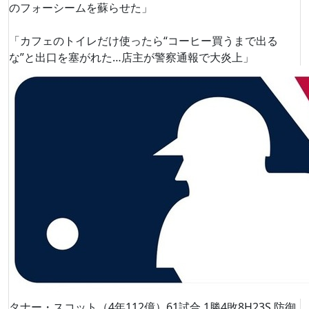
のフォーシームを蘇らせた」
「カフェのトイレだけ使ったら“コーヒー買うまで出る
な”と出口を塞がれた…店主が警察通報で大炎上」
タナー・スコット（4年112億）61試合 1勝4敗8H23S 防御