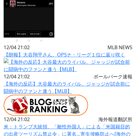
12/04 21:02
MLB NEWS
【朗報】大谷翔平さん、OPSナ・リーグ１位に返り咲く
12/04 21:02
ボールパーク速報
【海外の反応】大谷最大のライバル、ジャッジが試合前に
闘病中のファンと逢う【MLB】
12/04 21:02
海外報道翻訳所
米：トランプ大統領、「敵性外国人」による「米国籍目的
の出産ツーリズム禁止令」に署名…寄生侵略防止へ[海外の