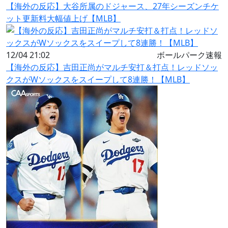
【海外の反応】大谷所属のドジャース、27年シーズンチケ
ット更新料大幅値上げ【MLB】
12/04 21:02
ボールパーク速報
【海外の反応】吉田正尚がマルチ安打＆打点！レッドソッ
クスがWソックスをスイープして8連勝！【MLB】