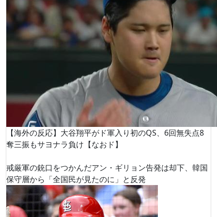
【海外の反応】大谷翔平がド軍入り初のQS、6回無失点8
奪三振もサヨナラ負け【なおド】
戒厳軍の銃口をつかんだアン・ギリョン告発は却下、韓国
保守層から「全国民が見たのに」と反発