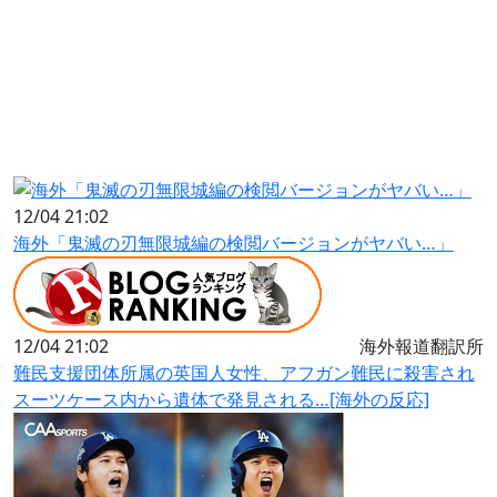
12/04 21:02
海外「鬼滅の刃無限城編の検閲バージョンがヤバい…」
12/04 21:02
海外報道翻訳所
難民支援団体所属の英国人女性、アフガン難民に殺害され
スーツケース内から遺体で発見される…[海外の反応]