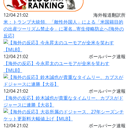
12/04 21:02
海外報道翻訳所
米：トランプ大統領、「敵性外国人」による「米国籍目的
の出産ツーリズム禁止令」に署名…寄生侵略防止へ[海外の
反応]
12/04 21:02
ボールパーク速報
【海外の反応】今永昇太のユーモアが全米を笑わす
【MLB】
12/04 21:02
ボールパーク速報
【海外の反応】鈴木誠也が貴重なタイムリー、カブスがド
ジャースに連勝【大谷】
12/04 21:02
ボールパーク速報