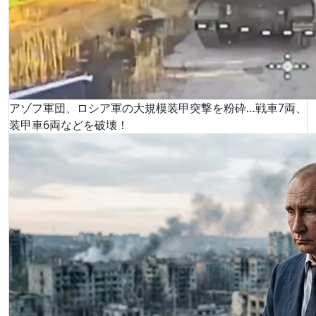
アゾフ軍団、ロシア軍の大規模装甲突撃を粉砕…戦車7両、
装甲車6両などを破壊！