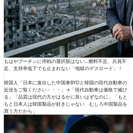
もはやプーチンに停戦の選択肢はない…燃料不足、兵員不
足、支持率低下でも止まれない「地獄のデスロード」！
韓国人「日本に進出した中国車BYDと韓国の現代自動車の
近況をご覧ください・・・」→「現代自動車は価格で滅び
る」「品質は現代の方がはるかに良いはずなのに」「もと
もと日本人は韓国製品が好きじゃない むしろ中国製品を
買う方だから」