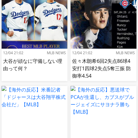
12/04 21:02
MLB NEWS
12/04 21:02
MLB NEWS
大谷が頑なに守備しない理
佐々木朗希6回2失点86球4
由って何？
安打1四球2失点5奪三振 防
御率4.54