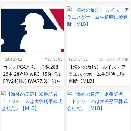
移籍してしまう【MLB】
12/04 21:02
MLB NEWS
12/04 21:02
ボールパーク速報
カブスPCAさん、打率.288
【海外の反応】 ルイス・ア
26本 28盗塁 wRC+156(1位)
ラエスがホーム生還時に珍
FRV24(1位) fWAR7.8(1位)←
判断【MLB】
これ