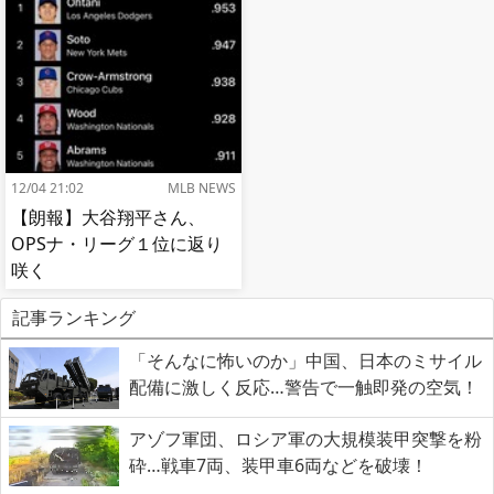
12/04 21:02
MLB NEWS
【朗報】大谷翔平さん、
OPSナ・リーグ１位に返り
咲く
記事ランキング
「そんなに怖いのか」中国、日本のミサイル
配備に激しく反応…警告で一触即発の空気！
アゾフ軍団、ロシア軍の大規模装甲突撃を粉
砕…戦車7両、装甲車6両などを破壊！