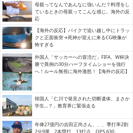
母親ってなんであんなに強いんだ？料理をし
ているときの母親ってこんな感じ。海外の反
応
【海外の反応】バイクで追い越し中にトラッ
クと正面衝突→死神が迎えに来るCG映像が
怖すぎる
外国人「サッカーへの冒涜だ」FIFA、W杯決
勝で異例の30分ハーフタイムショーを強行
へ！ルール無視に海外激怒！【海外の反応】
韓国人「仁川で発見された切断遺体、まさか
学生…？」教育界に緊張走る
年俸27億円の吉田正尚さん、、、季打率2割
2分9厘、2本塁打、13打点、OPS.630。