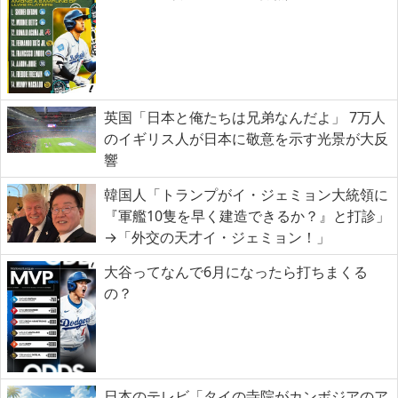
英国「日本と俺たちは兄弟なんだよ」 7万人
のイギリス人が日本に敬意を示す光景が大反
響
韓国人「トランプがイ・ジェミョン大統領に
『軍艦10隻を早く建造できるか？』と打診」
→「外交の天才イ・ジェミョン！」
大谷ってなんで6月になったら打ちまくる
の？
日本のテレビ「タイの寺院がカンボジアのア