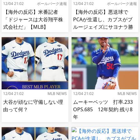
12/04 21:02
ボールパーク速報
12/04 21:02
ボールパーク速報
【海外の反応】米番記者
【海外の反応】悪送球で
「ドジャースは大谷翔平株
PCAが生還し、カブスがブ
式会社だ」【MLB】
ルージェイズにサヨナラ勝
ち【MLB】
12/04 21:02
MLB NEWS
12/04 21:02
MLB NEWS
大谷が頑なに守備しない理
ムーキーベッツ 打率.233
由って何？
OPS.685 12年契約 残り8
年