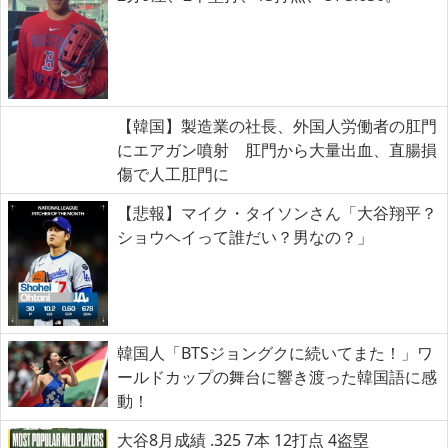
【韓国】製造業の社長、外国人労働者の肛門
にエアガン噴射 肛門から大量出血、直腸損
傷で人工肛門に
【悲報】マイク・タイソンさん「大谷翔平？
ショウヘイって誰だい？男なの？」
韓国人「BTSジョングクに続いてまた！」ワ
ールドカップの舞台に響き渡った韓国語に感
動！
大谷8月成績 .325 7本 12打点 4盗塁