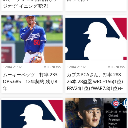
ジオで1イニング実況!
【MLB】
12/04 21:02
MLB NEWS
12/04 21:02
MLB NEWS
ムーキーベッツ 打率.233
カブスPCAさん、打率.288
OPS.685 12年契約 残り8
26本 28盗塁 wRC+156(1位)
年
FRV24(1位) fWAR7.8(1位)←
これ