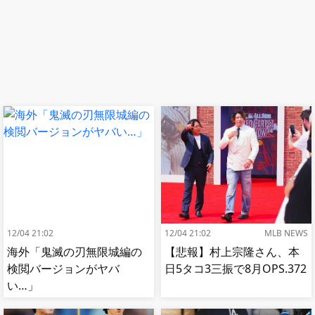
12/04 21:02
12/04 21:02
MLB NEWS
海外「鬼滅の刃無限城編の
【悲報】村上宗隆さん、本
検閲バージョンがヤバ
日5タコ3三振で8月OPS.372
い…」