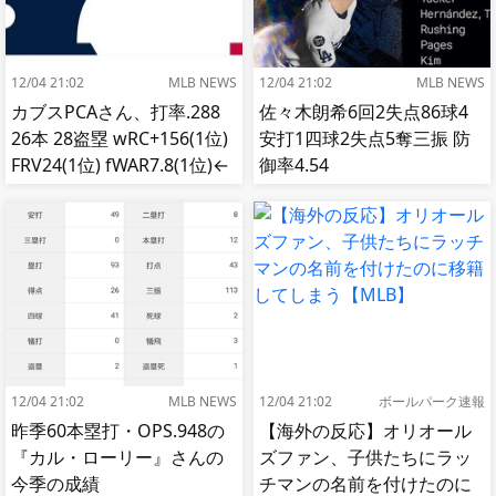
12/04 21:02
MLB NEWS
12/04 21:02
MLB NEWS
カブスPCAさん、打率.288
佐々木朗希6回2失点86球4
26本 28盗塁 wRC+156(1位)
安打1四球2失点5奪三振 防
FRV24(1位) fWAR7.8(1位)←
御率4.54
これ
12/04 21:02
MLB NEWS
12/04 21:02
ボールパーク速報
昨季60本塁打・OPS.948の
【海外の反応】オリオール
『カル・ローリー』さんの
ズファン、子供たちにラッ
今季の成績
チマンの名前を付けたのに