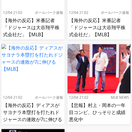
12/04 21:02
ボールパーク速報
12/04 21:02
ボールパーク速報
【海外の反応】米番記者
【海外の反応】米番記者
「ドジャースは大谷翔平株
「ドジャースは大谷翔平株
式会社だ」【MLB】
式会社だ」【MLB】
12/04 21:02
ボールパーク速報
12/04 21:02
MLB NEWS
【海外の反応】ディアスが
【悲報】村上・岡本の一年
サヨナラ本塁打を打たれド
目コンビ、ひっそりと成績
ジャースの連敗が7に伸びる
悪化中
【MLB】