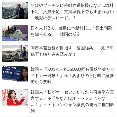
もはやプーチンに停戦の選択肢はない…燃料
不足、兵員不足、支持率低下でも止まれない
「地獄のデスロード」！
日本人112人、独島に本籍移転…「領土問題
を知らせる」＝韓国の反応
高市早苗首相が目指す「富国強兵」…支持率
低下も織り込み済みか！
韓国人「KOSPI・KOSDAQ同時暴落で売りサ
イドカー発動！」→「あまりの下げ幅に証券
街から悲鳴」
韓国人「私がオ・セフンだったら再選挙を宣
言する」→「あなたはオ・セフンじゃな
い！」ナ・ギョンウォン議員の発言に批判殺
到