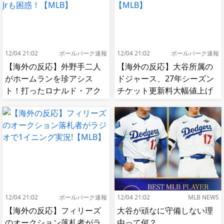
12/04 21:02
ボールパーク速報
12/04 21:02
ボールパーク速報
【海外の反応】外野手二人
【海外の反応】大谷所属の
がホームランを珍アシス
ドジャース、27年シーズン
ト！打ったロナルド・アク
チケット更新料大幅値上げ
ーニャJrも困惑！【MLB】
【MLB】
12/04 21:02
ボールパーク速報
12/04 21:02
MLB NEWS
【海外の反応】フィリーズ
大谷が頑なに守備しない理
のオークション落札者がラ
由って何？