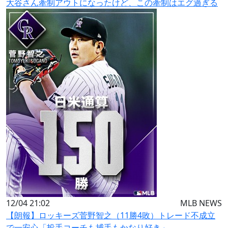
大谷さん牽制アウトになったけど、この牽制はエグ過ぎる
12/04 21:02
MLB NEWS
【朗報】ロッキーズ菅野智之（11勝4敗）トレード不成立
で一安心「投手コーチも捕手もかなり好き」