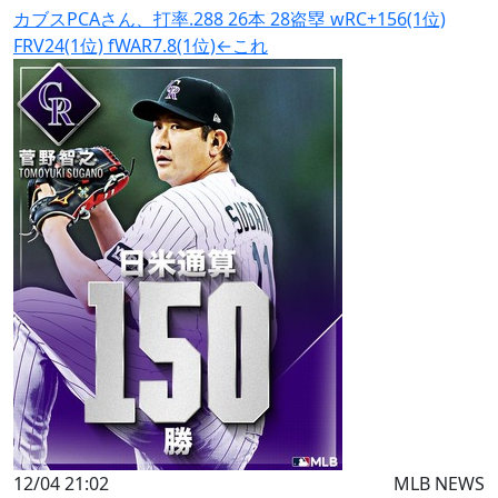
カブスPCAさん、打率.288 26本 28盗塁 wRC+156(1位)
FRV24(1位) fWAR7.8(1位)←これ
12/04 21:02
MLB NEWS