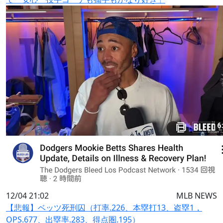
12/04 21:02
MLB NEWS
【悲報】ベッツ死刑囚（打率.226、本塁打13、盗塁1，
OPS.677、出塁率.283、得点圏.195）