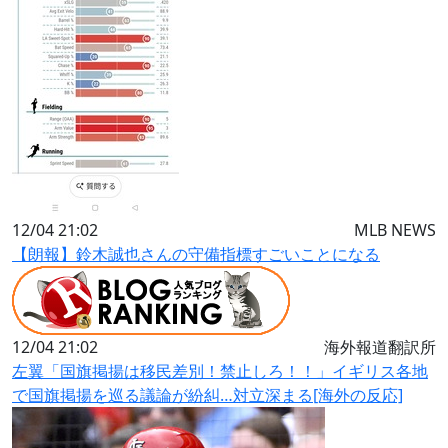
12/04 21:02
MLB NEWS
【朗報】鈴木誠也さんの守備指標すごいことになる
12/04 21:02
海外報道翻訳所
左翼「国旗掲揚は移民差別！禁止しろ！！」イギリス各地
で国旗掲揚を巡る議論が紛糾…対立深まる[海外の反応]