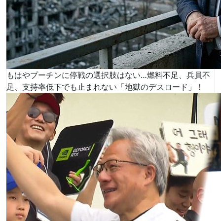
もはやプーチンに停戦の選択肢はない…燃料不足、兵員不
足、支持率低下でも止まれない「地獄のデスロード」！