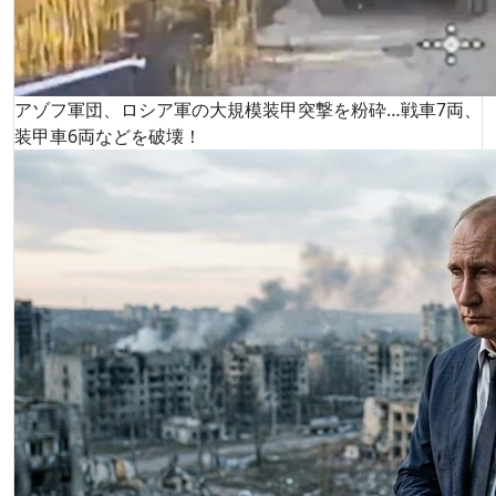
アゾフ軍団、ロシア軍の大規模装甲突撃を粉砕…戦車7両、
装甲車6両などを破壊！