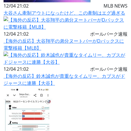
12/04 21:02
MLB NEWS
大谷さん牽制アウトになったけど、この牽制はエグ過ぎる
12/04 21:02
ボールパーク速報
【海外の反応】大谷翔平の弟分ヌートバーがDバックスに
電撃移籍【MLB】
12/04 21:02
ボールパーク速報
【海外の反応】鈴木誠也が貴重なタイムリー、カブスがド
ジャースに連勝【大谷】