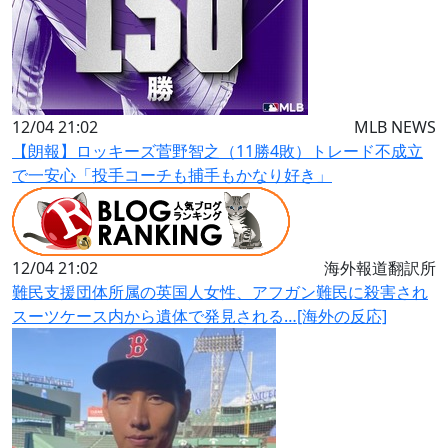
12/04 21:02
MLB NEWS
【朗報】ロッキーズ菅野智之（11勝4敗）トレード不成立
で一安心「投手コーチも捕手もかなり好き」
12/04 21:02
海外報道翻訳所
難民支援団体所属の英国人女性、アフガン難民に殺害され
スーツケース内から遺体で発見される…[海外の反応]