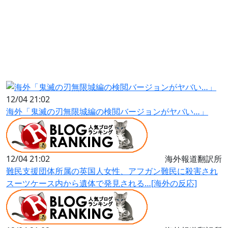
12/04 21:02
海外「鬼滅の刃無限城編の検閲バージョンがヤバい…」
12/04 21:02
海外報道翻訳所
難民支援団体所属の英国人女性、アフガン難民に殺害され
スーツケース内から遺体で発見される…[海外の反応]