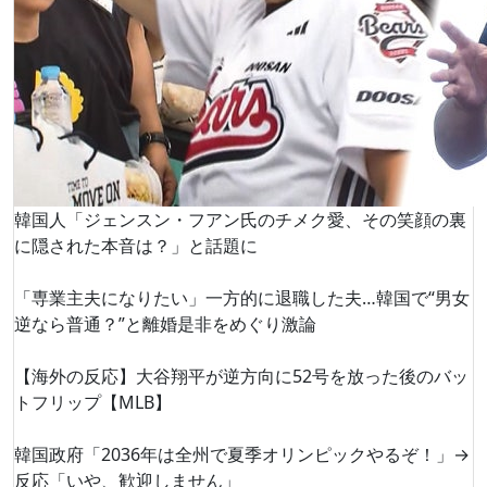
韓国人「ジェンスン・フアン氏のチメク愛、その笑顔の裏
に隠された本音は？」と話題に
「専業主夫になりたい」一方的に退職した夫…韓国で“男女
逆なら普通？”と離婚是非をめぐり激論
【海外の反応】大谷翔平が逆方向に52号を放った後のバッ
トフリップ【MLB】
韓国政府「2036年は全州で夏季オリンピックやるぞ！」→
反応「いや、歓迎しません」