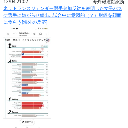
12/04 21:02
海外報道翻訳所
米：トランスジェンダー選手参加反対を表明した女子バス
ケ選手に嫌がらせ続出…試合中に意図的（？）肘鉄を顔面
に食らう[海外の反応]