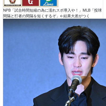
NPB「試合時間短縮の為に濡れスポ導入や！」MLB「投球
間隔と打者の間隔を短くするぞ」←結果大差がつく