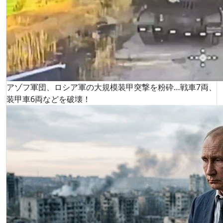
アゾフ軍団、ロシア軍の大規模装甲突撃を粉砕…戦車7両、
装甲車6両などを破壊！