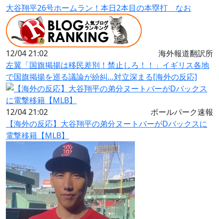
大谷翔平26号ホームラン！本日2本目の本塁打 なお
12/04 21:02
海外報道翻訳所
左翼「国旗掲揚は移民差別！禁止しろ！！」イギリス各地
で国旗掲揚を巡る議論が紛糾…対立深まる[海外の反応]
12/04 21:02
ボールパーク速報
【海外の反応】大谷翔平の弟分ヌートバーがDバックスに
電撃移籍【MLB】