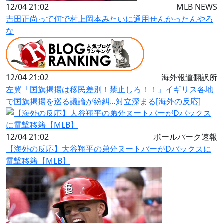
12/04 21:02
MLB NEWS
吉田正尚って何で村上岡本みたいに通用せんかったんやろ
な
12/04 21:02
海外報道翻訳所
左翼「国旗掲揚は移民差別！禁止しろ！！」イギリス各地
で国旗掲揚を巡る議論が紛糾…対立深まる[海外の反応]
12/04 21:02
ボールパーク速報
【海外の反応】大谷翔平の弟分ヌートバーがDバックスに
電撃移籍【MLB】