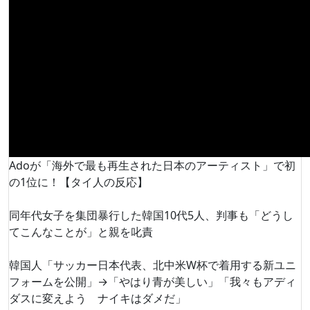
Adoが「海外で最も再生された日本のアーティスト」で初
の1位に！【タイ人の反応】
同年代女子を集団暴行した韓国10代5人、判事も「どうし
てこんなことが」と親を叱責
韓国人「サッカー日本代表、北中米W杯で着用する新ユニ
フォームを公開」→「やはり青が美しい」「我々もアディ
ダスに変えよう ナイキはダメだ」