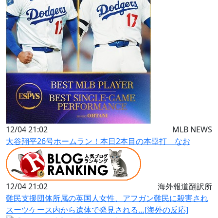
12/04 21:02
MLB NEWS
大谷翔平26号ホームラン！本日2本目の本塁打 なお
12/04 21:02
海外報道翻訳所
難民支援団体所属の英国人女性、アフガン難民に殺害され
スーツケース内から遺体で発見される…[海外の反応]