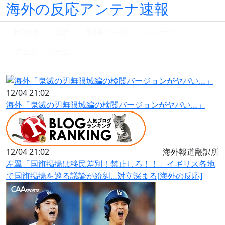
海外の反応アンテナ速報
HOME
総合
韓国・中国
スポーツ
アニメ・ゲーム
12/04 21:02
海外「鬼滅の刃無限城編の検閲バージョンがヤバい…」
12/04 21:02
海外報道翻訳所
左翼「国旗掲揚は移民差別！禁止しろ！！」イギリス各地
で国旗掲揚を巡る議論が紛糾…対立深まる[海外の反応]