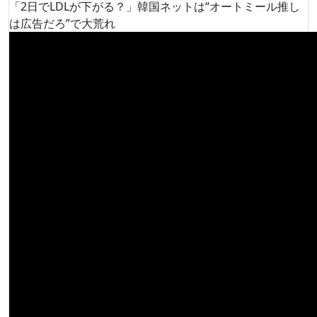
「2日でLDLが下がる？」韓国ネットは“オートミール推し
は広告だろ”で大荒れ