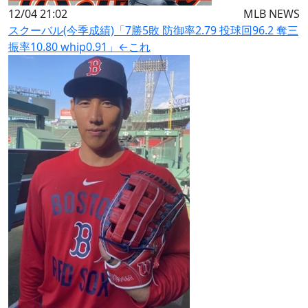
12/04 21:02
MLB NEWS
スクーバル(今季成績)「7勝5敗 防御率2.79 投球回96.2 奪三
振率10.80 whip0.91」←これ