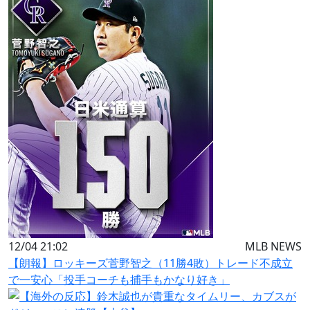
12/04 21:02
MLB NEWS
【朗報】ロッキーズ菅野智之（11勝4敗）トレード不成立
で一安心「投手コーチも捕手もかなり好き」