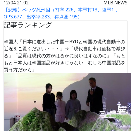
12/04 21:02
MLB NEWS
【悲報】ベッツ死刑囚（打率.226、本塁打13、盗塁1，
OPS.677、出塁率.283、得点圏.195）
記事ランキング
韓国人「日本に進出した中国車BYDと韓国の現代自動車の
近況をご覧ください・・・」→「現代自動車は価格で滅び
る」「品質は現代の方がはるかに良いはずなのに」「もと
もと日本人は韓国製品が好きじゃない むしろ中国製品を
買う方だから」