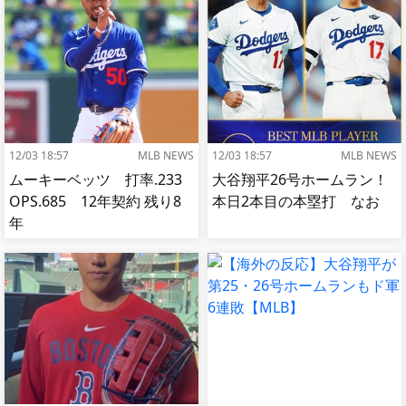
へ[海外の反応]
12/03 18:57
MLB NEWS
12/03 18:57
MLB NEWS
ムーキーベッツ 打率.233
大谷翔平26号ホームラン！
OPS.685 12年契約 残り8
本日2本目の本塁打 なお
年