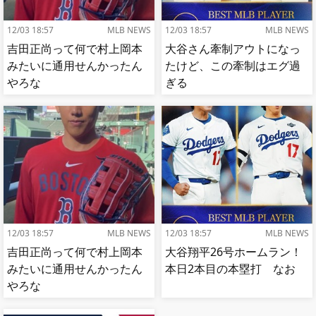
12/03 18:57
MLB NEWS
12/03 18:57
MLB NEWS
吉田正尚って何で村上岡本
大谷さん牽制アウトになっ
みたいに通用せんかったん
たけど、この牽制はエグ過
やろな
ぎる
12/03 18:57
MLB NEWS
12/03 18:57
MLB NEWS
吉田正尚って何で村上岡本
大谷翔平26号ホームラン！
みたいに通用せんかったん
本日2本目の本塁打 なお
やろな