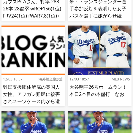
カブスPCAさん、打率.288
米：トランスジェンダー選
26本 28盗塁 wRC+156(1位)
手参加反対を表明した女子
FRV24(1位) fWAR7.8(1位)←
バスケ選手に嫌がらせ続
これ
出…試合中に意図的（？）
肘鉄を顔面に食らう[海外の
反応]
12/03 18:57
海外報道翻訳所
12/03 18:57
MLB NEWS
難民支援団体所属の英国人
大谷翔平26号ホームラン！
女性、アフガン難民に殺害
本日2本目の本塁打 なお
されスーツケース内から遺
体で発見される…[海外の反
応]