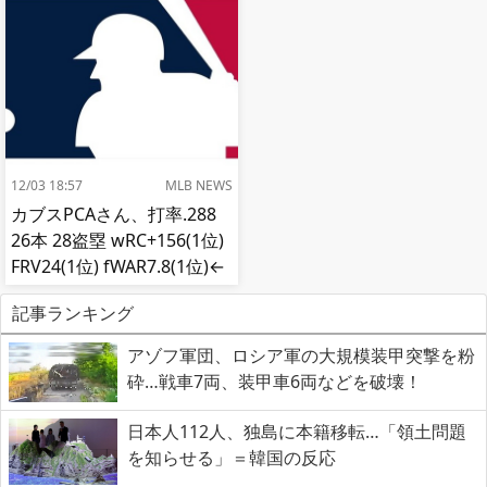
12/03 18:57
MLB NEWS
カブスPCAさん、打率.288
26本 28盗塁 wRC+156(1位)
FRV24(1位) fWAR7.8(1位)←
これ
記事ランキング
アゾフ軍団、ロシア軍の大規模装甲突撃を粉
砕…戦車7両、装甲車6両などを破壊！
日本人112人、独島に本籍移転…「領土問題
を知らせる」＝韓国の反応