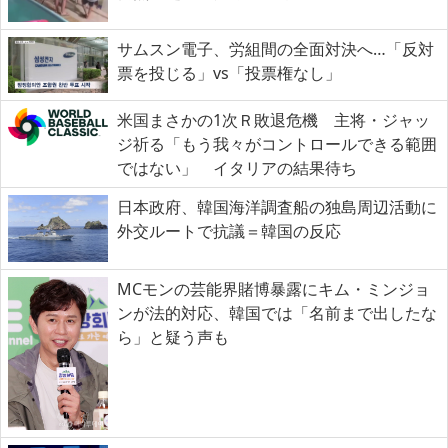
サムスン電子、労組間の全面対決へ…「反対
票を投じる」vs「投票権なし」
米国まさかの1次Ｒ敗退危機 主将・ジャッ
ジ祈る「もう我々がコントロールできる範囲
ではない」 イタリアの結果待ち
日本政府、韓国海洋調査船の独島周辺活動に
外交ルートで抗議＝韓国の反応
MCモンの芸能界賭博暴露にキム・ミンジョ
ンが法的対応、韓国では「名前まで出したな
ら」と疑う声も