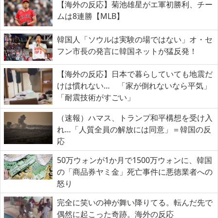
【海外の反応】菊池雄星がエ軍初勝利、チー
ムは8連勝【MLB】
韓国人「ソウルは実験の場ではない」オ・セ
フン市長の発言に韓国ネットが猛反発！
【海外の反応】日本で暮らしていても地震だ
けは慣れない… 「家が倒れないなら平気」
「耐震技術がすごい」
（速報）ハマス、トランプ和平構想を受け入
れ…「人質全員の解放には同意」＝韓国の反
応
50万ウォンが1か月で1500万ウォンに、韓国
の「商品券ヤミ金」死亡事件に悪徳業者への
怒り
完全に笑いの神が舞い降りてる。転んだ先で
偶然に起こった奇跡。海外の反応