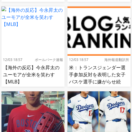
出…試合中に意図的（？）
出…試合中に意図的（？）
肘鉄を顔面に食らう[海外の
肘鉄を顔面に食らう[海外の
反応]
反応]
12/03 18:57
ボールパーク速報
12/03 18:57
海外報道翻訳所
【海外の反応】今永昇太の
米：トランスジェンダー選
ユーモアが全米を笑わす
手参加反対を表明した女子
【MLB】
バスケ選手に嫌がらせ続
出…試合中に意図的（？）
肘鉄を顔面に食らう[海外の
反応]