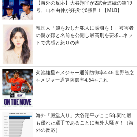
【海外の反応】大谷翔平が2試合連続の第19
号、山本由伸が好投で6勝目！【MLB】
韓国人「娘を殺した犯人に厳罰を！」被害者
の親が顔と名前を公開し最高刑を要求…ネッ
トで共感と怒りの声
菊池雄星←メジャー通算防御率4.46 菅野智之
←メジャー通算防御率4.64←これ
海外「殿堂入り」大谷翔平がここ5年間で最
も優れた選手であることに海外大騒ぎ！（海
外の反応）