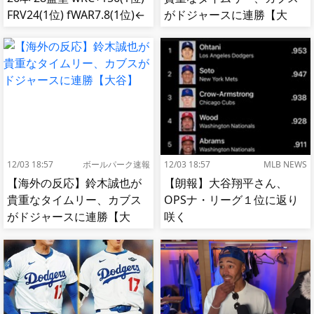
FRV24(1位) fWAR7.8(1位)←
がドジャースに連勝【大
これ
谷】
12/03 18:57
ボールパーク速報
12/03 18:57
MLB NEWS
【海外の反応】鈴木誠也が
【朗報】大谷翔平さん、
貴重なタイムリー、カブス
OPSナ・リーグ１位に返り
がドジャースに連勝【大
咲く
谷】