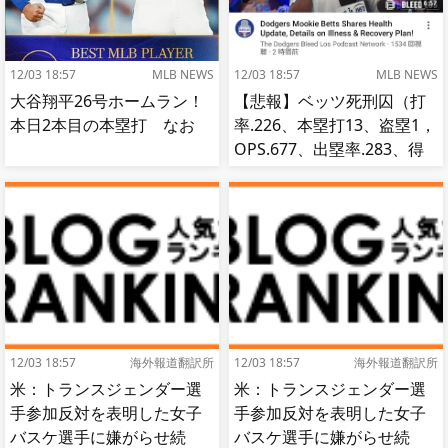
12/03 18:57
MLB NEWS
12/03 18:57
MLB NEWS
大谷翔平26号ホームラン！
【悲報】ベッツ死刑囚（打
本日2本目の本塁打 なお
率.226、本塁打13、盗塁1，
OPS.677、出塁率.283、得
点圏.195）
12/03 18:57
海外報道翻訳所
12/03 18:57
海外報道翻訳所
米：トランスジェンダー選
米：トランスジェンダー選
手参加反対を表明した女子
手参加反対を表明した女子
バスケ選手に嫌がらせ続
バスケ選手に嫌がらせ続