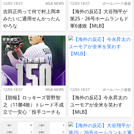
12/03 18:57
MLB NEWS
12/03 18:57
ボールパーク速報
吉田正尚って何で村上岡本
【海外の反応】大谷翔平が
みたいに通用せんかったん
第25・26号ホームランもド
やろな
軍6連敗【MLB】
12/03 18:57
MLB NEWS
12/03 18:57
ボールパーク速報
【朗報】ロッキーズ菅野智
【海外の反応】今永昇太の
之（11勝4敗）トレード不成
ユーモアが全米を笑わす
立で一安心「投手コーチも
【MLB】
捕手もかなり好き」