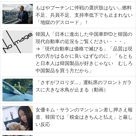
もはやプーチンに停戦の選択肢はない…燃料
不足、兵員不足、支持率低下でも止まれない
「地獄のデスロード」！
韓国人「日本に進出した中国車BYDと韓国の
現代自動車の近況をご覧ください・・・」
→「現代自動車は価格で滅びる」「品質は現
代の方がはるかに良いはずなのに」「もとも
と日本人は韓国製品が好きじゃない むしろ
中国製品を買う方だから」
「さすがフロリダ…」運転席のフロントガラ
スに大きな水鳥が止まる（動画）
女優キム・サランのマンション差し押さえ報
道、韓国では「税金はきちんと払え」と厳し
い反応