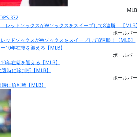
MLB
S.372
ボールパ
レッドソックスがWソックスをスイープして8連勝！【MLB】
ボールパ
0年在籍を迎える【MLB】
ボールパ
時に珍判断【MLB】