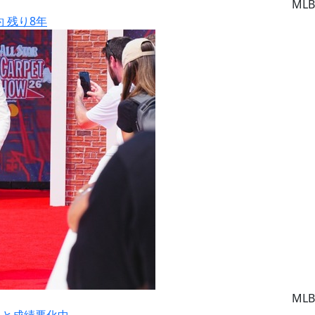
MLB
約 残り8年
MLB
りと成績悪化中