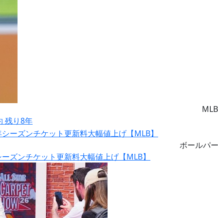
MLB
約 残り8年
ボールパ
シーズンチケット更新料大幅値上げ【MLB】