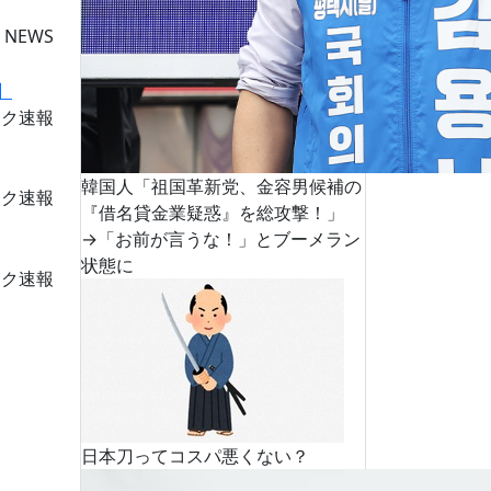
 NEWS
ーク速報
韓国人「祖国革新党、金容男候補の
ーク速報
『借名貸金業疑惑』を総攻撃！」
→「お前が言うな！」とブーメラン
状態に
ーク速報
日本刀ってコスパ悪くない？