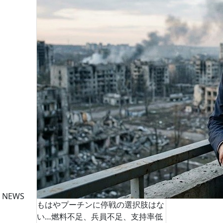
 NEWS
もはやプーチンに停戦の選択肢はな
い…燃料不足、兵員不足、支持率低