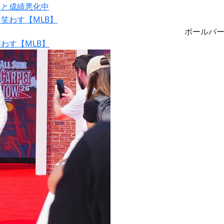
りと成績悪化中
ボールパ
わす【MLB】