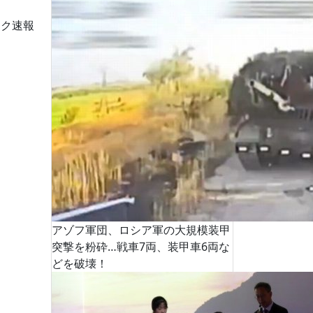
ーク速報
アゾフ軍団、ロシア軍の大規模装甲
突撃を粉砕…戦車7両、装甲車6両な
どを破壊！