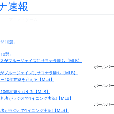
ナ速報
ツ
アニメ・ゲーム
10選」
ボールパ
スがブルージェイズにサヨナラ勝ち【MLB】
ボールパ
0年在籍を迎える【MLB】
ボールパ
がラジオで1イニング実況!【MLB】