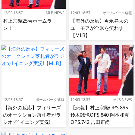
12/03 18:57
MLB NEWS
12/03 18:57
ボールパーク速報
村上宗隆25号ホームラ
【海外の反応】今永昇太の
ン！！
ユーモアが全米を笑わす
【MLB】
12/03 18:57
ボールパーク速報
12/03 18:57
MLB NEWS
【海外の反応】フィリーズ
【悲報】村上宗隆OPS.895
のオークション落札者がラ
鈴木誠也OPS.840 岡本和真
ジオで1イニング実況!
OPS.742 吉田正尚
【MLB】
OPS.740←これ