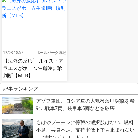
12/03 18:57
ボールパーク速報
【海外の反応】 ルイス・ア
ラエスがホーム生還時に珍
判断【MLB】
記事ランキング
アゾフ軍団、ロシア軍の大規模装甲突撃を粉
砕…戦車7両、装甲車6両などを破壊！
もはやプーチンに停戦の選択肢はない…燃料
不足、兵員不足、支持率低下でも止まれない
「地獄のデスロード」！