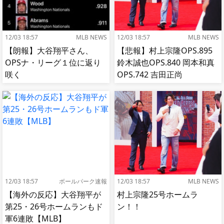
12/03 18:57
MLB NEWS
12/03 18:57
MLB NEWS
【朗報】大谷翔平さん、
【悲報】村上宗隆OPS.895
OPSナ・リーグ１位に返り
鈴木誠也OPS.840 岡本和真
咲く
OPS.742 吉田正尚
OPS.740←これ
12/03 18:57
ボールパーク速報
12/03 18:57
MLB NEWS
【海外の反応】大谷翔平が
村上宗隆25号ホームラ
第25・26号ホームランもド
ン！！
軍6連敗【MLB】