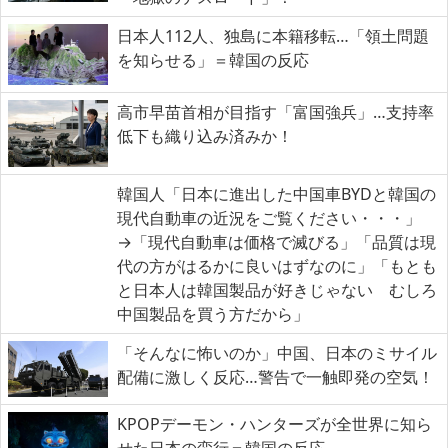
日本人112人、独島に本籍移転…「領土問題
を知らせる」＝韓国の反応
高市早苗首相が目指す「富国強兵」…支持率
低下も織り込み済みか！
韓国人「日本に進出した中国車BYDと韓国の
現代自動車の近況をご覧ください・・・」
→「現代自動車は価格で滅びる」「品質は現
代の方がはるかに良いはずなのに」「もとも
と日本人は韓国製品が好きじゃない むしろ
中国製品を買う方だから」
「そんなに怖いのか」中国、日本のミサイル
配備に激しく反応…警告で一触即発の空気！
KPOPデーモン・ハンターズが全世界に知ら
せた日本の蛮行＝韓国の反応