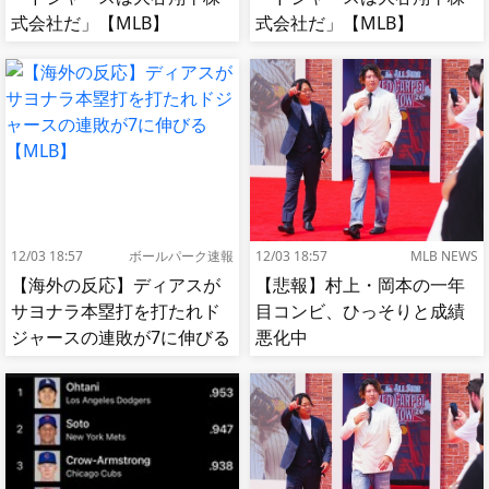
式会社だ」【MLB】
式会社だ」【MLB】
12/03 18:57
ボールパーク速報
12/03 18:57
MLB NEWS
【海外の反応】ディアスが
【悲報】村上・岡本の一年
サヨナラ本塁打を打たれド
目コンビ、ひっそりと成績
ジャースの連敗が7に伸びる
悪化中
【MLB】