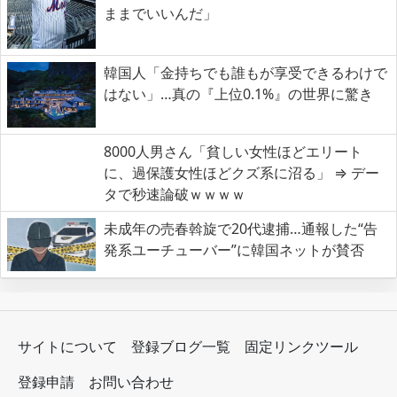
ままでいいんだ」
韓国人「金持ちでも誰もが享受できるわけで
はない」…真の『上位0.1%』の世界に驚き
8000人男さん「貧しい女性ほどエリート
に、過保護女性ほどクズ系に沼る」 ⇒ デー
タで秒速論破ｗｗｗｗ
未成年の売春斡旋で20代逮捕…通報した“告
発系ユーチューバー”に韓国ネットが賛否
サイトについて
登録ブログ一覧
固定リンクツール
登録申請
お問い合わせ