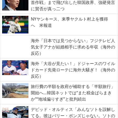
首作戦」まで飛び出した韓国政界、強硬発言
に賛否が真っ二つ
NYヤンキース、来季ヤクルト村上を獲得
へ 米報道
海外「日本では見つからない」フジテレビ人
気女子アナが結婚相手に求める年収（海外の
反応）
海外「大谷が見たい！」ドジャースのワイル
ドカード先発ローテに海外大騒ぎ！（海外の
反応）
旅行費の半額を政府が補助する「半額旅行」
開始へ…韓国ネットでは“また税金ばらまき
か”“地域偏りすぎ”と批判続出
デビッド・オルティス「みんなソトを誤解し
てる。彼はバリー・ボンズじゃない。ソトの