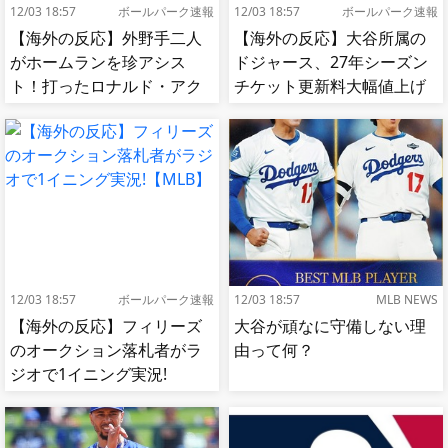
12/03 18:57
ボールパーク速報
12/03 18:57
ボールパーク速報
【海外の反応】外野手二人
【海外の反応】大谷所属の
がホームランを珍アシス
ドジャース、27年シーズン
ト！打ったロナルド・アク
チケット更新料大幅値上げ
ーニャJrも困惑！【MLB】
【MLB】
12/03 18:57
ボールパーク速報
12/03 18:57
MLB NEWS
【海外の反応】フィリーズ
大谷が頑なに守備しない理
のオークション落札者がラ
由って何？
ジオで1イニング実況!
【MLB】