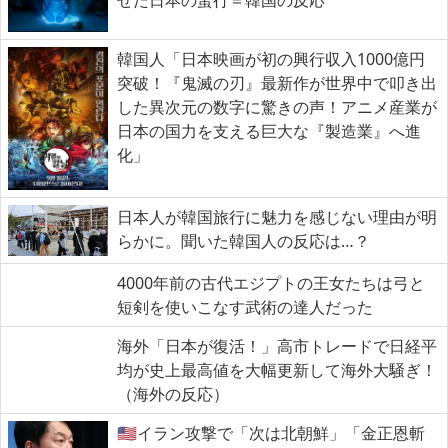
韓国人「日本映画が初の興行収入1000億円
突破！『鬼滅の刃』最新作が世界中で叩き出
した異次元の数字に驚きの声！アニメ産業が
日本の国力を支える巨大な『製造業』へ進
化」
日本人が韓国旅行に魅力を感じない理由が明
らかに。聞いた韓国人の反応は…？
4000年前の古代エジプトの王女たちは弓と
短剣を使いこなす武術の達人だった
海外「日本が復活！」高市トレードで日経平
均が史上最高値を大幅更新して海外大騒ぎ！
（海外の反応）
🇺🇸イラン攻撃で「次は北朝鮮」「金正恩斬