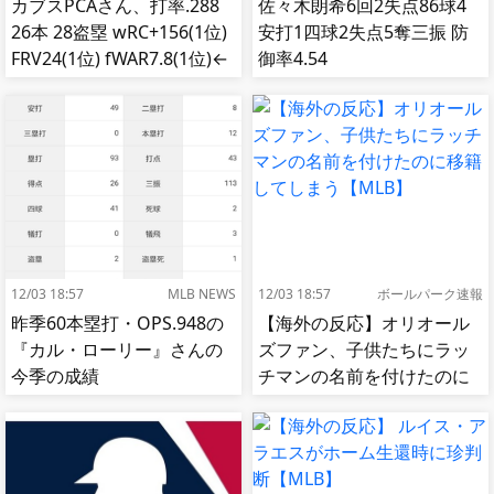
カブスPCAさん、打率.288
佐々木朗希6回2失点86球4
26本 28盗塁 wRC+156(1位)
安打1四球2失点5奪三振 防
FRV24(1位) fWAR7.8(1位)←
御率4.54
これ
12/03 18:57
MLB NEWS
12/03 18:57
ボールパーク速報
昨季60本塁打・OPS.948の
【海外の反応】オリオール
『カル・ローリー』さんの
ズファン、子供たちにラッ
今季の成績
チマンの名前を付けたのに
移籍してしまう【MLB】