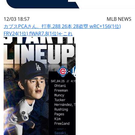
12/03 18:57
MLB NEWS
カブスPCAさん、打率.288 26本 28盗塁 wRC+156(1位)
FRV24(1位) fWAR7.8(1位)←これ