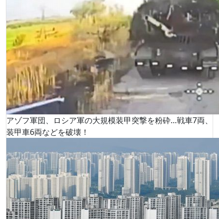
アゾフ軍団、ロシア軍の大規模装甲突撃を粉砕…戦車7両、
装甲車6両などを破壊！