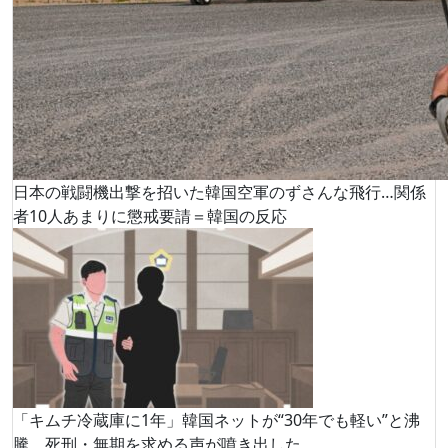
日本の戦闘機出撃を招いた韓国空軍のずさんな飛行…関係
者10人あまりに懲戒要請＝韓国の反応
「キムチ冷蔵庫に1年」韓国ネットが“30年でも軽い”と沸
騰、死刑・無期を求める声が噴き出した