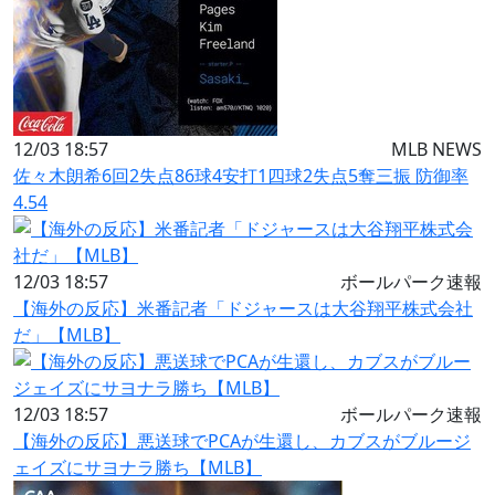
12/03 18:57
MLB NEWS
佐々木朗希6回2失点86球4安打1四球2失点5奪三振 防御率
4.54
12/03 18:57
ボールパーク速報
【海外の反応】米番記者「ドジャースは大谷翔平株式会社
だ」【MLB】
12/03 18:57
ボールパーク速報
【海外の反応】悪送球でPCAが生還し、カブスがブルージ
ェイズにサヨナラ勝ち【MLB】