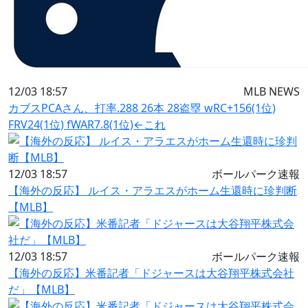
12/03 18:57
MLB NEWS
カブスPCAさん、打率.288 26本 28盗塁 wRC+156(1位)
FRV24(1位) fWAR7.8(1位)←これ
12/03 18:57
ボールパーク速報
【海外の反応】 ルイス・アラエスがホーム生還時に珍判断
【MLB】
12/03 18:57
ボールパーク速報
【海外の反応】米番記者「ドジャースは大谷翔平株式会社
だ」【MLB】