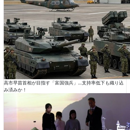
高市早苗首相が目指す「富国強兵」…支持率低下も織り込
み済みか！