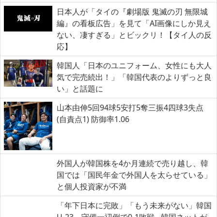
日本人が「タイの『劇場版 鬼滅の刃 無限城
編』の看板広告」を見て「AI画像にしか見え
ない、凄すぎる」とビックリ！【タイ人の反
応】
韓国人「日本のユニフォーム、女性にも大人
気で完売続出！」「韓国代表のよりずっと良
い」と話題に
山本由伸5回94球5安打5奪三振4四球3失点
(自責点1) 防御率1.06
外国人が韓国株を4か月連続で売り越し、韓
国では「国民年金で外国人を太らせている」
と個人投資家が不満
「年下日本に完敗」「もう未来がない」韓国