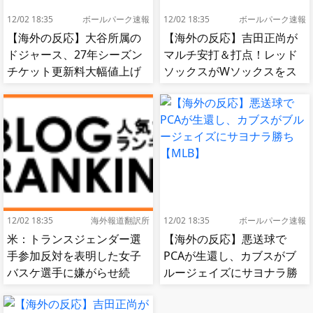
12/02 18:35
ボールパーク速報
12/02 18:35
ボールパーク速報
【海外の反応】大谷所属の
【海外の反応】吉田正尚が
ドジャース、27年シーズン
マルチ安打＆打点！レッド
チケット更新料大幅値上げ
ソックスがWソックスをス
【MLB】
イープして8連勝！【MLB】
12/02 18:35
海外報道翻訳所
12/02 18:35
ボールパーク速報
米：トランスジェンダー選
【海外の反応】悪送球で
手参加反対を表明した女子
PCAが生還し、カブスがブ
バスケ選手に嫌がらせ続
ルージェイズにサヨナラ勝
出…試合中に意図的（？）
ち【MLB】
肘鉄を顔面に食らう[海外の