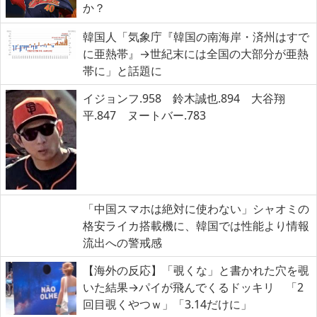
か？
韓国人「気象庁『韓国の南海岸・済州はすで
に亜熱帯』→世紀末には全国の大部分が亜熱
帯に」と話題に
イジョンフ.958 鈴木誠也.894 大谷翔
平.847 ヌートバー.783
「中国スマホは絶対に使わない」シャオミの
格安ライカ搭載機に、韓国では性能より情報
流出への警戒感
【海外の反応】「覗くな」と書かれた穴を覗
いた結果→パイが飛んでくるドッキリ 「2
回目覗くやつｗ」「3.14だけに」