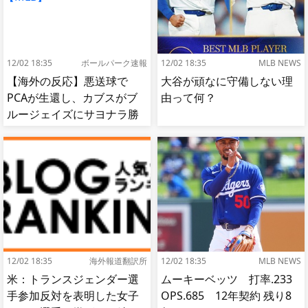
12/02 18:35
ボールパーク速報
12/02 18:35
MLB NEWS
【海外の反応】悪送球で
大谷が頑なに守備しない理
PCAが生還し、カブスがブ
由って何？
ルージェイズにサヨナラ勝
ち【MLB】
12/02 18:35
海外報道翻訳所
12/02 18:35
MLB NEWS
米：トランスジェンダー選
ムーキーベッツ 打率.233
手参加反対を表明した女子
OPS.685 12年契約 残り8