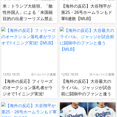
米：トランプ大統領、「敵
【海外の反応】大谷翔平が
性外国人」による「米国籍
第25・26号ホームランもド
目的の出産ツーリズム禁止
軍6連敗【MLB】
令」に署名…寄生侵略防止
へ[海外の反応]
12/02 18:35
ボールパーク速報
12/02 18:35
ボールパーク速報
【海外の反応】フィリーズ
【海外の反応】大谷最大の
のオークション落札者がラ
ライバル、ジャッジが試合
ジオで1イニング実況!
前に闘病中のファンと逢う
【MLB】
【MLB】