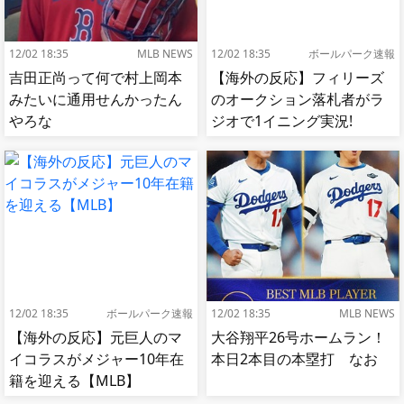
12/02 18:35
MLB NEWS
12/02 18:35
ボールパーク速報
吉田正尚って何で村上岡本
【海外の反応】フィリーズ
みたいに通用せんかったん
のオークション落札者がラ
やろな
ジオで1イニング実況!
【MLB】
12/02 18:35
ボールパーク速報
12/02 18:35
MLB NEWS
【海外の反応】元巨人のマ
大谷翔平26号ホームラン！
イコラスがメジャー10年在
本日2本目の本塁打 なお
籍を迎える【MLB】