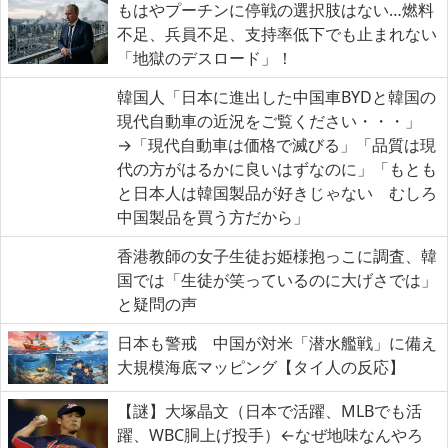
もはやプーチンに停戦の選択肢はない…燃料
不足、兵員不足、支持率低下でも止まれない
「地獄のデスロード」！
韓国人「日本に進出した中国車BYDと韓国の
現代自動車の近況をご覧ください・・・」
→「現代自動車は価格で滅びる」「品質は現
代の方がはるかに良いはずなのに」「もとも
と日本人は韓国製品が好きじゃない むしろ
中国製品を買う方だから」
香港教師の女子生徒お姫様抱っこに調査、韓
国では「生徒が笑っているのに大げさでは」
と疑問の声
日本も警戒 中国が対米「潜水艦戦」に備え
大規模海底マッピング【タイ人の反応】
【謎】大塚晶文（日本で活躍、MLBでも活
躍、WBC胴上げ投手）←なぜ地味なんやろ