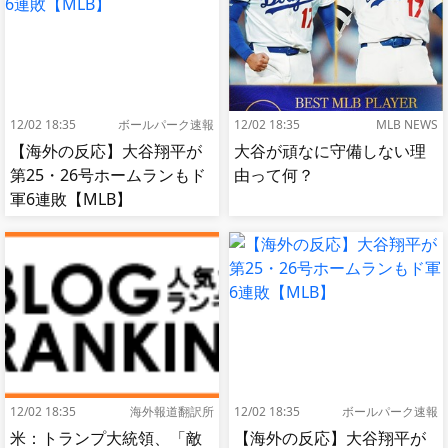
12/02 18:35
ボールパーク速報
12/02 18:35
MLB NEWS
【海外の反応】大谷翔平が
大谷が頑なに守備しない理
第25・26号ホームランもド
由って何？
軍6連敗【MLB】
12/02 18:35
海外報道翻訳所
12/02 18:35
ボールパーク速報
米：トランプ大統領、「敵
【海外の反応】大谷翔平が