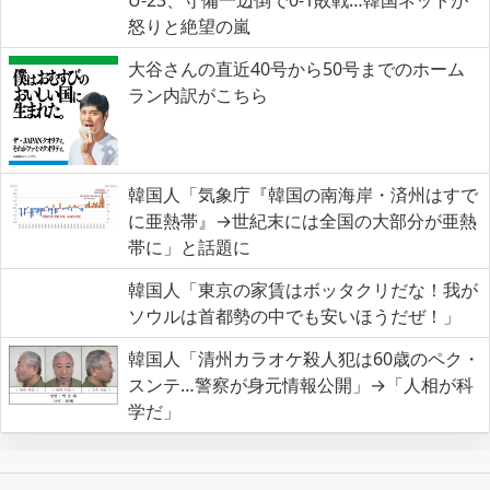
U-23、守備一辺倒で0-1敗戦…韓国ネットが
怒りと絶望の嵐
大谷さんの直近40号から50号までのホーム
ラン内訳がこちら
韓国人「気象庁『韓国の南海岸・済州はすで
に亜熱帯』→世紀末には全国の大部分が亜熱
帯に」と話題に
韓国人「東京の家賃はボッタクリだな！我が
ソウルは首都勢の中でも安いほうだぜ！」
韓国人「清州カラオケ殺人犯は60歳のペク・
スンテ…警察が身元情報公開」→「人相が科
学だ」