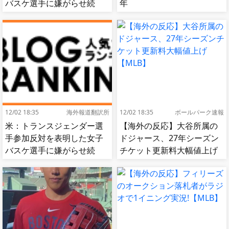
バスケ選手に嫌がらせ続
年
出…試合中に意図的（？）
肘鉄を顔面に食らう[海外の
反応]
12/02 18:35
海外報道翻訳所
12/02 18:35
ボールパーク速報
米：トランスジェンダー選
【海外の反応】大谷所属の
手参加反対を表明した女子
ドジャース、27年シーズン
バスケ選手に嫌がらせ続
チケット更新料大幅値上げ
出…試合中に意図的（？）
【MLB】
肘鉄を顔面に食らう[海外の
反応]