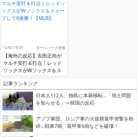
反応]
12/02 18:35
ボールパーク速報
【海外の反応】吉田正尚が
マルチ安打＆打点！レッド
ソックスがWソックスをス
イープして8連勝！【MLB】
記事ランキング
日本人112人、独島に本籍移転…「領土問題
を知らせる」＝韓国の反応
アゾフ軍団、ロシア軍の大規模装甲突撃を粉
砕…戦車7両、装甲車6両などを破壊！