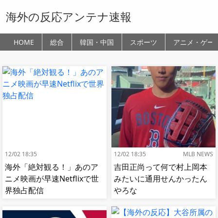
海外の反応アンテナ速報
HOME
総合
韓国・中国
スポーツ
アニメ・ゲー
12/02 18:35
12/02 18:35
MLB NEWS
海外「絶対観る！」あのア
吉田正尚って何で村上岡本
ニメ映画が早速Netflixで世
みたいに通用せんかったん
界独占配信
やろな