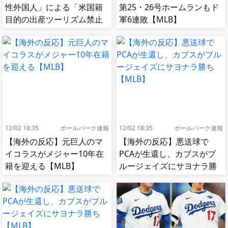
性外国人」による「米国籍
第25・26号ホームランもド
目的の出産ツーリズム禁止
軍6連敗【MLB】
令」に署名…寄生侵略防止
へ[海外の反応]
12/02 18:35
ボールパーク速報
12/02 18:35
ボールパーク速報
【海外の反応】元巨人のマ
【海外の反応】悪送球で
イコラスがメジャー10年在
PCAが生還し、カブスがブ
籍を迎える【MLB】
ルージェイズにサヨナラ勝
ち【MLB】