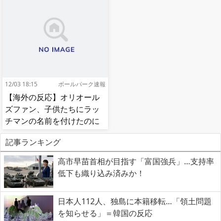
12/03 18:15
ボールパーク速報
【海外の反応】オリオール
ズファン、子供たちにラッ
チマンの名前を付けたのに
移籍してしまう【MLB】
記事ランキング
高市早苗首相が目指す「富国強兵」…支持率
低下も織り込み済みか！
日本人112人、独島に本籍移転…「領土問題
を知らせる」＝韓国の反応