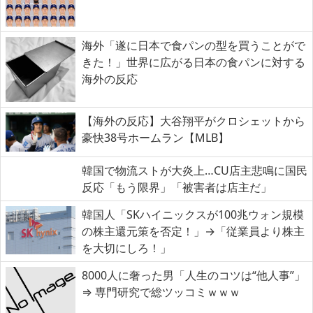
海外「遂に日本で食パンの型を買うことがで
きた！」世界に広がる日本の食パンに対する
海外の反応
【海外の反応】大谷翔平がクロシェットから
豪快38号ホームラン【MLB】
韓国で物流ストが大炎上…CU店主悲鳴に国民
反応「もう限界」「被害者は店主だ」
韓国人「SKハイニックスが100兆ウォン規模
の株主還元策を否定！」→「従業員より株主
を大切にしろ！」
8000人に奢った男「人生のコツは“他人事”」
⇒ 専門研究で総ツッコミｗｗｗ