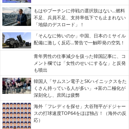
もはやプーチンに停戦の選択肢はない…燃料
不足、兵員不足、支持率低下でも止まれない
「地獄のデスロード」！
「そんなに怖いのか」中国、日本のミサイル
配備に激しく反応…警告で一触即発の空気！
青年男性の仕事減少を扱った韓国記事に、コ
メント欄では「女性のせいにするな」と反発
も噴出
韓国人「サムスン電子とSKハイニックスをた
くさん持っている人が多い」→富の二極化が
深刻化し、庶民は疲弊
海外「フレディを探せ」大谷翔平がドジャー
スの打球速度TOP64をほぼ独占！（海外の反
応）