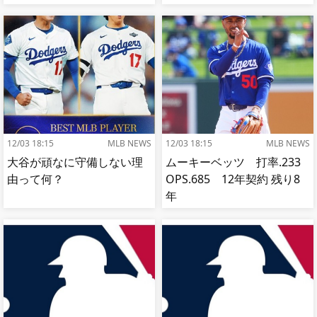
【MLB】
【MLB】
12/03 18:15
MLB NEWS
12/03 18:15
MLB NEWS
大谷が頑なに守備しない理
ムーキーベッツ 打率.233
由って何？
OPS.685 12年契約 残り8
年