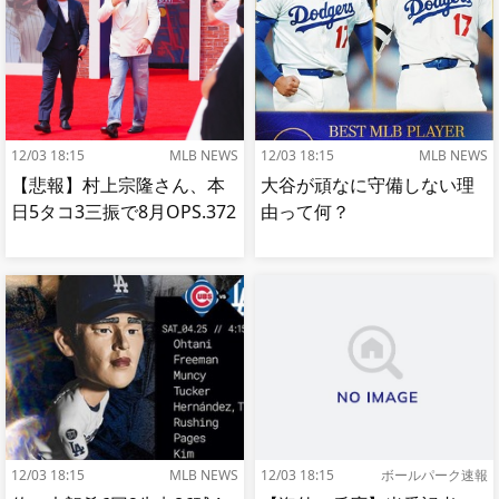
12/03 18:15
MLB NEWS
12/03 18:15
MLB NEWS
【悲報】村上宗隆さん、本
大谷が頑なに守備しない理
日5タコ3三振で8月OPS.372
由って何？
12/03 18:15
MLB NEWS
12/03 18:15
ボールパーク速報