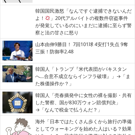
韓国国民激怒「なんですぐ逮捕できないんだ
よ！
」20代アルバイトの複数件窃盗事件
が発覚しているのにいまだに逮捕に至らず警
察と法の甘さに怒り
山本由伸9勝目！ 7回101球 4安打1失点 9奪
三振！防御率2.48
韓国人「トランプ『米代表団がパキスタン
へ…合意不成立ならインフラ破壊』」→「ま
た株価操作か？」
韓国人「売春摘発中に女性の裸を撮影・共有
した警察、国が830万ウォン賠償判決」
→「なんで税金で払うんだ？」
海外「日本ではたくさん歩くから旅行の準備
としてウォーキングを始めた人はいる？効果