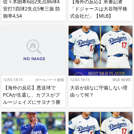
佐々木朗希6回2失点86球4
【海外の反応】米番記者
安打1四球2失点5奪三振 防
「ドジャースは大谷翔平株
御率4.54
式会社だ」【MLB】
12/03 18:15
ボールパーク速報
12/03 18:15
MLB NEWS
【海外の反応】悪送球で
大谷が頑なに守備しない理
PCAが生還し、カブスがブ
由って何？
ルージェイズにサヨナラ勝
ち【MLB】