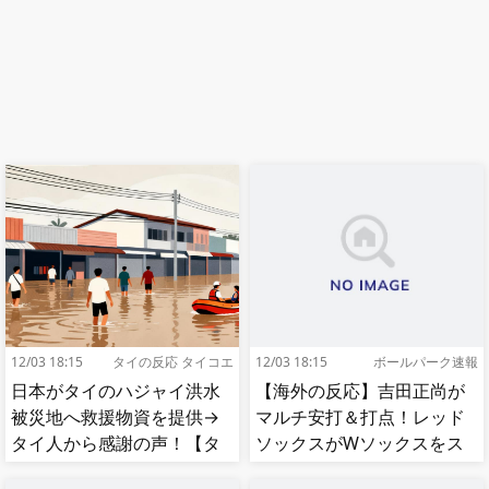
12/03 18:15
タイの反応 タイコエ
12/03 18:15
ボールパーク速報
日本がタイのハジャイ洪水
【海外の反応】吉田正尚が
被災地へ救援物資を提供→
マルチ安打＆打点！レッド
タイ人から感謝の声！【タ
ソックスがWソックスをス
イ人の反応】
イープして8連勝！【MLB】