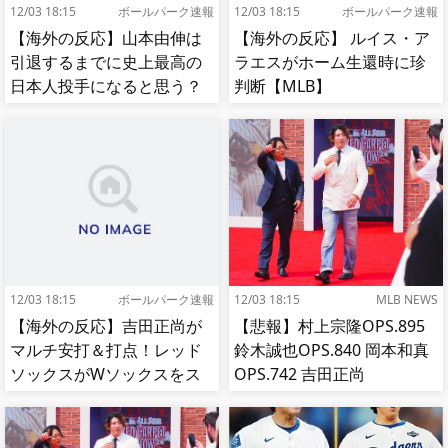
12/03 18:15
ボールパーク速報
12/03 18:15
ボールパーク速報
【海外の反応】山本由伸は
【海外の反応】 ルイス・ア
引退するまでに史上最高の
ラエスがホーム生還時に珍
日本人投手になると思う？
判断【MLB】
【MLB】
12/03 18:15
ボールパーク速報
12/03 18:15
MLB NEWS
【海外の反応】吉田正尚が
【悲報】村上宗隆OPS.895
マルチ安打＆打点！レッド
鈴木誠也OPS.840 岡本和真
ソックスがWソックスをス
OPS.742 吉田正尚
イープして8連勝！【MLB】
OPS.740←これ