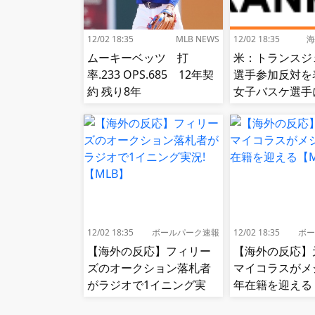
12/02 18:35
MLB NEWS
12/02 18:35
海
ムーキーベッツ 打
米：トランスジ
率.233 OPS.685 12年契
選手参加反対を
約 残り8年
女子バスケ選手
せ続出…試合中
（？）肘鉄を顔
う[海外の反応]
12/02 18:35
ボールパーク速報
12/02 18:35
ボー
【海外の反応】フィリー
【海外の反応】
ズのオークション落札者
マイコラスがメ
がラジオで1イニング実
年在籍を迎える
況!【MLB】