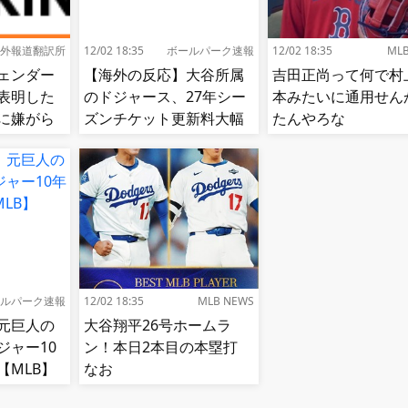
外報道翻訳所
12/02 18:35
ボールパーク速報
12/02 18:35
ML
ェンダー
【海外の反応】大谷所属
吉田正尚って何で村
表明した
のドジャース、27年シー
本みたいに通用せん
に嫌がら
ズンチケット更新料大幅
たんやろな
に意図的
値上げ【MLB】
面に食ら
ルパーク速報
12/02 18:35
MLB NEWS
元巨人の
大谷翔平26号ホームラ
ジャー10
ン！本日2本目の本塁打
【MLB】
なお