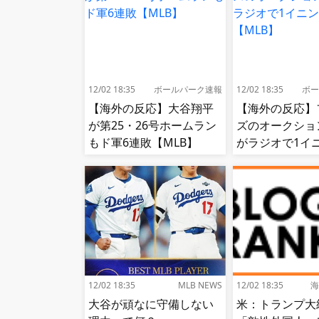
12/02 18:35
ボールパーク速報
12/02 18:35
ボー
【海外の反応】大谷翔平
【海外の反応】
が第25・26号ホームラン
ズのオークショ
もド軍6連敗【MLB】
がラジオで1イ
況!【MLB】
12/02 18:35
MLB NEWS
12/02 18:35
海
大谷が頑なに守備しない
米：トランプ大