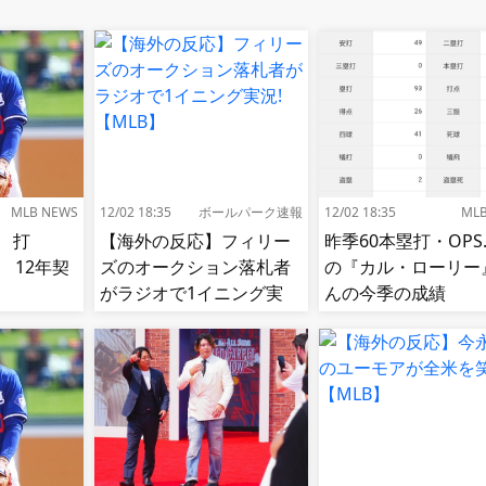
MLB NEWS
12/02 18:35
ボールパーク速報
12/02 18:35
ML
 打
【海外の反応】フィリー
昨季60本塁打・OPS.
85 12年契
ズのオークション落札者
の『カル・ローリー
がラジオで1イニング実
んの今季の成績
況!【MLB】