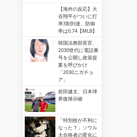
【海外の反応】大
谷翔平がついに打
率3割到達、防御
率は0.74【MLB】
韓国法務部長官、
2030世代に電話番
号を公開し政策提
案を呼びかけ
「2030ニガチョ
ア」
前田健太、日本球
界復帰示唆
「特別校が不利に
なった？」ソウル
大合格者の変化に