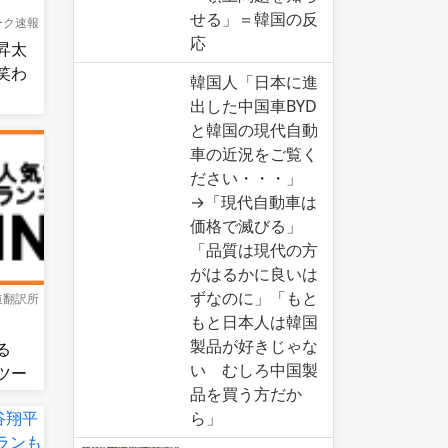
せる」＝韓国の反
ーク速報
応
昇太
笑わ
韓国人「日本に進
出した中国車BYD
と韓国の現代自動
車の近況をご覧く
ださい・・・」
→「現代自動車は
価格で滅びる」
「品質は現代の方
がはるかに良いは
ずなのに」「もと
道翻訳所
もと日本人は韓国
、
製品が好きじゃな
る
い むしろ中国製
ツー
品を買う方だか
名…
ら」
外の反