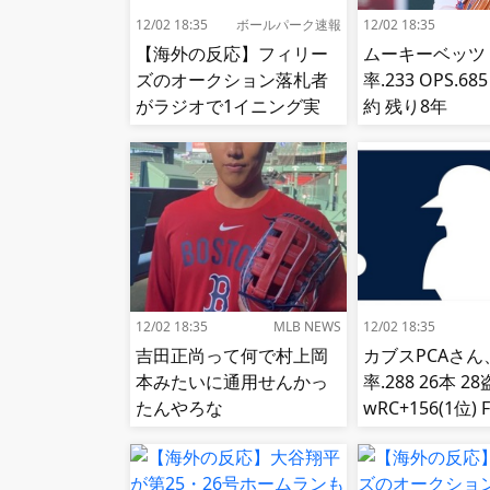
12/02 18:35
ボールパーク速報
12/02 18:35
【海外の反応】フィリー
ムーキーベッツ
ズのオークション落札者
率.233 OPS.6
がラジオで1イニング実
約 残り8年
況!【MLB】
12/02 18:35
MLB NEWS
12/02 18:35
吉田正尚って何で村上岡
カブスPCAさん
本みたいに通用せんかっ
率.288 26本 2
たんやろな
wRC+156(1位) F
位) fWAR7.8(