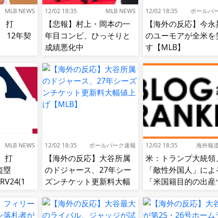
MLB NEWS
12/02 18:35
MLB NEWS
12/02 18:35
ボールパ
 打
【悲報】村上・岡本の一
【海外の反応】今永
85 12年契
年目コンビ、ひっそりと
のユーモアが全米を
成績悪化中
す【MLB】
MLB NEWS
12/02 18:35
ボールパーク速報
12/02 18:35
海外報
、打
【海外の反応】大谷所属
米：トランプ大統領
8盗塁
のドジャース、27年シー
「敵性外国人」によ
RV24(1
ズンチケット更新料大幅
「米国籍目的の出産
1位)←これ
値上げ【MLB】
リズム禁止令」に署
寄生侵略防止へ[海
応]