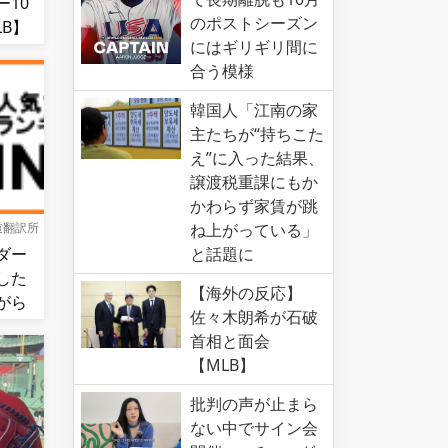
10
のポストシーズン
B】
にはギリギリ間に
合う模様
韓国人「江南の家
主たちが“持ちこた
え”に入った結果、
譲渡税重課にもか
かわらず家賃が跳
ね上がっている」
道翻訳所
と話題に
ダー
した
【海外の反応】
がら
佐々木朗希が石破
図的
首相と面会
食ら
【MLB】
批判の声が止まら
ない中でサイン会