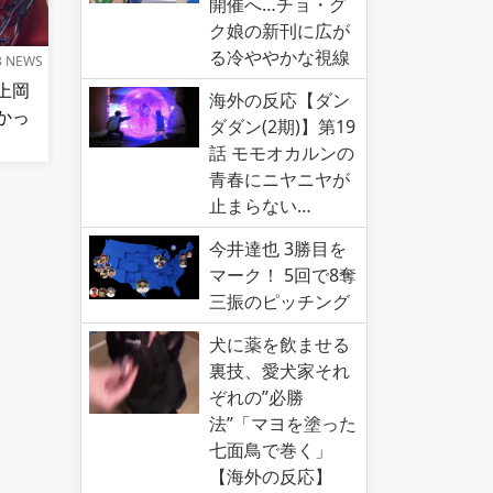
開催へ…チョ・グ
ク娘の新刊に広が
る冷ややかな視線
B NEWS
上岡
海外の反応【ダン
かっ
ダダン(2期)】第19
話 モモオカルンの
青春にニヤニヤが
止まらない…
今井達也 3勝目を
マーク！ 5回で8奪
三振のピッチング
犬に薬を飲ませる
裏技、愛犬家それ
ぞれの”必勝
法”「マヨを塗った
七面鳥で巻く」
【海外の反応】