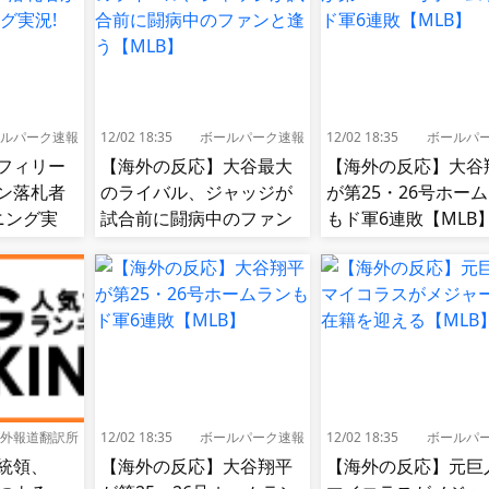
ルパーク速報
12/02 18:35
ボールパーク速報
12/02 18:35
ボールパ
フィリー
【海外の反応】大谷最大
【海外の反応】大谷
ン落札者
のライバル、ジャッジが
が第25・26号ホー
ニング実
試合前に闘病中のファン
もド軍6連敗【MLB
と逢う【MLB】
外報道翻訳所
12/02 18:35
ボールパーク速報
12/02 18:35
ボールパ
統領、
【海外の反応】大谷翔平
【海外の反応】元巨