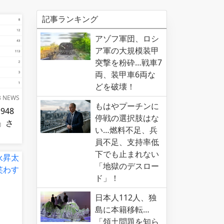
記事ランキング
アゾフ軍団、ロシ
ア軍の大規模装甲
突撃を粉砕…戦車7
両、装甲車6両な
どを破壊！
B NEWS
もはやプーチンに
948
停戦の選択肢はな
』さ
い…燃料不足、兵
員不足、支持率低
下でも止まれない
「地獄のデスロー
ド」！
日本人112人、独
島に本籍移転…
「領土問題を知ら