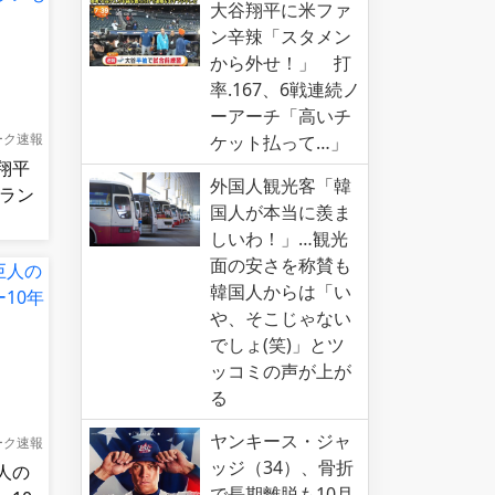
大谷翔平に米ファ
ン辛辣「スタメン
から外せ！」 打
率.167、6戦連続ノ
ーアーチ「高いチ
ーク速報
ケット払って…」
翔平
外国人観光客「韓
ムラン
国人が本当に羨ま
】
しいわ！」…観光
面の安さを称賛も
韓国人からは「い
や、そこじゃない
でしょ(笑)」とツ
ッコミの声が上が
る
ヤンキース・ジャ
ーク速報
ッジ（34）、骨折
人の
で長期離脱も10月