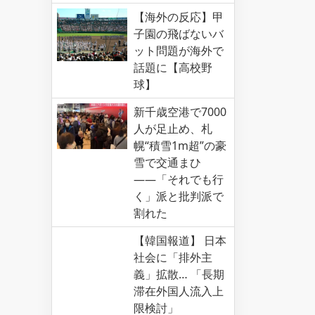
【海外の反応】甲
子園の飛ばないバ
ット問題が海外で
話題に【高校野
球】
新千歳空港で7000
人が足止め、札
幌“積雪1m超”の豪
雪で交通まひ
――「それでも行
く」派と批判派で
割れた
【韓国報道】 日本
社会に「排外主
義」拡散… 「長期
滞在外国人流入上
限検討」