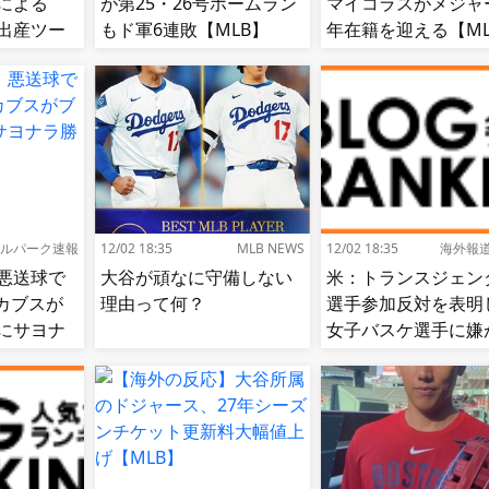
による
が第25・26号ホームラン
マイコラスがメジャー
出産ツー
もド軍6連敗【MLB】
年在籍を迎える【ML
に署名…
[海外の反
ルパーク速報
12/02 18:35
MLB NEWS
12/02 18:35
海外報
悪送球で
大谷が頑なに守備しない
米：トランスジェン
カブスが
理由って何？
選手参加反対を表明
にサヨナ
女子バスケ選手に嫌
せ続出…試合中に意
（？）肘鉄を顔面に
う[海外の反応]