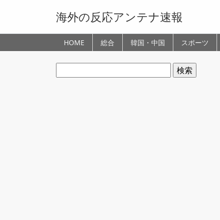
海外の反応アンテナ速報
HOME
総合
韓国・中国
スポーツ
検
索: