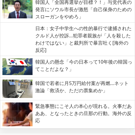
韓国人「全国再選挙が目標？！」与党代表の
発言にソウル市長が激怒「自己保身のための
スローガンをやめろ」
日本：女子中学生への性的暴行で逮捕された
クルド人が控訴…犯罪者親族が「人を殺した
わけではない」と裁判所で暴言吐く[海外の
反応]
韓国人の懸念「今の日本って10年後の韓国っ
てことだよな？」
韓国で若者に月5万円給付案が再燃…ネット
激論「救済か、ただの票集めか」
緊急事態にこそ人の本心が現れる。火事だあ
ああ、となったときの旦那の行動。海外の反
応