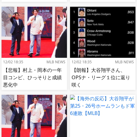
【MLB】
12/02 18:35
MLB NEWS
12/02 18:35
MLB NEWS
【悲報】村上・岡本の一年
【朗報】大谷翔平さん、
目コンビ、ひっそりと成績
OPSナ・リーグ１位に返り
悪化中
咲く