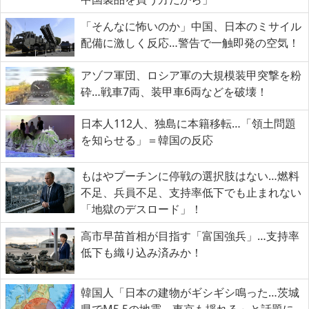
「そんなに怖いのか」中国、日本のミサイル
配備に激しく反応…警告で一触即発の空気！
アゾフ軍団、ロシア軍の大規模装甲突撃を粉
砕…戦車7両、装甲車6両などを破壊！
日本人112人、独島に本籍移転…「領土問題
を知らせる」＝韓国の反応
もはやプーチンに停戦の選択肢はない…燃料
不足、兵員不足、支持率低下でも止まれない
「地獄のデスロード」！
高市早苗首相が目指す「富国強兵」…支持率
低下も織り込み済みか！
韓国人「日本の建物がギシギシ鳴った…茨城
県でM5.5の地震、東京も揺れる」と話題に