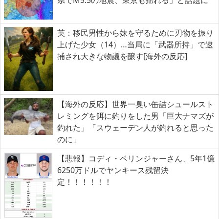
英：移民男性から妹を守るために刃物を振り
上げた少女（14）…当局に「武器所持」で逮
捕され大きな物議を醸す[海外の反応]
【海外の反応】世界一臭い缶詰シュールスト
レミングを餌に釣りをした男「巨大ナマズが
釣れた」「スウェーデン人が釣れると思った
のに」
【悲報】コディ・ベリンジャーさん、5年1億
6250万ドルでヤンキース残留決
定！！！！！！