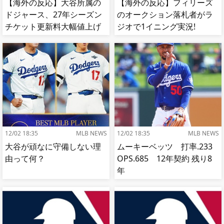
【海外の反応】大谷所属の
【海外の反応】フィリーズ
ドジャース、27年シーズン
のオークション落札者がラ
チケット更新料大幅値上げ
ジオで1イニング実況!
【MLB】
【MLB】
12/02 18:35
MLB NEWS
12/02 18:35
MLB NEWS
大谷が頑なに守備しない理
ムーキーベッツ 打率.233
由って何？
OPS.685 12年契約 残り8
年