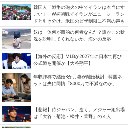
韓国人「戦争の砲火の中でイランは本当にす
ごい！」W杯初戦でイランがニュージーラン
ドと引き分け、米国のビザ制限に不満の声も
奴は一体何が目的の何者なんだ？誰かこの状
況を説明してくれないか。海外の反応
【海外の反応】MLBが2027年に日本で再び
公式戦を開催か【大谷翔平】
年収詐称で結婚3か月妻が離婚検討…韓国ネ
ットは夫に同情「8000万で不満なのか」
【悲報】侍ジャパン、逝く。メジャー組出場
は「大谷・菊池・松井・菅野」の４人