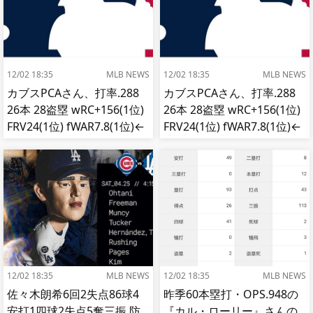
12/02 18:35
MLB NEWS
12/02 18:35
MLB NEWS
カブスPCAさん、打率.288
カブスPCAさん、打率.288
26本 28盗塁 wRC+156(1位)
26本 28盗塁 wRC+156(1位)
FRV24(1位) fWAR7.8(1位)←
FRV24(1位) fWAR7.8(1位)←
これ
これ
12/02 18:35
MLB NEWS
12/02 18:35
MLB NEWS
佐々木朗希6回2失点86球4
昨季60本塁打・OPS.948の
安打1四球2失点5奪三振 防
『カル・ローリー』さんの