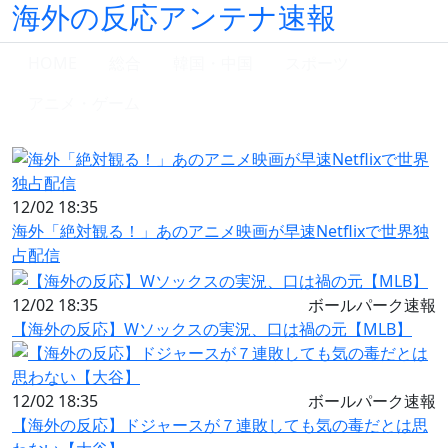
海外の反応アンテナ速報
HOME
総合
韓国・中国
スポーツ
アニメ・ゲーム
12/02 18:35
海外「絶対観る！」あのアニメ映画が早速Netflixで世界独
占配信
12/02 18:35
ボールパーク速報
【海外の反応】Wソックスの実況、口は禍の元【MLB】
12/02 18:35
ボールパーク速報
【海外の反応】ドジャースが７連敗しても気の毒だとは思