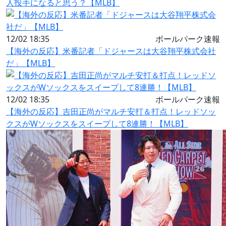
人投手になると思う？【MLB】
12/02 18:35
ボールパーク速報
【海外の反応】米番記者「ドジャースは大谷翔平株式会社
だ」【MLB】
12/02 18:35
ボールパーク速報
【海外の反応】吉田正尚がマルチ安打＆打点！レッドソッ
クスがWソックスをスイープして8連勝！【MLB】