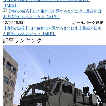
【MLB】
12/02 18:35
ボールパーク速報
【海外の反応】山本由伸は引退するまでに史上最高の日本
人投手になると思う？【MLB】
記事ランキング