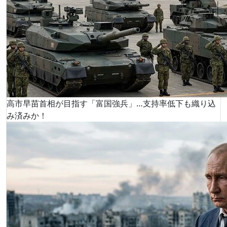
高市早苗首相が目指す「富国強兵」…支持率低下も織り込
み済みか！