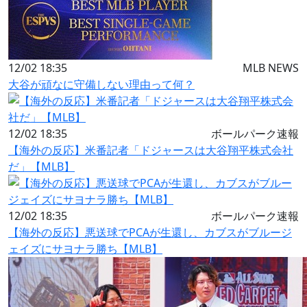
12/02 18:35
MLB NEWS
大谷が頑なに守備しない理由って何？
12/02 18:35
ボールパーク速報
【海外の反応】米番記者「ドジャースは大谷翔平株式会社
だ」【MLB】
12/02 18:35
ボールパーク速報
【海外の反応】悪送球でPCAが生還し、カブスがブルージ
ェイズにサヨナラ勝ち【MLB】