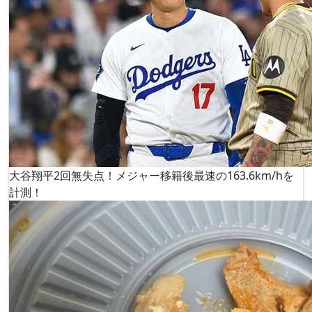
大谷翔平2回無失点！メジャー移籍後最速の163.6km/hを
計測！