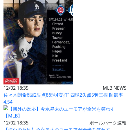
12/02 18:35
MLB NEWS
佐々木朗希6回2失点86球4安打1四球2失点5奪三振 防御率
4.54
12/02 18:35
ボールパーク速報
【海外の反応】今永昇太のユーモアが全米を笑わす