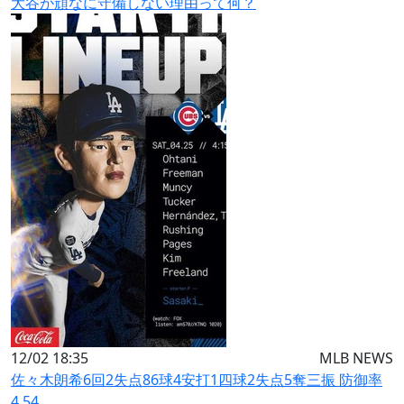
大谷が頑なに守備しない理由って何？
12/02 18:35
MLB NEWS
佐々木朗希6回2失点86球4安打1四球2失点5奪三振 防御率
4.54