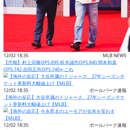
12/02 18:35
MLB NEWS
【悲報】村上宗隆OPS.895 鈴木誠也OPS.840 岡本和真
OPS.742 吉田正尚OPS.740←これ
12/02 18:35
ボールパーク速報
【海外の反応】大谷所属のドジャース、27年シーズンチケ
ット更新料大幅値上げ【MLB】
12/02 18:35
ボールパーク速報