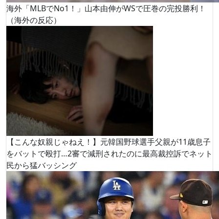
海外「MLBでNo1！」山本由伸がWSで圧巻の完投勝利！
（海外の反応）
【こんな奴親じゃねえ！】元韓国野球選手父親が11歳息子
をバットで殴打…2審で減刑されたのに最高裁控訴でネット
民から猛バッシング