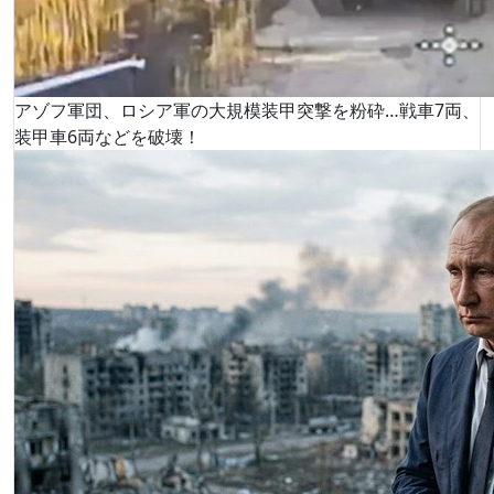
アゾフ軍団、ロシア軍の大規模装甲突撃を粉砕…戦車7両、
装甲車6両などを破壊！