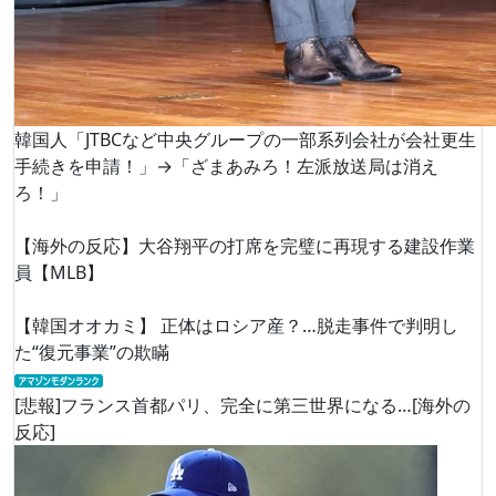
韓国人「JTBCなど中央グループの一部系列会社が会社更生
手続きを申請！」→「ざまあみろ！左派放送局は消え
ろ！」
【海外の反応】大谷翔平の打席を完璧に再現する建設作業
員【MLB】
【韓国オオカミ】 正体はロシア産？…脱走事件で判明し
た“復元事業”の欺瞞
[悲報]フランス首都パリ、完全に第三世界になる…[海外の
反応]