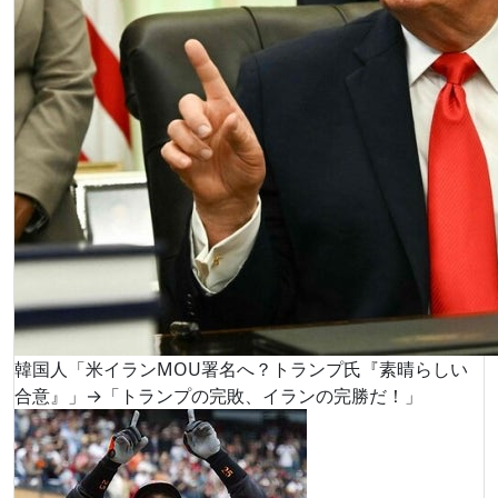
韓国人「米イランMOU署名へ？トランプ氏『素晴らしい
合意』」→「トランプの完敗、イランの完勝だ！」