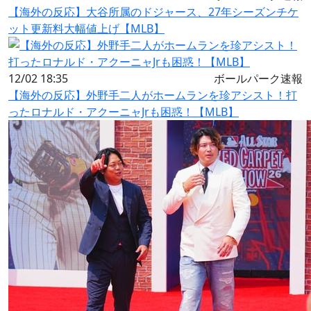
【海外の反応】大谷所属のドジャース、27年シーズンチケ
ット更新料大幅値上げ【MLB】
12/02 18:35
ボールパーク速報
【海外の反応】外野手二人がホームランを珍アシスト！打
ったロナルド・アクーニャJrも困惑！【MLB】