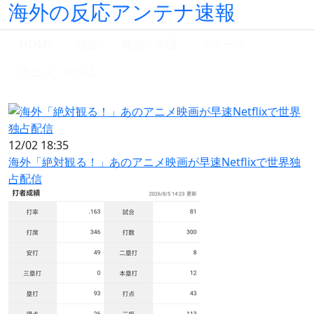
海外の反応アンテナ速報
HOME
総合
韓国・中国
スポーツ
アニメ・ゲーム
12/02 18:35
海外「絶対観る！」あのアニメ映画が早速Netflixで世界独
占配信