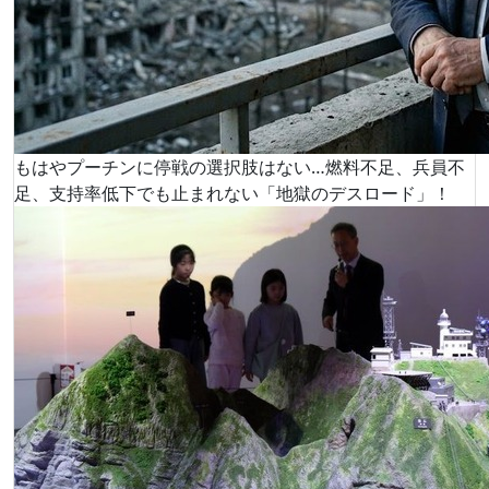
もはやプーチンに停戦の選択肢はない…燃料不足、兵員不
足、支持率低下でも止まれない「地獄のデスロード」！