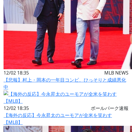
12/02 18:35
MLB NEWS
【悲報】村上・岡本の一年目コンビ、ひっそりと成績悪化
中
12/02 18:35
ボールパーク速報
【海外の反応】今永昇太のユーモアが全米を笑わす
【MLB】