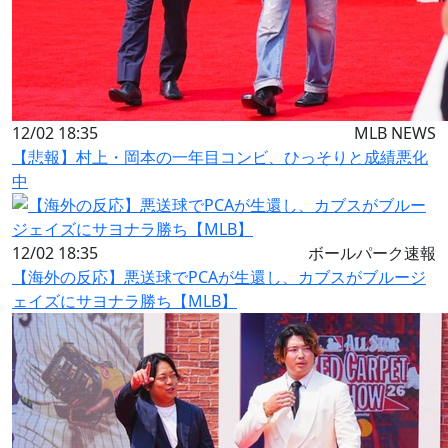
12/02 18:35
MLB NEWS
【悲報】村上・岡本の一年目コンビ、ひっそりと成績悪化
中
12/02 18:35
ボールパーク速報
【海外の反応】悪送球でPCAが生還し、カブスがブルージ
ェイズにサヨナラ勝ち【MLB】