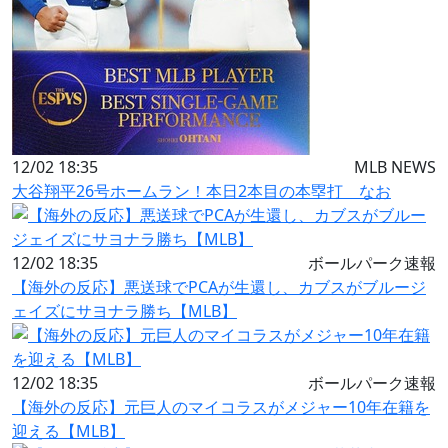
12/02 18:35
MLB NEWS
大谷翔平26号ホームラン！本日2本目の本塁打 なお
12/02 18:35
ボールパーク速報
【海外の反応】悪送球でPCAが生還し、カブスがブルージ
ェイズにサヨナラ勝ち【MLB】
12/02 18:35
ボールパーク速報
【海外の反応】元巨人のマイコラスがメジャー10年在籍を
迎える【MLB】