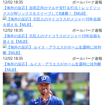
12/02 18:35
ボールパーク速報
【海外の反応】吉田正尚がマルチ安打＆打点！レッドソッ
クスがWソックスをスイープして8連勝！【MLB】
12/02 18:35
ボールパーク速報
【海外の反応】元巨人のマイコラスがメジャー10年在籍を
迎える【MLB】
12/02 18:35
ボールパーク速報
【海外の反応】 ルイス・アラエスがホーム生還時に珍判断
【MLB】