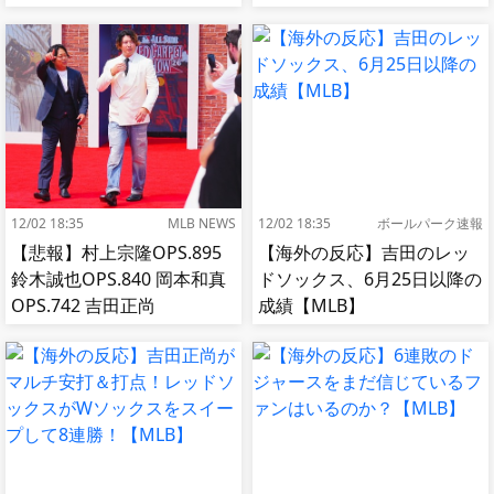
12/02 18:35
MLB NEWS
12/02 18:35
ボールパーク速報
【悲報】村上宗隆OPS.895
【海外の反応】吉田のレッ
鈴木誠也OPS.840 岡本和真
ドソックス、6月25日以降の
OPS.742 吉田正尚
成績【MLB】
OPS.740←これ