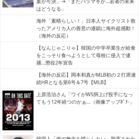
案が可決」→「またバラマキか…若者の未来
はどうなる」
海外「素晴らしい！」日本人サイクリスト救
ったアメリカ人の善意の連鎖に海外超感動！
（海外の反応）
【なんじゃこりゃ】韓国の中学卒業生が給食
をこっそり食べようとして母校に侵入で逮
捕…懲役2年宣告
【海外の反応】岡本和真がMLB初の２打席連
続HRとなる第6号＆7号【MLB】
上原浩治さん「ワイがWS胴上げ投手になっ
てもう12年経つのかぁ…（画像アップﾎﾟﾁ-」
韓国人「娘の無念を晴らしたい」殺害された