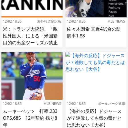
12/02 18:35
海外報道翻訳所
12/02 18:35
MLB NEWS
米：トランプ大統領、「敵
佐々木朗希 直近4試合の防
性外国人」による「米国籍
御率1.88
目的の出産ツーリズム禁止
令」に署名…寄生侵略防止
へ[海外の反応]
12/02 18:35
MLB NEWS
12/02 18:35
ボールパーク速報
ムーキーベッツ 打率.233
【海外の反応】ドジャース
OPS.685 12年契約 残り8
が７連敗しても気の毒だと
年
は思わない【大谷】