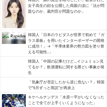
女子高生の顔を公開した両親の涙に「法が問
題なのか、裁判官が問題なのか」
韓国人「日本のラピダスが世界で初めて『ガ
ラス基板』を用いたインターポーザーの開発
に成功！」→「半導体業界の勢力図を塗り替
える可能性‥」
韓国人「中国の記事だけど…イジェミョン見
てるか？」飲酒運転に関する際どい事象が発
生
「気象庁が否定したから逆に危ない？」韓国
で“6月ずっと雨説”が再炎上
キケヘルナンデス「水原一平がいなくなった
ことで全てが上手くいくようになった」