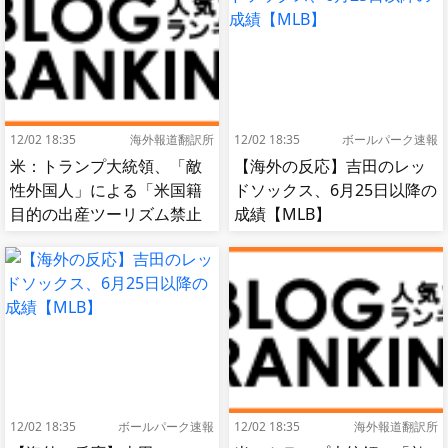
12/02 18:35
海外報道翻訳所
12/02 18:35
ボールパーク速報
米：トランプ大統領、「敵
【海外の反応】吉田のレッ
性外国人」による「米国籍
ドソックス、6月25日以降の
目的の出産ツーリズム禁止
成績【MLB】
令」に署名…寄生侵略防止
へ[海外の反応]
12/02 18:35
ボールパーク速報
12/02 18:35
海外報道翻訳所