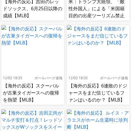
【海外の反応】吉田のレッ
米：トランプ大統領、「敵
ドソックス、6月25日以降の
性外国人」による「米国籍
成績【MLB】
目的の出産ツーリズム禁止
令」に署名…寄生侵略防止
へ[海外の反応]
12/02 18:35
ボールパーク速報
12/02 18:35
ボールパーク速報
【海外の反応】スクーバル
【海外の反応】6連敗のドジ
が古巣タイガースへの復帰
ャースをまだ信じているフ
を熱望【MLB】
ァンはいるのか？【MLB】