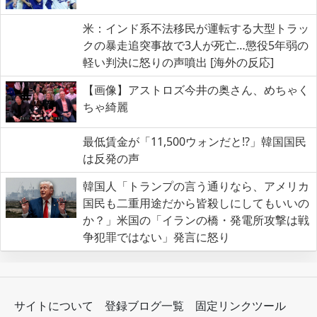
米：インド系不法移民が運転する大型トラッ
クの暴走追突事故で3人が死亡…懲役5年弱の
軽い判決に怒りの声噴出 [海外の反応]
【画像】アストロズ今井の奥さん、めちゃく
ちゃ綺麗
最低賃金が「11,500ウォンだと!?」韓国国民
は反発の声
韓国人「トランプの言う通りなら、アメリカ
国民も二重用途だから皆殺しにしてもいいの
か？」米国の「イランの橋・発電所攻撃は戦
争犯罪ではない」発言に怒り
サイトについて
登録ブログ一覧
固定リンクツール