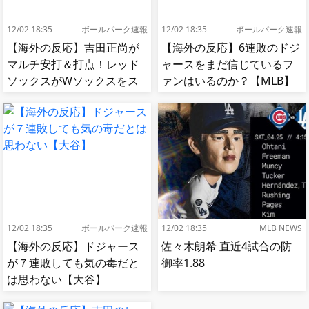
12/02 18:35
ボールパーク速報
12/02 18:35
ボールパーク速報
【海外の反応】吉田正尚が
【海外の反応】6連敗のドジ
マルチ安打＆打点！レッド
ャースをまだ信じているフ
ソックスがWソックスをス
ァンはいるのか？【MLB】
イープして8連勝！【MLB】
12/02 18:35
ボールパーク速報
12/02 18:35
MLB NEWS
【海外の反応】ドジャース
佐々木朗希 直近4試合の防
が７連敗しても気の毒だと
御率1.88
は思わない【大谷】