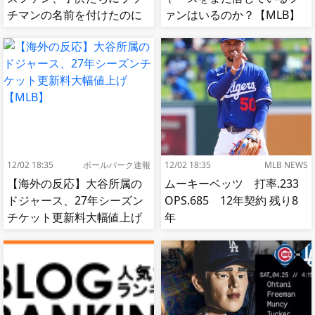
チマンの名前を付けたのに
ァンはいるのか？【MLB】
移籍してしまう【MLB】
12/02 18:35
ボールパーク速報
12/02 18:35
MLB NEWS
【海外の反応】大谷所属の
ムーキーベッツ 打率.233
ドジャース、27年シーズン
OPS.685 12年契約 残り8
チケット更新料大幅値上げ
年
【MLB】