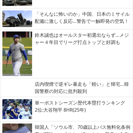
「そんなに怖いのか」中国、日本のミサイル
配備に激しく反応…警告で一触即発の空気！
鈴木誠也はオールスター初選出ならず…メジ
ャー４年目でリーグ打点トップと好調も
店内喫煙で逆ギレ暴走も「軽い」と帰宅…韓
国警察の対応に批判殺到
単一ポストシーズン歴代本塁打ランキング
2位:大谷翔平 8HR(25年)
韓国人「ソウル市、70歳以上バス無料化条例