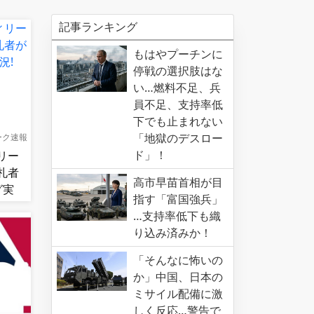
記事ランキング
もはやプーチンに
停戦の選択肢はな
い…燃料不足、兵
員不足、支持率低
下でも止まれない
「地獄のデスロー
ーク速報
ド」！
リー
札者
高市早苗首相が目
グ実
指す「富国強兵」
…支持率低下も織
り込み済みか！
「そんなに怖いの
か」中国、日本の
ミサイル配備に激
しく反応…警告で