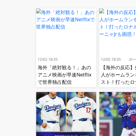
12/02 18:35
12/02 18:35
ボー
海外「絶対観る！」あの
【海外の反応】
アニメ映画が早速Netflix
人がホームラン
で世界独占配信
スト！打ったロ
アクーニャJrも
【MLB】