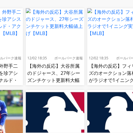
ルパーク速報
12/02 18:35
ボールパーク速報
12/02 18:35
ボールパ
外野手二
【海外の反応】大谷所属
【海外の反応】フィ
を珍アシ
のドジャース、27年シー
ズのオークション落
ナルド・
ズンチケット更新料大幅
がラジオで1イニン
困惑！
値上げ【MLB】
況!【MLB】