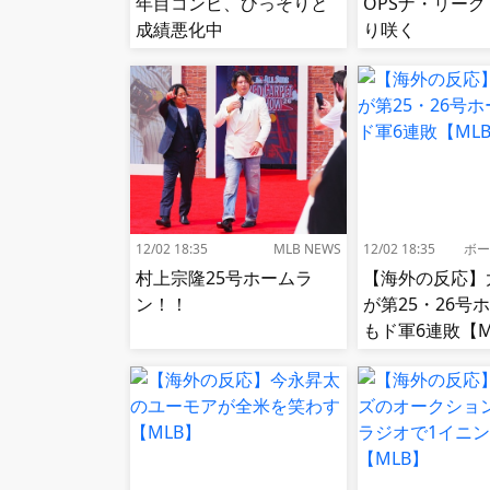
年目コンビ、ひっそりと
OPSナ・リー
成績悪化中
り咲く
12/02 18:35
MLB NEWS
12/02 18:35
ボー
村上宗隆25号ホームラ
【海外の反応】
ン！！
が第25・26号
もド軍6連敗【M