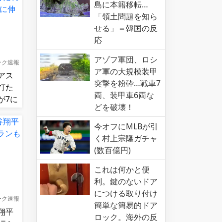
島に本籍移転…
「領土問題を知ら
せる」＝韓国の反
応
アゾフ軍団、ロシ
ーク速報
ア軍の大規模装甲
アス
突撃を粉砕…戦車7
打た
両、装甲車6両な
が7に
どを破壊！
今オフにMLBが引
く村上宗隆ガチャ
(数百億円)
これは何かと便
利。鍵のないドア
につける取り付け
ーク速報
簡単な簡易的ドア
翔平
ロック。海外の反