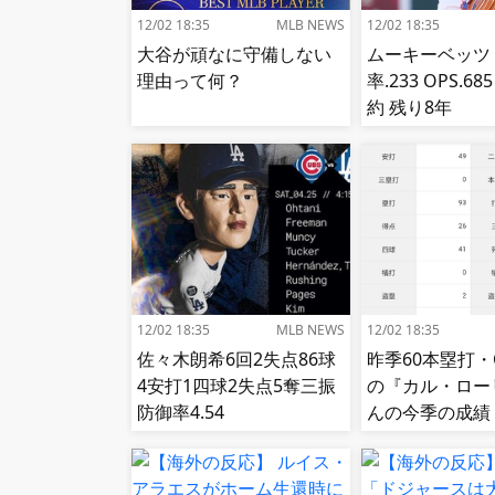
12/02 18:35
MLB NEWS
12/02 18:35
大谷が頑なに守備しない
ムーキーベッツ
理由って何？
率.233 OPS.6
約 残り8年
12/02 18:35
MLB NEWS
12/02 18:35
佐々木朗希6回2失点86球
昨季60本塁打・O
4安打1四球2失点5奪三振
の『カル・ロー
防御率4.54
んの今季の成績