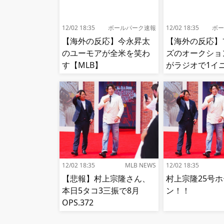
12/02 18:35
ボールパーク速報
12/02 18:35
ボー
【海外の反応】今永昇太
【海外の反応】
のユーモアが全米を笑わ
ズのオークショ
す【MLB】
がラジオで1イ
況!【MLB】
12/02 18:35
MLB NEWS
12/02 18:35
【悲報】村上宗隆さん、
村上宗隆25号
本日5タコ3三振で8月
ン！！
OPS.372