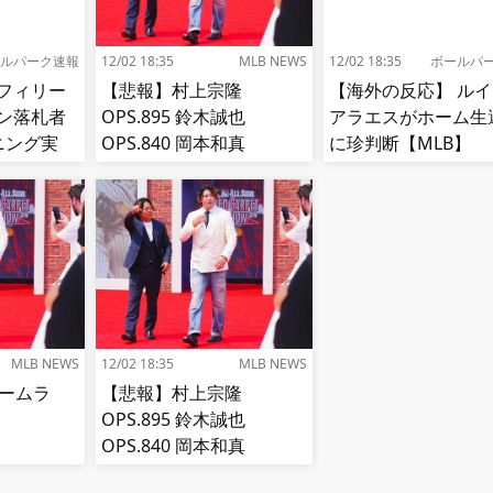
ルパーク速報
12/02 18:35
MLB NEWS
12/02 18:35
ボールパ
フィリー
【悲報】村上宗隆
【海外の反応】 ル
ン落札者
OPS.895 鈴木誠也
アラエスがホーム生
ニング実
OPS.840 岡本和真
に珍判断【MLB】
OPS.742 吉田正尚
OPS.740←これ
MLB NEWS
12/02 18:35
MLB NEWS
ホームラ
【悲報】村上宗隆
OPS.895 鈴木誠也
OPS.840 岡本和真
OPS.742 吉田正尚