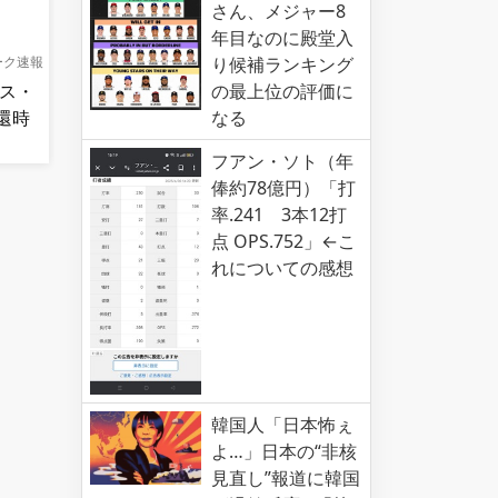
さん、メジャー8
年目なのに殿堂入
ーク速報
り候補ランキング
イス・
の最上位の評価に
還時
なる
フアン・ソト（年
俸約78億円）「打
率.241 3本12打
点 OPS.752」←こ
れについての感想
韓国人「日本怖ぇ
よ…」日本の“非核
見直し”報道に韓国