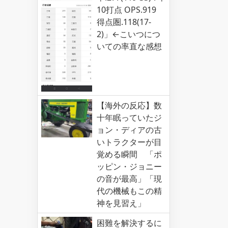
10打点 OPS.919
得点圏.118(17-
2)」←こいつにつ
いての率直な感想
【海外の反応】数
十年眠っていたジ
ョン・ディアの古
いトラクターが目
覚める瞬間 「ポ
ッピン・ジョニー
の音が最高」「現
代の機械もこの精
神を見習え」
困難を解決するに