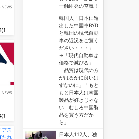
一触即発の空気！
B NEWS
韓国人「日本に進
出した中国車BYD
4(1
と韓国の現代自動
←これ
車の近況をご覧く
ださい・・・」
→「現代自動車は
価格で滅びる」
「品質は現代の方
がはるかに良いは
ずなのに」「もと
もと日本人は韓国
B NEWS
製品が好きじゃな
い むしろ中国製
品を買う方だか
4(1
ら」
←これ
日本人112人、独