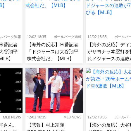
ルパーク速報
12/02 18:35
ボールパーク速報
12/02 18:35
ボールパ
米番記者
【海外の反応】米番記者
【海外の反応】ディ
大谷翔平
「ドジャースは大谷翔平
がサヨナラ本塁打を
MLB】
株式会社だ」【MLB】
れドジャースの連敗
伸びる【MLB】
MLB NEWS
12/02 18:35
MLB NEWS
12/02 18:35
ボールパ
平さん、
【悲報】村上宗隆
【海外の反応】大谷