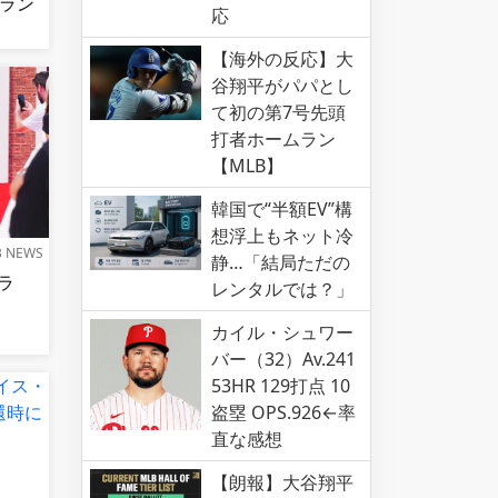
ムラン
応
】
【海外の反応】大
谷翔平がパパとし
て初の第7号先頭
打者ホームラン
【MLB】
韓国で“半額EV”構
想浮上もネット冷
B NEWS
静…「結局ただの
ラ
レンタルでは？」
カイル・シュワー
バー（32）Av.241
53HR 129打点 10
盗塁 OPS.926←率
直な感想
【朗報】大谷翔平