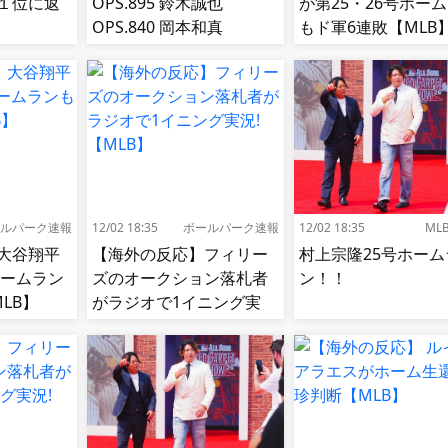
グ１位に返
OPS.895 鈴木誠也
が第25・26号ホー
OPS.840 岡本和真
もド軍6連敗【MLB
OPS.742 吉田正尚
OPS.740←これ
ルパーク速報
12/02 18:35
ボールパーク速報
12/02 18:35
ML
大谷翔平
【海外の反応】フィリー
村上宗隆25号ホーム
ホームラン
ズのオークション落札者
ン！！
LB】
がラジオで1イニング実
況!【MLB】