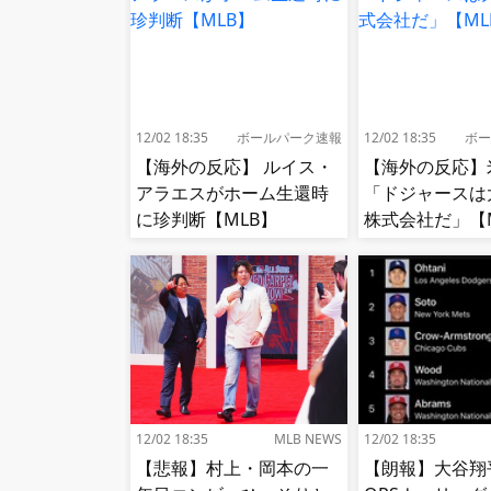
12/02 18:35
ボールパーク速報
12/02 18:35
ボー
【海外の反応】 ルイス・
【海外の反応】
アラエスがホーム生還時
「ドジャースは
に珍判断【MLB】
株式会社だ」【
12/02 18:35
MLB NEWS
12/02 18:35
【悲報】村上・岡本の一
【朗報】大谷翔