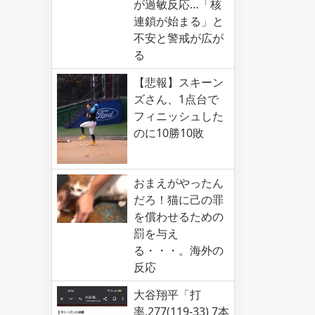
が過敏反応…「核
連鎖が始まる」と
不安と警戒が広が
る
【悲報】スキーン
ズさん、1点台で
フィニッシュした
のに10勝10敗
おまえがやったん
だろ！猫に己の罪
を償わせるための
罰を与え
る・・・。海外の
反応
大谷翔平「打
率.277(119-33) 7本