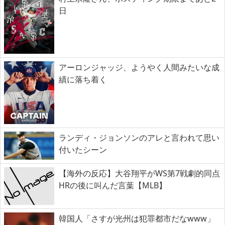
日
アーロンジャッジ、ようやく人間みたいな成
績に落ち着く
ランディ・ジョンソンのアレと言われて思い
付いたシーン
【海外の反応】大谷翔平がWS第7戦劇的同点
HRの後に叫んだ言葉【MLB】
韓国人「さすが光州は犯罪都市だなwww」