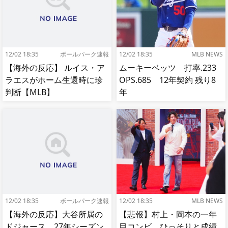
12/02 18:35
ボールパーク速報
12/02 18:35
MLB NEWS
【海外の反応】 ルイス・ア
ムーキーベッツ 打率.233
ラエスがホーム生還時に珍
OPS.685 12年契約 残り8
判断【MLB】
年
12/02 18:35
ボールパーク速報
12/02 18:35
MLB NEWS
【海外の反応】大谷所属の
【悲報】村上・岡本の一年
ドジャース、27年シーズン
目コンビ、ひっそりと成績