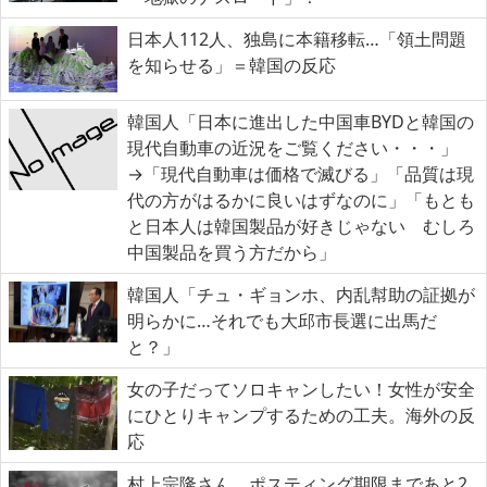
日本人112人、独島に本籍移転…「領土問題
を知らせる」＝韓国の反応
韓国人「日本に進出した中国車BYDと韓国の
現代自動車の近況をご覧ください・・・」
→「現代自動車は価格で滅びる」「品質は現
代の方がはるかに良いはずなのに」「もとも
と日本人は韓国製品が好きじゃない むしろ
中国製品を買う方だから」
韓国人「チュ・ギョンホ、内乱幇助の証拠が
明らかに…それでも大邱市長選に出馬だ
と？」
女の子だってソロキャンしたい！女性が安全
にひとりキャンプするための工夫。海外の反
応
村上宗隆さん、ポスティング期限まであと2