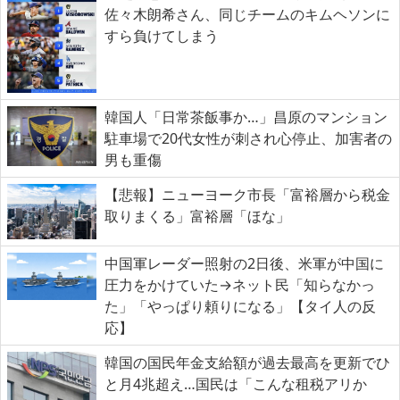
佐々木朗希さん、同じチームのキムヘソンに
すら負けてしまう
韓国人「日常茶飯事か…」昌原のマンション
駐車場で20代女性が刺され心停止、加害者の
男も重傷
【悲報】ニューヨーク市長「富裕層から税金
取りまくる」富裕層「ほな」
中国軍レーダー照射の2日後、米軍が中国に
圧力をかけていた→ネット民「知らなかっ
た」「やっぱり頼りになる」【タイ人の反
応】
韓国の国民年金支給額が過去最高を更新でひ
と月4兆超え…国民は「こんな租税アリか