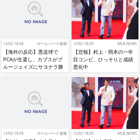
12/02 18:35
ボールパーク速報
12/02 18:35
MLB NEWS
【海外の反応】悪送球で
【悲報】村上・岡本の一年
PCAが生還し、カブスがブ
目コンビ、ひっそりと成績
ルージェイズにサヨナラ勝
悪化中
ち【MLB】
12/02 18:35
ボールパーク速報
12/02 18:35
MLB NEWS