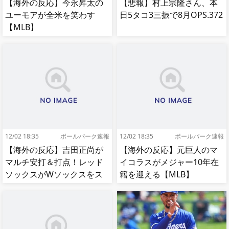
【海外の反応】今永昇太の
【悲報】村上宗隆さん、本
ユーモアが全米を笑わす
日5タコ3三振で8月OPS.372
【MLB】
12/02 18:35
ボールパーク速報
12/02 18:35
ボールパーク速報
【海外の反応】吉田正尚が
【海外の反応】元巨人のマ
マルチ安打＆打点！レッド
イコラスがメジャー10年在
ソックスがWソックスをス
籍を迎える【MLB】
イープして8連勝！【MLB】