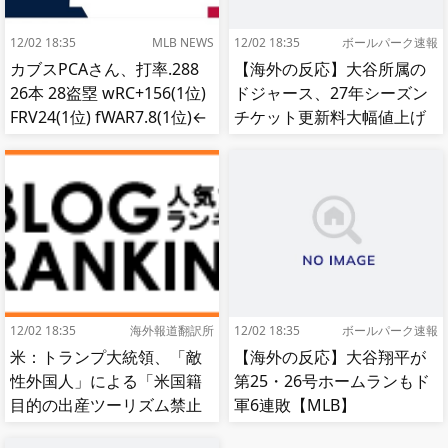
12/02 18:35
MLB NEWS
12/02 18:35
ボールパーク速報
カブスPCAさん、打率.288
【海外の反応】大谷所属の
26本 28盗塁 wRC+156(1位)
ドジャース、27年シーズン
FRV24(1位) fWAR7.8(1位)←
チケット更新料大幅値上げ
これ
【MLB】
12/02 18:35
海外報道翻訳所
12/02 18:35
ボールパーク速報
米：トランプ大統領、「敵
【海外の反応】大谷翔平が
性外国人」による「米国籍
第25・26号ホームランもド
目的の出産ツーリズム禁止
軍6連敗【MLB】
令」に署名…寄生侵略防止