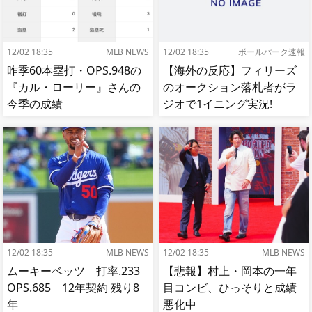
12/02 18:35
MLB NEWS
12/02 18:35
ボールパーク速報
昨季60本塁打・OPS.948の
【海外の反応】フィリーズ
『カル・ローリー』さんの
のオークション落札者がラ
今季の成績
ジオで1イニング実況!
【MLB】
12/02 18:35
MLB NEWS
12/02 18:35
MLB NEWS
ムーキーベッツ 打率.233
【悲報】村上・岡本の一年
OPS.685 12年契約 残り8
目コンビ、ひっそりと成績
年
悪化中