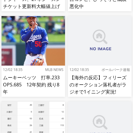
チケット更新料大幅値上げ
悪化中
【MLB】
12/02 18:35
MLB NEWS
12/02 18:35
ボールパーク速報
ムーキーベッツ 打率.233
【海外の反応】フィリーズ
OPS.685 12年契約 残り8
のオークション落札者がラ
年
ジオで1イニング実況!
【MLB】