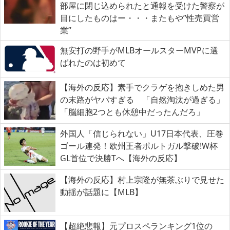
部屋に閉じ込められたと通報を受けた警察が
目にしたものはー・・・またもや”性売買営
業”
無安打の野手がMLBオールスターMVPに選
ばれたのは初めて
【海外の反応】素手でクラゲを抱きしめた男
の末路がヤバすぎる 「自然淘汰が過ぎる」
「脳細胞2つとも休憩中だったんだろ」
外国人「信じられない」U17日本代表、圧巻
ゴール連発！欧州王者ポルトガル撃破!W杯
GL首位で決勝Tへ【海外の反応】
【海外の反応】村上宗隆が無茶ぶりで見せた
動揺が話題に【MLB】
【超絶悲報】元プロスペランキング1位の