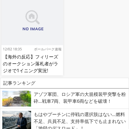
へ[海外の反応]
12/02 18:35
ボールパーク速報
【海外の反応】フィリーズ
のオークション落札者がラ
ジオで1イニング実況!
【MLB】
記事ランキング
アゾフ軍団、ロシア軍の大規模装甲突撃を粉
砕…戦車7両、装甲車6両などを破壊！
もはやプーチンに停戦の選択肢はない…燃料
不足、兵員不足、支持率低下でも止まれない
「地獄のデスロード」！