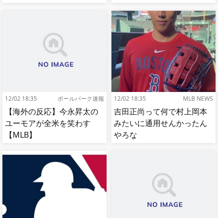
12/02 18:35
ボールパーク速報
12/02 18:35
MLB NEWS
【海外の反応】今永昇太の
吉田正尚って何で村上岡本
ユーモアが全米を笑わす
みたいに通用せんかったん
【MLB】
やろな