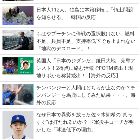
日本人112人、独島に本籍移転…「領土問題
を知らせる」＝韓国の反応
もはやプーチンに停戦の選択肢はない…燃料
不足、兵員不足、支持率低下でも止まれない
「地獄のデスロード」！
英国人「日本のジダンだ」鎌田大地、完璧ア
シスト！2得点に絡む活躍でPOTM選出！現
地サポから称賛続出！【海外の反応】
チンパンジーと人間はどちらが上なのか？チ
ンパンジーを馬鹿にしてみた結果・・・。海
外の反応
なぜ日本で異彩を放った佐々木朗希の“真っ
すぐ”は打たれるのか？ ド軍投手コーチが明
かした「球速低下の理由」