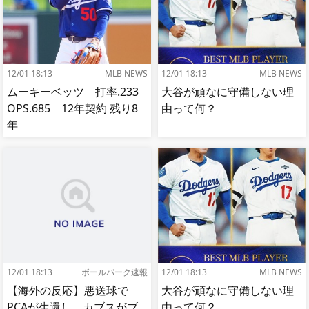
12/01 18:13
MLB NEWS
12/01 18:13
MLB NEWS
ムーキーベッツ 打率.233
大谷が頑なに守備しない理
OPS.685 12年契約 残り8
由って何？
年
12/01 18:13
ボールパーク速報
12/01 18:13
MLB NEWS
【海外の反応】悪送球で
大谷が頑なに守備しない理
PCAが生還し、カブスがブ
由って何？