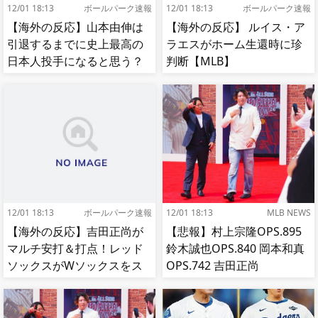
12/01 18:13
ボールパーク速報
12/01 18:13
ボールパーク速報
【海外の反応】山本由伸は
【海外の反応】 ルイス・ア
引退するまでに史上最高の
ラエスがホーム生還時に珍
日本人投手になると思う？
判断【MLB】
【MLB】
12/01 18:13
ボールパーク速報
12/01 18:13
MLB NEWS
【海外の反応】吉田正尚が
【悲報】村上宗隆OPS.895
マルチ安打＆打点！レッド
鈴木誠也OPS.840 岡本和真
ソックスがWソックスをス
OPS.742 吉田正尚
イープして8連勝！【MLB】
OPS.740←これ