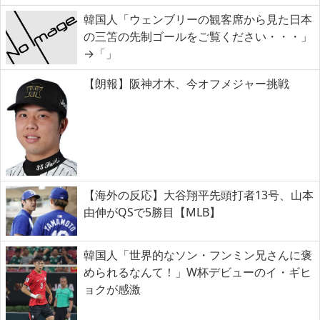
韓国人「ウェンブリーの観客席から見た日本
の三笘の先制ゴールをご覧ください・・・」
→「」
【朗報】阪神才木、今オフメジャー挑戦
【海外の反応】大谷翔平先頭打者13号、山本
由伸がQSで5勝目【MLB】
韓国人「世界的なソン・フンミン兄さんに褒
められるなんて！」W杯デビューのイ・ギヒ
ョクが感激