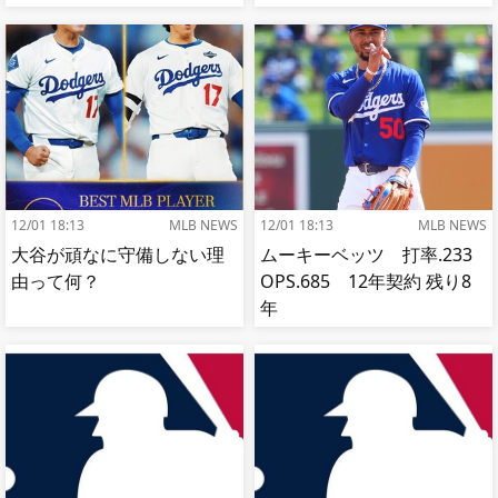
【MLB】
【MLB】
12/01 18:13
MLB NEWS
12/01 18:13
MLB NEWS
大谷が頑なに守備しない理
ムーキーベッツ 打率.233
由って何？
OPS.685 12年契約 残り8
年