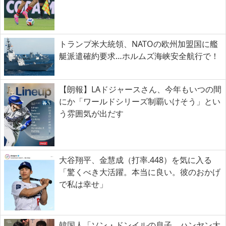
トランプ米大統領、NATOの欧州加盟国に艦
艇派遣確約要求…ホルムズ海峡安全航行で！
【朗報】LAドジャースさん、今年もいつの間
にか「ワールドシリーズ制覇いけそう」とい
う雰囲気が出だす
大谷翔平、金慧成（打率.448）を気に入る
「驚くべき大活躍。本当に良い。彼のおかげ
で私は幸せ」
韓国人「ソン・ドンイルの息子、ハンヤン大