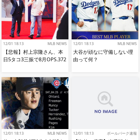
12/01 18:13
MLB NEWS
12/01 18:13
MLB NEWS
【悲報】村上宗隆さん、本
大谷が頑なに守備しない理
日5タコ3三振で8月OPS.372
由って何？
12/01 18:13
MLB NEWS
12/01 18:13
ボールパーク速報