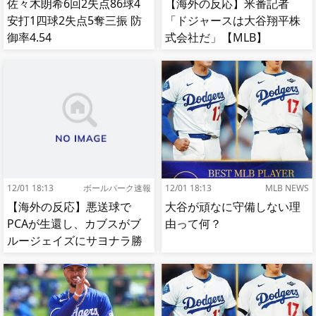
佐々木朗希6回2失点86球4
【海外の反応】米番記者
安打1四球2失点5奪三振 防
「ドジャースは大谷翔平株
御率4.54
式会社だ」【MLB】
12/01 18:13
ボールパーク速報
12/01 18:13
MLB NEWS
【海外の反応】悪送球で
大谷が頑なに守備しない理
PCAが生還し、カブスがブ
由って何？
ルージェイズにサヨナラ勝
ち【MLB】