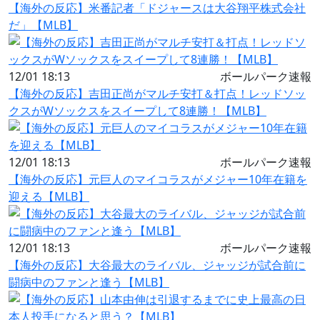
【海外の反応】米番記者「ドジャースは大谷翔平株式会社
だ」【MLB】
12/01 18:13
ボールパーク速報
【海外の反応】吉田正尚がマルチ安打＆打点！レッドソッ
クスがWソックスをスイープして8連勝！【MLB】
12/01 18:13
ボールパーク速報
【海外の反応】元巨人のマイコラスがメジャー10年在籍を
迎える【MLB】
12/01 18:13
ボールパーク速報
【海外の反応】大谷最大のライバル、ジャッジが試合前に
闘病中のファンと逢う【MLB】