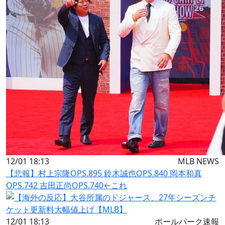
12/01 18:13
MLB NEWS
【悲報】村上宗隆OPS.895 鈴木誠也OPS.840 岡本和真
OPS.742 吉田正尚OPS.740←これ
12/01 18:13
ボールパーク速報