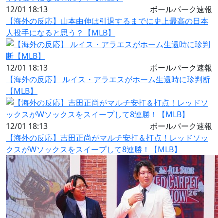
12/01 18:13
ボールパーク速報
【海外の反応】山本由伸は引退するまでに史上最高の日本
人投手になると思う？【MLB】
12/01 18:13
ボールパーク速報
【海外の反応】 ルイス・アラエスがホーム生還時に珍判断
【MLB】
12/01 18:13
ボールパーク速報
【海外の反応】吉田正尚がマルチ安打＆打点！レッドソッ
クスがWソックスをスイープして8連勝！【MLB】