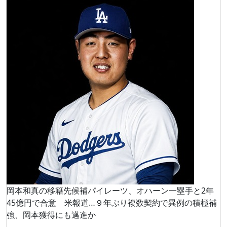
岡本和真の移籍先候補パイレーツ、オハーン一塁手と2年
45億円で合意 米報道…９年ぶり複数契約で異例の積極補
強、岡本獲得にも邁進か