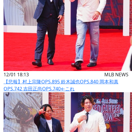
12/01 18:13
MLB NEWS
【悲報】村上宗隆OPS.895 鈴木誠也OPS.840 岡本和真
OPS.742 吉田正尚OPS.740←これ