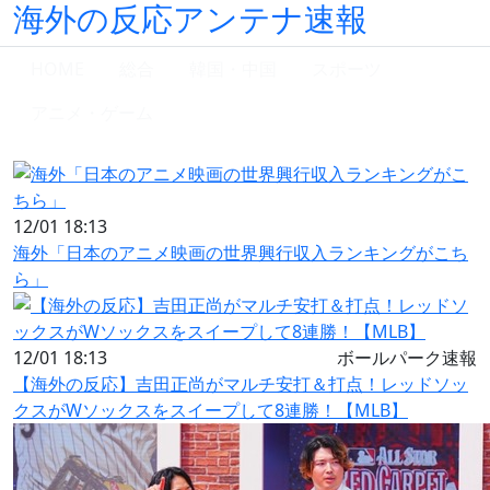
海外の反応アンテナ速報
HOME
総合
韓国・中国
スポーツ
アニメ・ゲーム
12/01 18:13
海外「日本のアニメ映画の世界興行収入ランキングがこち
ら」
12/01 18:13
ボールパーク速報
【海外の反応】吉田正尚がマルチ安打＆打点！レッドソッ
クスがWソックスをスイープして8連勝！【MLB】