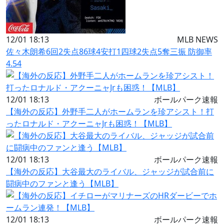
12/01 18:13
MLB NEWS
佐々木朗希6回2失点86球4安打1四球2失点5奪三振 防御率
4.54
12/01 18:13
ボールパーク速報
【海外の反応】外野手二人がホームランを珍アシスト！打
ったロナルド・アクーニャJrも困惑！【MLB】
12/01 18:13
ボールパーク速報
【海外の反応】大谷最大のライバル、ジャッジが試合前に
闘病中のファンと逢う【MLB】
12/01 18:13
ボールパーク速報