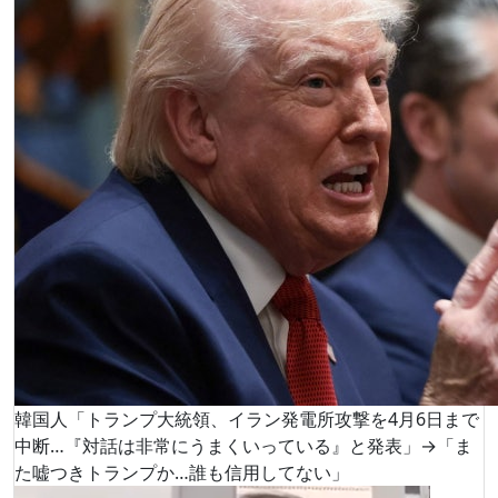
韓国人「トランプ大統領、イラン発電所攻撃を4月6日まで
中断…『対話は非常にうまくいっている』と発表」→「ま
た嘘つきトランプか…誰も信用してない」