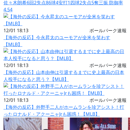
佐々木朗希6回2失点86球4安打1四球2失点5奪三振 防御率
4.54
12/01 18:13
ボールパーク速報
【海外の反応】今永昇太のユーモアが全米を笑わす
【MLB】
12/01 18:13
ボールパーク速報
【海外の反応】山本由伸は引退するまでに史上最高の日本
人投手になると思う？【MLB】
12/01 18:13
ボールパーク速報
【海外の反応】外野手二人がホームランを珍アシスト！打
ったロナルド・アクーニャJrも困惑！【MLB】