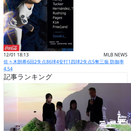
12/01 18:13
MLB NEWS
佐々木朗希6回2失点86球4安打1四球2失点5奪三振 防御率
4.54
記事ランキング