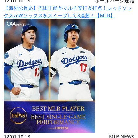
12/01 18:13
ボールパーク速報
【海外の反応】吉田正尚がマルチ安打＆打点！レッドソッ
クスがWソックスをスイープして8連勝！【MLB】
12/01 18:13
MLB NEWS