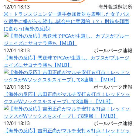
12/01 18:13
海外報道翻訳所
米：トランスジェンダー選手参加反対を表明した女子バス
ケ選手に嫌がらせ続出…試合中に意図的（？）肘鉄を顔面
に食らう[海外の反応]
12/01 18:13
ボールパーク速報
【海外の反応】悪送球でPCAが生還し、カブスがブルージ
ェイズにサヨナラ勝ち【MLB】
12/01 18:13
ボールパーク速報
【海外の反応】吉田正尚がマルチ安打＆打点！レッドソッ
クスがWソックスをスイープして8連勝！【MLB】
12/01 18:13
ボールパーク速報
【海外の反応】吉田正尚がマルチ安打＆打点！レッドソッ