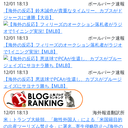
12/01 18:13
ボールパーク速報
【海外の反応】鈴木誠也が貴重なタイムリー、カブスがド
ジャースに連勝【大谷】
12/01 18:13
ボールパーク速報
【海外の反応】フィリーズのオークション落札者がラジオ
で1イニング実況!【MLB】
12/01 18:13
ボールパーク速報
【海外の反応】悪送球でPCAが生還し、カブスがブルージ
ェイズにサヨナラ勝ち【MLB】
12/01 18:13
海外報道翻訳所
米：トランプ大統領、「敵性外国人」による「米国籍目的
の出産ツーリズム禁止令」に署名…寄生侵略防止へ[海外の