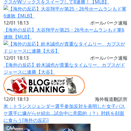
クスがWソックスをスイープして8連勝！【MLB】
12/01 18:13
ボールパーク速報
【海外の反応】大谷翔平が第25・26号ホームランもド軍6
連敗【MLB】
12/01 18:13
ボールパーク速報
【海外の反応】鈴木誠也が貴重なタイムリー、カブスがド
ジャースに連勝【大谷】
12/01 18:13
海外報道翻訳所
米：トランスジェンダー選手参加反対を表明した女子バス
ケ選手に嫌がらせ続出…試合中に意図的（？）肘鉄を顔面
に食らう[海外の反応]