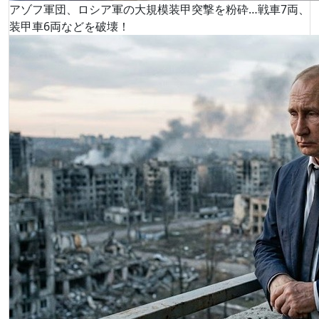
アゾフ軍団、ロシア軍の大規模装甲突撃を粉砕…戦車7両、
装甲車6両などを破壊！