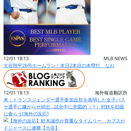
12/01 18:13
MLB NEWS
大谷翔平26号ホームラン！本日2本目の本塁打 なお
12/01 18:13
海外報道翻訳所
米：トランスジェンダー選手参加反対を表明した女子バス
ケ選手に嫌がらせ続出…試合中に意図的（？）肘鉄を顔面
に食らう[海外の反応]