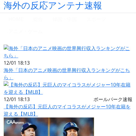
海外の反応アンテナ速報
HOME
総合
韓国・中国
スポーツ
アニメ・ゲーム
12/01 18:13
海外「日本のアニメ映画の世界興行収入ランキングがこち
ら」
12/01 18:13
ボールパーク速報
【海外の反応】元巨人のマイコラスがメジャー10年在籍を
迎える【MLB】