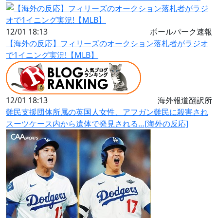
12/01 18:13
ボールパーク速報
【海外の反応】フィリーズのオークション落札者がラジオ
で1イニング実況!【MLB】
12/01 18:13
海外報道翻訳所
難民支援団体所属の英国人女性、アフガン難民に殺害され
スーツケース内から遺体で発見される…[海外の反応]