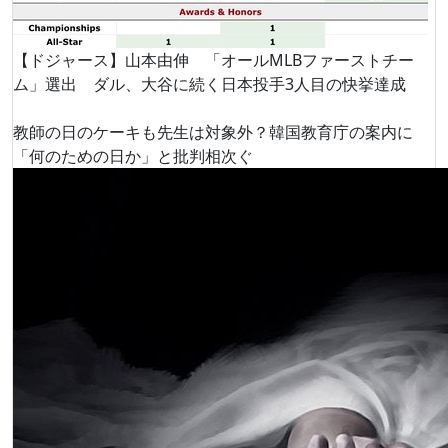
【ドジャース】山本由伸 「オールMLBファーストチー
ム」選出 ダル、大谷に続く日本投手3人目の快挙達成
教師の日のケーキも先生は対象外？韓国教育庁の案内に
「何のための日か」と批判相次ぐ