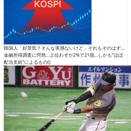
韓国人「好景気？そんな実感ないけど」それもそのはず…
金融所得調査に愕然…上位わずか2%で21億…しかも”ほぼ
配当支給”によるもの()