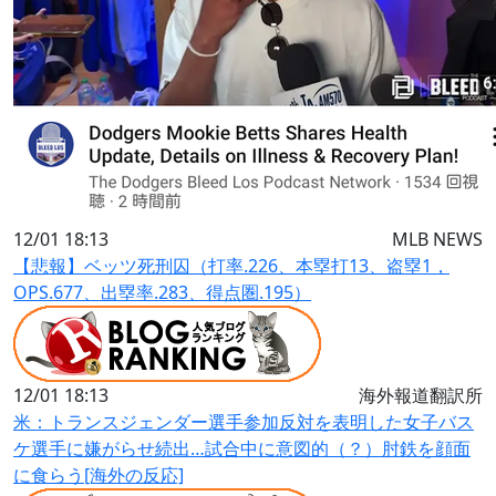
12/01 18:13
MLB NEWS
【悲報】ベッツ死刑囚（打率.226、本塁打13、盗塁1，
OPS.677、出塁率.283、得点圏.195）
12/01 18:13
海外報道翻訳所
米：トランスジェンダー選手参加反対を表明した女子バス
ケ選手に嫌がらせ続出…試合中に意図的（？）肘鉄を顔面
に食らう[海外の反応]