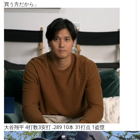
買う方だから」
大谷翔平 4打数3安打 .289 10本 31打点 1盗塁