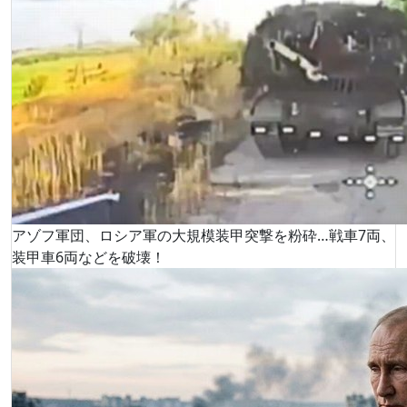
アゾフ軍団、ロシア軍の大規模装甲突撃を粉砕…戦車7両、
装甲車6両などを破壊！