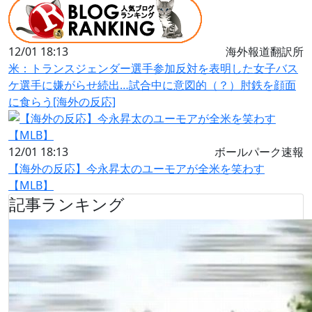
12/01 18:13
海外報道翻訳所
米：トランスジェンダー選手参加反対を表明した女子バス
ケ選手に嫌がらせ続出…試合中に意図的（？）肘鉄を顔面
に食らう[海外の反応]
12/01 18:13
ボールパーク速報
【海外の反応】今永昇太のユーモアが全米を笑わす
【MLB】
記事ランキング