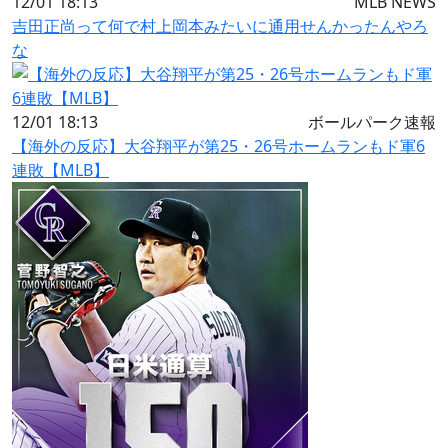
12/01 18:13
MLB NEWS
吉田正尚って何で村上岡本みたいに通用せんかったんやろ
な
12/01 18:13
ボールパーク速報
【海外の反応】大谷翔平が第25・26号ホームランもド軍6
連敗【MLB】