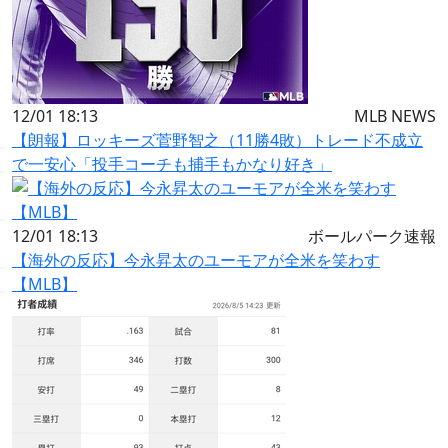
12/01 18:13
MLB NEWS
【朗報】ロッキーズ菅野智之（11勝4敗）トレード不成立
で一安心「投手コーチも捕手もかなり好き」
12/01 18:13
ボールパーク速報
【海外の反応】今永昇太のユーモアが全米を笑わす
【MLB】