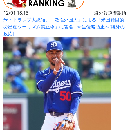
12/01 18:13
海外報道翻訳所
米：トランプ大統領、「敵性外国人」による「米国籍目的
の出産ツーリズム禁止令」に署名…寄生侵略防止へ[海外の
反応]