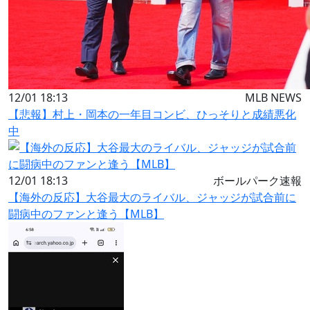
12/01 18:13
MLB NEWS
【悲報】村上・岡本の一年目コンビ、ひっそりと成績悪化
中
12/01 18:13
ボールパーク速報
【海外の反応】大谷最大のライバル、ジャッジが試合前に
闘病中のファンと逢う【MLB】