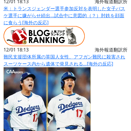
12/01 18:13
海外報道翻訳所
米：トランスジェンダー選手参加反対を表明した女子バス
ケ選手に嫌がらせ続出…試合中に意図的（？）肘鉄を顔面
に食らう[海外の反応]
12/01 18:13
海外報道翻訳所
難民支援団体所属の英国人女性、アフガン難民に殺害され
スーツケース内から遺体で発見される…[海外の反応]