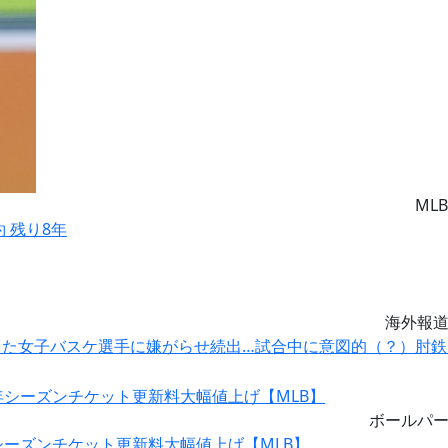
MLB
約 残り8年
海外報
した女子バスケ選手に嫌がらせ続出…試合中に意図的（？）肘鉄
ボールパ
シーズンチケット更新料大幅値上げ【MLB】