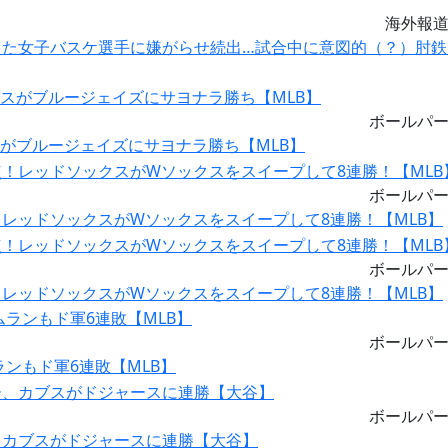
海外報
した女子バスケ選手に嫌がらせ続出…試合中に意図的（？）肘鉄
ボールパ
スがブルージェイズにサヨナラ勝ち【MLB】
ボールパ
レッドソックスがWソックスをスイープして8連勝！【MLB】
ボールパ
レッドソックスがWソックスをスイープして8連勝！【MLB】
ボールパ
ランもド軍6連敗【MLB】
ボールパ
、カブスがドジャースに連勝【大谷】