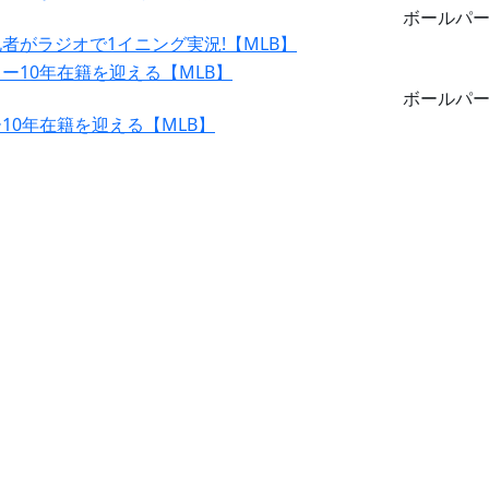
ボールパ
がラジオで1イニング実況!【MLB】
ボールパ
0年在籍を迎える【MLB】