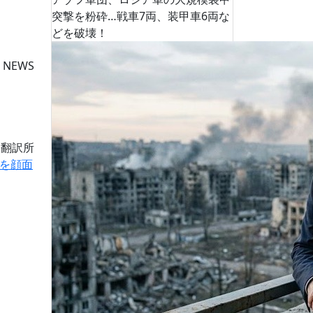
突撃を粉砕…戦車7両、装甲車6両な
どを破壊！
 NEWS
道翻訳所
を顔面