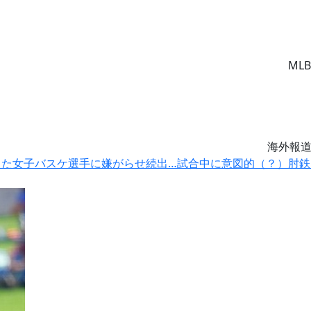
MLB
海外報
した女子バスケ選手に嫌がらせ続出…試合中に意図的（？）肘鉄