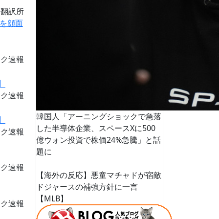
道翻訳所
を顔面
ーク速報
ーク速報
韓国人「アーニングショックで急落
した半導体企業、スペースXに500
ーク速報
億ウォン投資で株価24%急騰」と話
題に
ーク速報
【海外の反応】悪童マチャドが宿敵
ドジャースの補強方針に一言
【MLB】
ーク速報