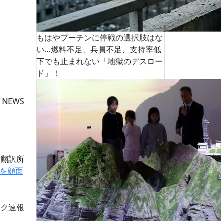
もはやプーチンに停戦の選択肢はな
い…燃料不足、兵員不足、支持率低
下でも止まれない「地獄のデスロー
ド」！
 NEWS
道翻訳所
を顔面
ーク速報