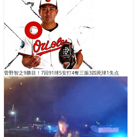
菅野智之9勝目！7回91球5安打4奪三振3四死球1失点