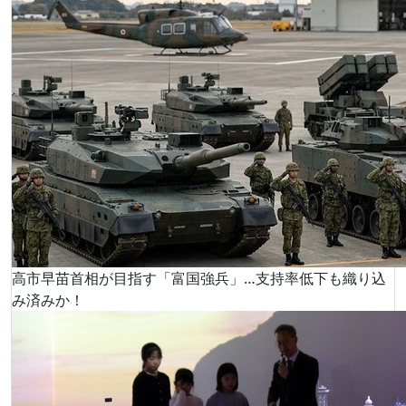
高市早苗首相が目指す「富国強兵」…支持率低下も織り込
み済みか！