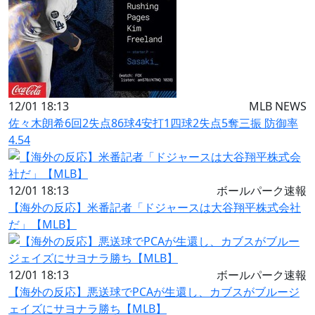
12/01 18:13
MLB NEWS
佐々木朗希6回2失点86球4安打1四球2失点5奪三振 防御率
4.54
12/01 18:13
ボールパーク速報
【海外の反応】米番記者「ドジャースは大谷翔平株式会社
だ」【MLB】
12/01 18:13
ボールパーク速報
【海外の反応】悪送球でPCAが生還し、カブスがブルージ
ェイズにサヨナラ勝ち【MLB】