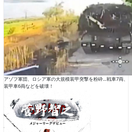
アゾフ軍団、ロシア軍の大規模装甲突撃を粉砕…戦車7両、
装甲車6両などを破壊！