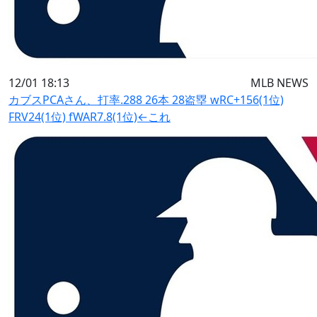
12/01 18:13
MLB NEWS
カブスPCAさん、打率.288 26本 28盗塁 wRC+156(1位)
FRV24(1位) fWAR7.8(1位)←これ