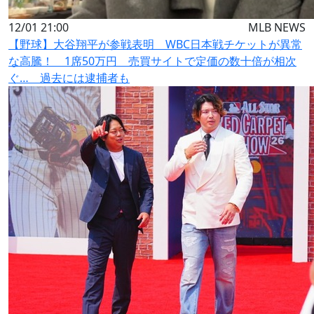
12/01 21:00
MLB NEWS
【野球】大谷翔平が参戦表明 WBC日本戦チケットが異常
な高騰！ 1席50万円 売買サイトで定価の数十倍が相次
ぐ… 過去には逮捕者も