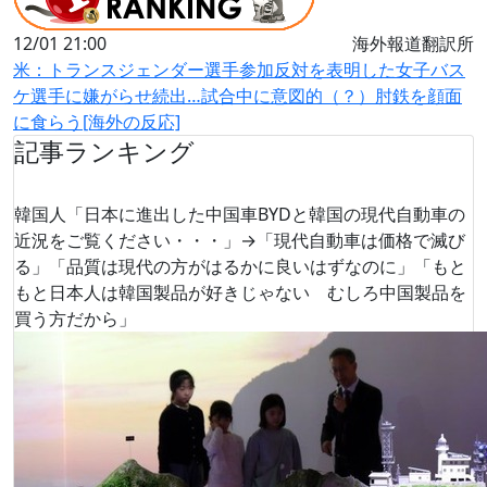
12/01 21:00
海外報道翻訳所
米：トランスジェンダー選手参加反対を表明した女子バス
ケ選手に嫌がらせ続出…試合中に意図的（？）肘鉄を顔面
に食らう[海外の反応]
記事ランキング
韓国人「日本に進出した中国車BYDと韓国の現代自動車の
近況をご覧ください・・・」→「現代自動車は価格で滅び
る」「品質は現代の方がはるかに良いはずなのに」「もと
もと日本人は韓国製品が好きじゃない むしろ中国製品を
買う方だから」