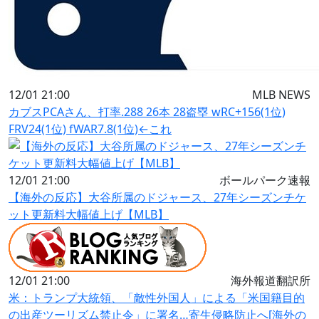
12/01 21:00
MLB NEWS
カブスPCAさん、打率.288 26本 28盗塁 wRC+156(1位)
FRV24(1位) fWAR7.8(1位)←これ
12/01 21:00
ボールパーク速報
【海外の反応】大谷所属のドジャース、27年シーズンチケ
ット更新料大幅値上げ【MLB】
12/01 21:00
海外報道翻訳所
米：トランプ大統領、「敵性外国人」による「米国籍目的
の出産ツーリズム禁止令」に署名…寄生侵略防止へ[海外の