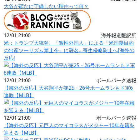
大谷が頑なに守備しない理由って何？
12/01 21:00
海外報道翻訳所
米：トランプ大統領、「敵性外国人」による「米国籍目的
の出産ツーリズム禁止令」に署名…寄生侵略防止へ[海外の
反応]
12/01 21:00
ボールパーク速報
【海外の反応】大谷翔平が第25・26号ホームランもド軍6
連敗【MLB】
12/01 21:00
ボールパーク速報
【海外の反応】元巨人のマイコラスがメジャー10年在籍を
迎える【MLB】