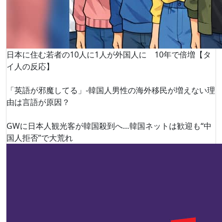
日本に住む若者の10人に1人が外国人に 10年で倍増【タ
イ人の反応】
「英語が邪魔してる」-韓国人男性の海外移民が増えない理
由は言語が原因？
GWに日本人観光客が韓国殺到へ…韓国ネットは歓迎も“中
国人拒否”で大荒れ