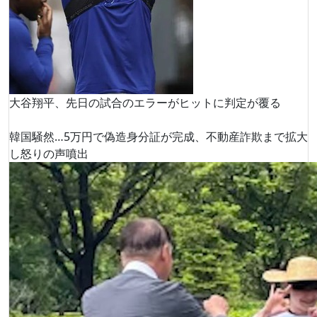
大谷翔平、先日の試合のエラーがヒットに判定が覆る
韓国騒然…5万円で偽造身分証が完成、不動産詐欺まで拡大
し怒りの声噴出