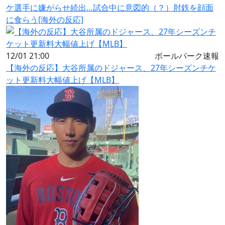
ケ選手に嫌がらせ続出…試合中に意図的（？）肘鉄を顔面
に食らう[海外の反応]
12/01 21:00
ボールパーク速報
【海外の反応】大谷所属のドジャース、27年シーズンチケ
ット更新料大幅値上げ【MLB】