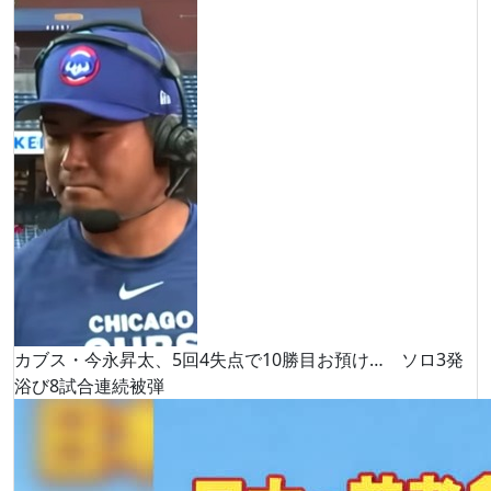
カブス・今永昇太、5回4失点で10勝目お預け… ソロ3発
浴び8試合連続被弾