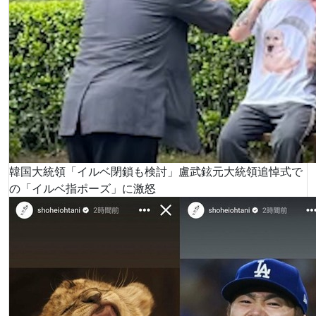
韓国大統領「イルベ閉鎖も検討」盧武鉉元大統領追悼式で
の「イルベ指ポーズ」に激怒