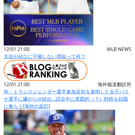
12/01 21:00
MLB NEWS
大谷が頑なに守備しない理由って何？
12/01 21:00
海外報道翻訳所
米：トランスジェンダー選手参加反対を表明した女子バス
ケ選手に嫌がらせ続出…試合中に意図的（？）肘鉄を顔面
に食らう[海外の反応]