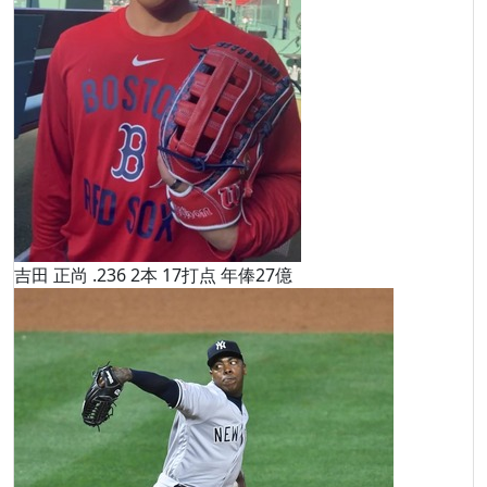
吉田 正尚 .236 2本 17打点 年俸27億