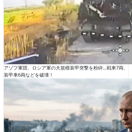
アゾフ軍団、ロシア軍の大規模装甲突撃を粉砕…戦車7両、
装甲車6両などを破壊！