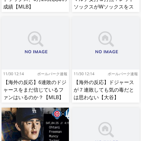
成績【MLB】
ソックスがWソックスをス
イープして8連勝！【MLB】
11/30 12:14
ボールパーク速報
11/30 12:14
ボールパーク速報
【海外の反応】6連敗のドジ
【海外の反応】ドジャース
ャースをまだ信じているフ
が７連敗しても気の毒だと
ァンはいるのか？【MLB】
は思わない【大谷】