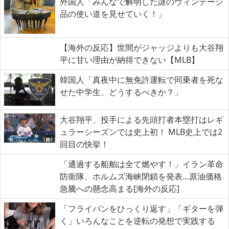
外国人「みんなで解明した謎のヴィンテージ
品の使い道を見せていく！」
【海外の反応】世間がジャッジよりも大谷翔
平に甘い理由が納得できない【MLB】
韓国人「真夜中に無免許運転で同乗者を死な
せた中学生、どうするべきか？」
大谷翔平、投手による先頭打者本塁打はレギ
ュラーシーズンでは史上初！ MLB史上では2
回目の快挙！
「通過する船舶は全て燃やす！」イラン革命
防衛隊、ホルムズ海峡閉鎖を発表…原油価格
急騰への懸念高まる[海外の反応]
「フライパンをひっくり返す」「ギターを弾
く」いろんなことを逆転の発想で実践する