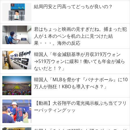
結局円安と円高ってどっちが良いの？
君はちょっと映画の見すぎだね。捕まった犯
人が１本のペンを机の上に見つけた結
果・・・。海外の反応
韓国人「年金減額基準が月収319万ウォン
→519万ウォンに緩和！働いても年金が減ら
ないだと！？」
韓国人「MLBを脅かす『バナナボール』に10
万人が熱狂！KBOも導入すべき？」
【動画】大谷翔平の電光掲示板ぶち当てフリ
ーバッティングッッ