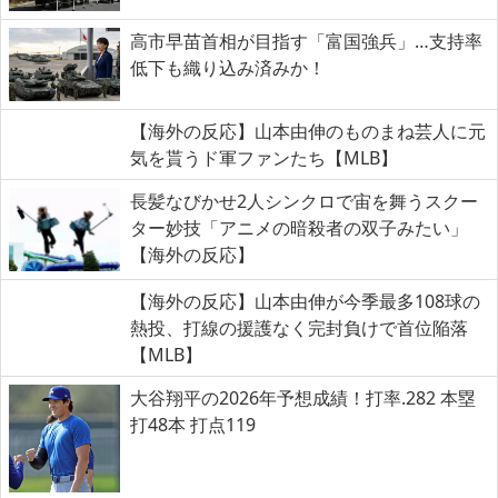
高市早苗首相が目指す「富国強兵」…支持率
低下も織り込み済みか！
【海外の反応】山本由伸のものまね芸人に元
気を貰うド軍ファンたち【MLB】
長髪なびかせ2人シンクロで宙を舞うスクー
ター妙技「アニメの暗殺者の双子みたい」
【海外の反応】
【海外の反応】山本由伸が今季最多108球の
熱投、打線の援護なく完封負けで首位陥落
【MLB】
大谷翔平の2026年予想成績！打率.282 本塁
打48本 打点119