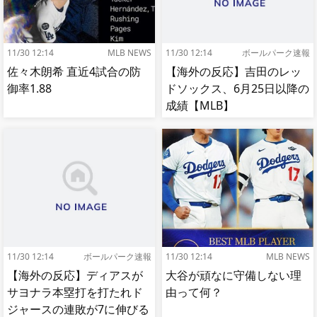
11/30 12:14
MLB NEWS
11/30 12:14
ボールパーク速報
佐々木朗希 直近4試合の防
【海外の反応】吉田のレッ
御率1.88
ドソックス、6月25日以降の
成績【MLB】
11/30 12:14
ボールパーク速報
11/30 12:14
MLB NEWS
【海外の反応】ディアスが
大谷が頑なに守備しない理
サヨナラ本塁打を打たれド
由って何？
ジャースの連敗が7に伸びる