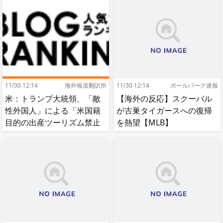
11/30 12:14
海外報道翻訳所
11/30 12:14
ボールパーク速報
米：トランプ大統領、「敵
【海外の反応】スクーバル
性外国人」による「米国籍
が古巣タイガースへの復帰
目的の出産ツーリズム禁止
を熱望【MLB】
令」に署名…寄生侵略防止
へ[海外の反応]