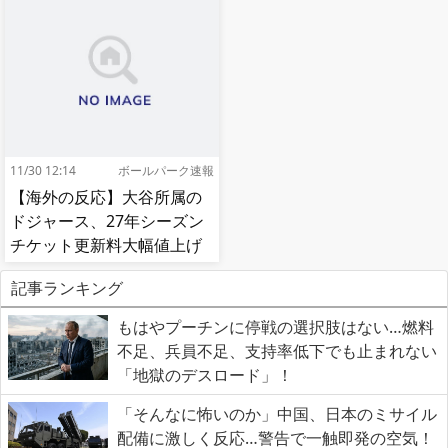
11/30 12:14
ボールパーク速報
【海外の反応】大谷所属の
ドジャース、27年シーズン
チケット更新料大幅値上げ
【MLB】
記事ランキング
もはやプーチンに停戦の選択肢はない…燃料
不足、兵員不足、支持率低下でも止まれない
「地獄のデスロード」！
「そんなに怖いのか」中国、日本のミサイル
配備に激しく反応…警告で一触即発の空気！