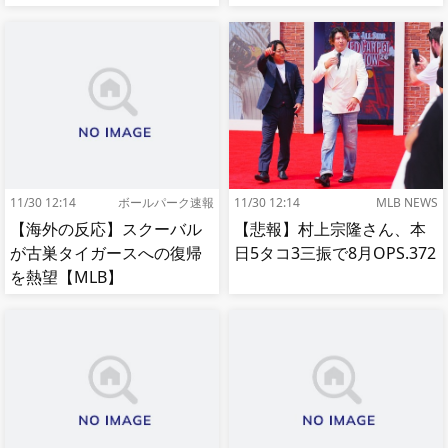
【MLB】
11/30 12:14
ボールパーク速報
11/30 12:14
MLB NEWS
【海外の反応】スクーバル
【悲報】村上宗隆さん、本
が古巣タイガースへの復帰
日5タコ3三振で8月OPS.372
を熱望【MLB】