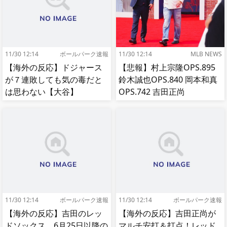
11/30 12:14
ボールパーク速報
11/30 12:14
MLB NEWS
【海外の反応】ドジャース
【悲報】村上宗隆OPS.895
が７連敗しても気の毒だと
鈴木誠也OPS.840 岡本和真
は思わない【大谷】
OPS.742 吉田正尚
OPS.740←これ
11/30 12:14
ボールパーク速報
11/30 12:14
ボールパーク速報
【海外の反応】吉田のレッ
【海外の反応】吉田正尚が
ドソックス、6月25日以降の
マルチ安打＆打点！レッド