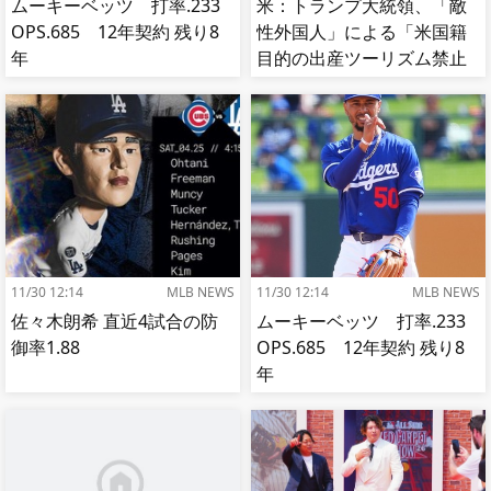
ムーキーベッツ 打率.233
米：トランプ大統領、「敵
OPS.685 12年契約 残り8
性外国人」による「米国籍
年
目的の出産ツーリズム禁止
令」に署名…寄生侵略防止
へ[海外の反応]
11/30 12:14
MLB NEWS
11/30 12:14
MLB NEWS
佐々木朗希 直近4試合の防
ムーキーベッツ 打率.233
御率1.88
OPS.685 12年契約 残り8
年