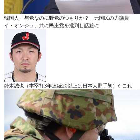
韓国人「与党なのに野党のつもりか？」元国民の力議員
イ・オンジュ、共に民主党を批判し話題に
鈴木誠也（本塁打3年連続20以上は日本人野手初）←これ