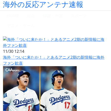
海外の反応アンテナ速報
HOME
総合
韓国・中国
スポーツ
アニメ・ゲーム
11/30 12:14
海外「ついに来たか！」とあるアニメ2期の新情報に海外
ファン歓喜