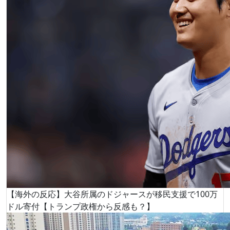
【海外の反応】大谷所属のドジャースが移民支援で100万
ドル寄付【トランプ政権から反感も？】