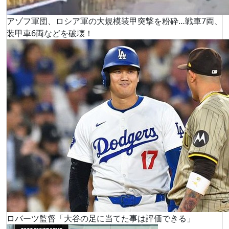
アゾフ軍団、ロシア軍の大規模装甲突撃を粉砕…戦車7両、
装甲車6両などを破壊！
ロバーツ監督「大谷の足に当てた事は評価できる」