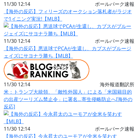
11/30 12:14
ボールパーク速報
【海外の反応】フィリーズのオークション落札者がラジオ
で1イニング実況!【MLB】
11/30 12:14
ボールパーク速報
【海外の反応】悪送球でPCAが生還し、カブスがブルージ
ェイズにサヨナラ勝ち【MLB】
11/30 12:14
海外報道翻訳所
米：トランプ大統領、「敵性外国人」による「米国籍目的
の出産ツーリズム禁止令」に署名…寄生侵略防止へ[海外の
反応]
11/30 12:14
ボールパーク速報
【海外の反応】今永昇太のユーモアが全米を笑わす