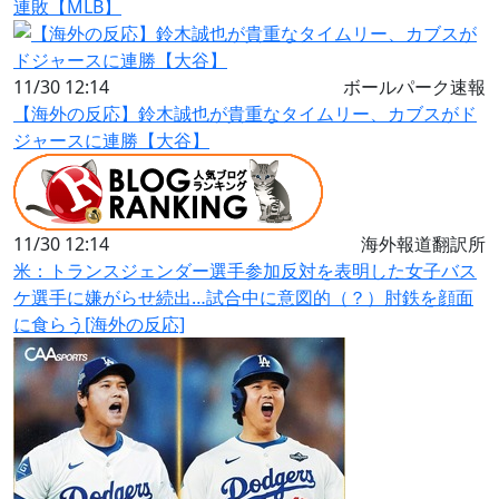
連敗【MLB】
11/30 12:14
ボールパーク速報
【海外の反応】鈴木誠也が貴重なタイムリー、カブスがド
ジャースに連勝【大谷】
11/30 12:14
海外報道翻訳所
米：トランスジェンダー選手参加反対を表明した女子バス
ケ選手に嫌がらせ続出…試合中に意図的（？）肘鉄を顔面
に食らう[海外の反応]