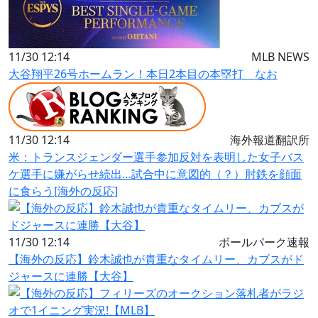
11/30 12:14
MLB NEWS
大谷翔平26号ホームラン！本日2本目の本塁打 なお
11/30 12:14
海外報道翻訳所
米：トランスジェンダー選手参加反対を表明した女子バス
ケ選手に嫌がらせ続出…試合中に意図的（？）肘鉄を顔面
に食らう[海外の反応]
11/30 12:14
ボールパーク速報
【海外の反応】鈴木誠也が貴重なタイムリー、カブスがド
ジャースに連勝【大谷】