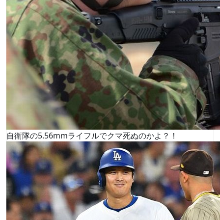
自衛隊の5.56mmライフルでクマ死ぬのかよ？！