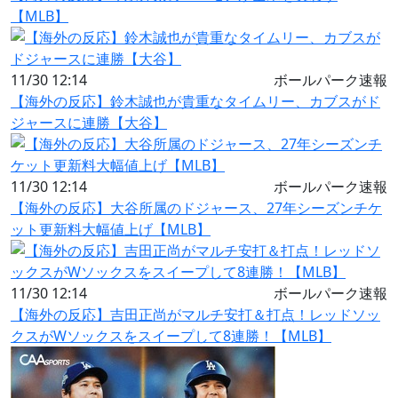
【MLB】
11/30 12:14
ボールパーク速報
【海外の反応】鈴木誠也が貴重なタイムリー、カブスがド
ジャースに連勝【大谷】
11/30 12:14
ボールパーク速報
【海外の反応】大谷所属のドジャース、27年シーズンチケ
ット更新料大幅値上げ【MLB】
11/30 12:14
ボールパーク速報
【海外の反応】吉田正尚がマルチ安打＆打点！レッドソッ
クスがWソックスをスイープして8連勝！【MLB】