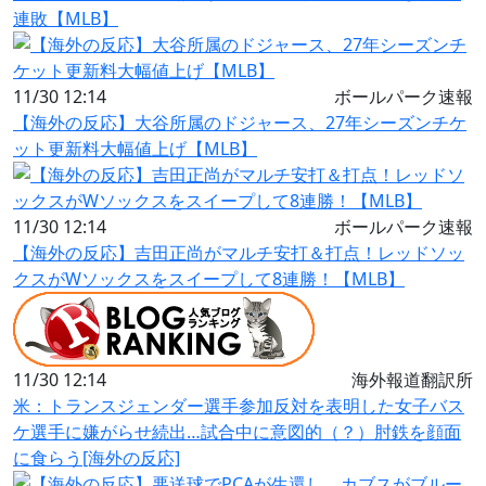
連敗【MLB】
11/30 12:14
ボールパーク速報
【海外の反応】大谷所属のドジャース、27年シーズンチケ
ット更新料大幅値上げ【MLB】
11/30 12:14
ボールパーク速報
【海外の反応】吉田正尚がマルチ安打＆打点！レッドソッ
クスがWソックスをスイープして8連勝！【MLB】
11/30 12:14
海外報道翻訳所
米：トランスジェンダー選手参加反対を表明した女子バス
ケ選手に嫌がらせ続出…試合中に意図的（？）肘鉄を顔面
に食らう[海外の反応]