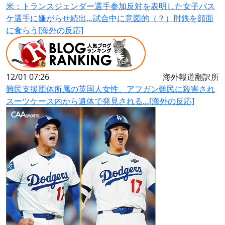
米：トランスジェンダー選手参加反対を表明した女子バス
ケ選手に嫌がらせ続出…試合中に意図的（？）肘鉄を顔面
に食らう[海外の反応]
12/01 07:26
海外報道翻訳所
難民支援団体所属の英国人女性、アフガン難民に殺害され
スーツケース内から遺体で発見される…[海外の反応]