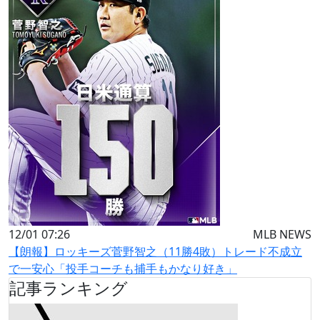
12/01 07:26
MLB NEWS
【朗報】ロッキーズ菅野智之（11勝4敗）トレード不成立
で一安心「投手コーチも捕手もかなり好き」
記事ランキング