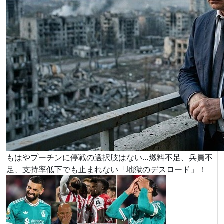
もはやプーチンに停戦の選択肢はない…燃料不足、兵員不
足、支持率低下でも止まれない「地獄のデスロード」！