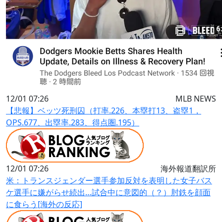
12/01 07:26
MLB NEWS
【悲報】ベッツ死刑囚（打率.226、本塁打13、盗塁1，
OPS.677、出塁率.283、得点圏.195）
12/01 07:26
海外報道翻訳所
米：トランスジェンダー選手参加反対を表明した女子バス
ケ選手に嫌がらせ続出…試合中に意図的（？）肘鉄を顔面
に食らう[海外の反応]