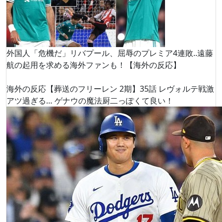
外国人「危機だ」リバプール、屈辱のプレミア4連敗..遠藤
航の起用を求める海外ファンも！【海外の反応】
海外の反応【葬送のフリーレン 2期】35話 レヴォルテ戦激
アツ過ぎる… ゲナウの魔法厨二っぽくて良い！