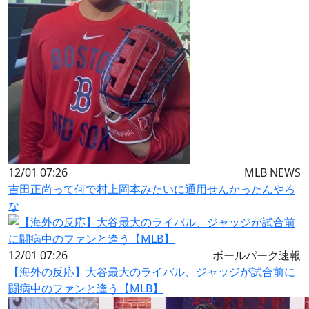
12/01 07:26
MLB NEWS
吉田正尚って何で村上岡本みたいに通用せんかったんやろ
な
12/01 07:26
ボールパーク速報
【海外の反応】大谷最大のライバル、ジャッジが試合前に
闘病中のファンと逢う【MLB】