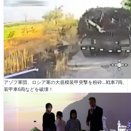
アゾフ軍団、ロシア軍の大規模装甲突撃を粉砕…戦車7両、
装甲車6両などを破壊！