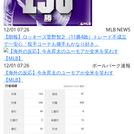
12/01 07:26
MLB NEWS
【朗報】ロッキーズ菅野智之（11勝4敗）トレード不成立
で一安心「投手コーチも捕手もかなり好き」
12/01 07:26
ボールパーク速報
【海外の反応】今永昇太のユーモアが全米を笑わす
【MLB】