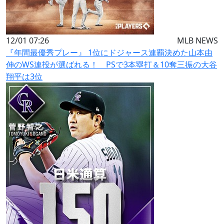
12/01 07:26
MLB NEWS
『年間最優秀プレー』 1位にドジャース連覇決めた山本由
伸のWS連投が選ばれる！ PSで3本塁打＆10奪三振の大谷
翔平は3位