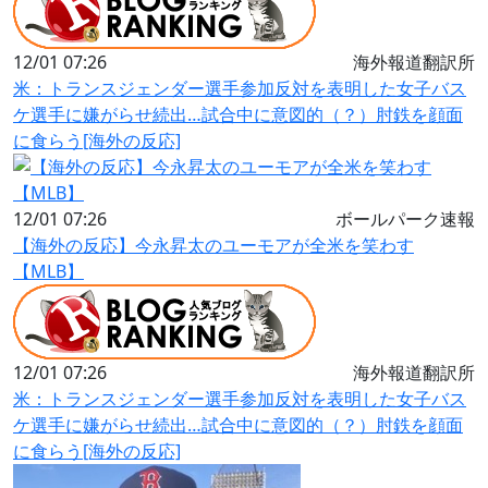
12/01 07:26
海外報道翻訳所
米：トランスジェンダー選手参加反対を表明した女子バス
ケ選手に嫌がらせ続出…試合中に意図的（？）肘鉄を顔面
に食らう[海外の反応]
12/01 07:26
ボールパーク速報
【海外の反応】今永昇太のユーモアが全米を笑わす
【MLB】
12/01 07:26
海外報道翻訳所
米：トランスジェンダー選手参加反対を表明した女子バス
ケ選手に嫌がらせ続出…試合中に意図的（？）肘鉄を顔面
に食らう[海外の反応]