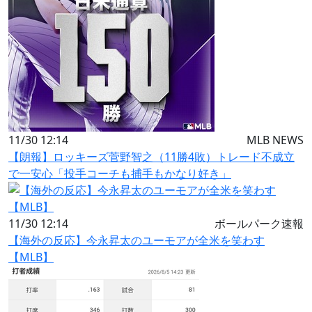
11/30 12:14
MLB NEWS
【朗報】ロッキーズ菅野智之（11勝4敗）トレード不成立
で一安心「投手コーチも捕手もかなり好き」
11/30 12:14
ボールパーク速報
【海外の反応】今永昇太のユーモアが全米を笑わす
【MLB】