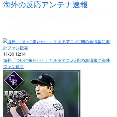
海外の反応アンテナ速報
HOME
総合
韓国・中国
スポーツ
アニメ・ゲーム
11/30 12:14
海外「ついに来たか！」とあるアニメ2期の新情報に海外
ファン歓喜