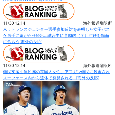
11/30 12:14
海外報道翻訳所
米：トランスジェンダー選手参加反対を表明した女子バス
ケ選手に嫌がらせ続出…試合中に意図的（？）肘鉄を顔面
に食らう[海外の反応]
11/30 12:14
海外報道翻訳所
難民支援団体所属の英国人女性、アフガン難民に殺害され
スーツケース内から遺体で発見される…[海外の反応]