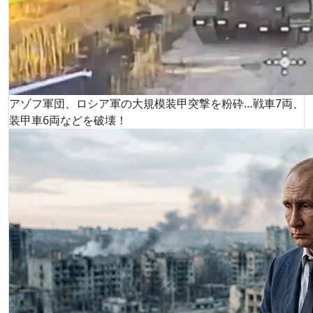
アゾフ軍団、ロシア軍の大規模装甲突撃を粉砕…戦車7両、
装甲車6両などを破壊！