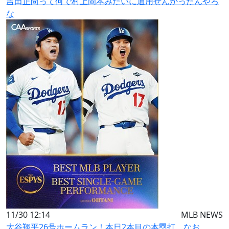
吉田正尚って何で村上岡本みたいに通用せんかったんやろ
な
11/30 12:14
MLB NEWS
大谷翔平26号ホームラン！本日2本目の本塁打 なお