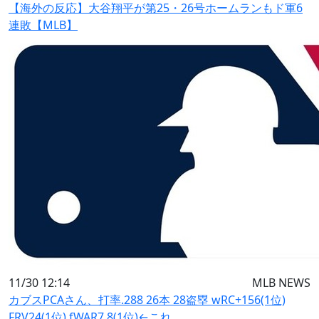
【海外の反応】大谷翔平が第25・26号ホームランもド軍6
連敗【MLB】
11/30 12:14
MLB NEWS
カブスPCAさん、打率.288 26本 28盗塁 wRC+156(1位)
FRV24(1位) fWAR7.8(1位)←これ