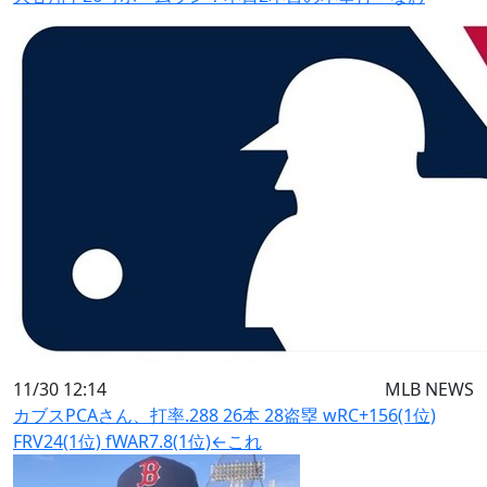
11/30 12:14
MLB NEWS
カブスPCAさん、打率.288 26本 28盗塁 wRC+156(1位)
FRV24(1位) fWAR7.8(1位)←これ