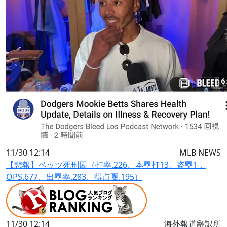
11/30 12:14
MLB NEWS
【悲報】ベッツ死刑囚（打率.226、本塁打13、盗塁1，
OPS.677、出塁率.283、得点圏.195）
11/30 12:14
海外報道翻訳所