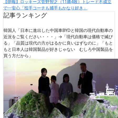
【朗報】ロッキーズ菅野智之（11勝4敗）トレード不成立
で一安心「投手コーチも捕手もかなり好き」
記事ランキング
韓国人「日本に進出した中国車BYDと韓国の現代自動車の
近況をご覧ください・・・」→「現代自動車は価格で滅び
る」「品質は現代の方がはるかに良いはずなのに」「もと
もと日本人は韓国製品が好きじゃない むしろ中国製品を
買う方だから」