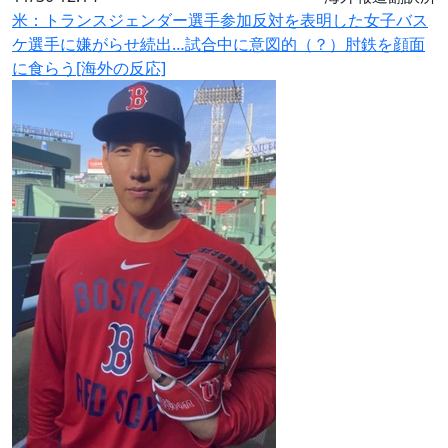
米：トランスジェンダー選手参加反対を表明した女子バス
ケ選手に嫌がらせ続出…試合中に意図的（？）肘鉄を顔面
に食らう[海外の反応]