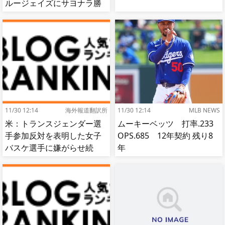
ルージェイズにサヨナラ勝
ち【MLB】
11/30 12:14
海外報道翻訳所
11/30 12:14
MLB NEWS
米：トランスジェンダー選
ムーキーベッツ 打率.233
手参加反対を表明した女子
OPS.685 12年契約 残り8
バスケ選手に嫌がらせ続
年
出…試合中に意図的（？）
肘鉄を顔面に食らう[海外の
反応]