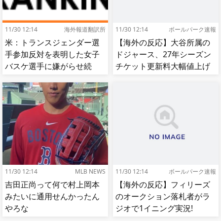
11/30 12:14
海外報道翻訳所
11/30 12:14
ボールパーク速報
米：トランスジェンダー選
【海外の反応】大谷所属の
手参加反対を表明した女子
ドジャース、27年シーズン
バスケ選手に嫌がらせ続
チケット更新料大幅値上げ
出…試合中に意図的（？）
【MLB】
肘鉄を顔面に食らう[海外の
反応]
11/30 12:14
MLB NEWS
11/30 12:14
ボールパーク速報
吉田正尚って何で村上岡本
【海外の反応】フィリーズ
みたいに通用せんかったん
のオークション落札者がラ
やろな
ジオで1イニング実況!
【MLB】