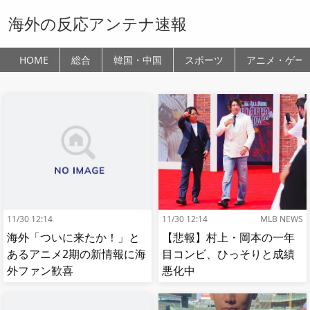
海外の反応アンテナ速報
HOME
総合
韓国・中国
スポーツ
アニメ・ゲー
11/30 12:14
11/30 12:14
MLB NEWS
海外「ついに来たか！」と
【悲報】村上・岡本の一年
あるアニメ2期の新情報に海
目コンビ、ひっそりと成績
外ファン歓喜
悪化中