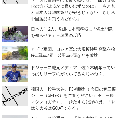
代の方がはるかに良いはずなのに」「もとも
と日本人は韓国製品が好きじゃない むしろ
中国製品を買う方だから」
日本人112人、独島に本籍移転…「領土問題
を知らせる」＝韓国の反応
アゾフ軍団、ロシア軍の大規模装甲突撃を粉
砕…戦車7両、装甲車6両などを破壊！
ドジャース地元メディア「佐々木朗希ってや
っぱリリーフのが向いてるんじゃね？」
韓国人「投手大谷、PS初勝利！今日の奪三振
ショー（6回9K）をご覧ください」→「三振
マシン（ガチ）」「ひたすら記録の男」「や
はり大谷はGOATである」