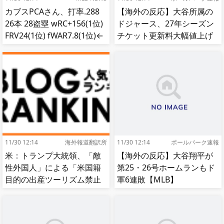
カブスPCAさん、打率.288
【海外の反応】大谷所属の
26本 28盗塁 wRC+156(1位)
ドジャース、27年シーズン
FRV24(1位) fWAR7.8(1位)←
チケット更新料大幅値上げ
これ
【MLB】
11/30 12:14
海外報道翻訳所
11/30 12:14
ボールパーク速報
米：トランプ大統領、「敵
【海外の反応】大谷翔平が
性外国人」による「米国籍
第25・26号ホームランもド
目的の出産ツーリズム禁止
軍6連敗【MLB】
令」に署名…寄生侵略防止
へ[海外の反応]