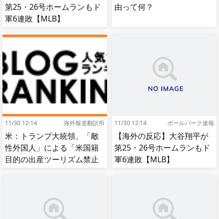
第25・26号ホームランもド
由って何？
軍6連敗【MLB】
11/30 12:14
海外報道翻訳所
11/30 12:14
ボールパーク速報
米：トランプ大統領、「敵
【海外の反応】大谷翔平が
性外国人」による「米国籍
第25・26号ホームランもド
目的の出産ツーリズム禁止
軍6連敗【MLB】
令」に署名…寄生侵略防止
へ[海外の反応]