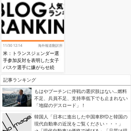
11/30 12:14
海外報道翻訳所
米：トランスジェンダー選
手参加反対を表明した女子
バスケ選手に嫌がらせ続
出…試合中に意図的（？）
記事ランキング
肘鉄を顔面に食らう[海外の
反応]
もはやプーチンに停戦の選択肢はない…燃料
不足、兵員不足、支持率低下でも止まれない
「地獄のデスロード」！
韓国人「日本に進出した中国車BYDと韓国の
現代自動車の近況をご覧ください・・・」
→「現代自動車は価格で滅びる」「品質は現