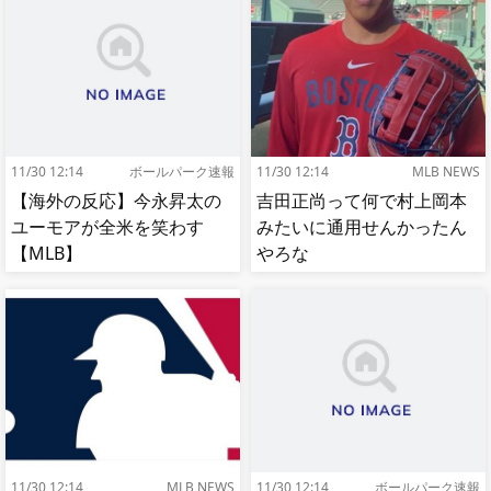
11/30 12:14
ボールパーク速報
11/30 12:14
MLB NEWS
【海外の反応】今永昇太の
吉田正尚って何で村上岡本
ユーモアが全米を笑わす
みたいに通用せんかったん
【MLB】
やろな
11/30 12:14
MLB NEWS
11/30 12:14
ボールパーク速報