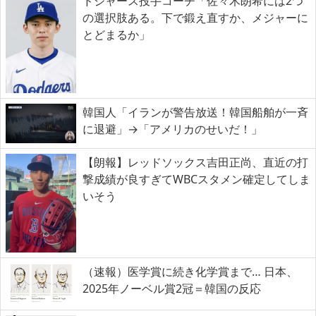
ドジャース投手コーチ「佐々木朗希には2つ
の選択肢ある。下で鍛え直すか、メジャーに
とどまるか」
韓国人「イランが警告放送！韓国船舶が一斉
に退避」→「アメリカのせいだ！」
【朗報】レッドソックス吉田正尚、直近の打
撃成績が良すぎてWBCスタメン確定してしま
いそう
（速報）医学賞に続き化学賞まで… 日本、
2025年ノーベル賞2冠＝韓国の反応