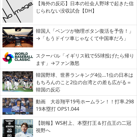
【海外の反応】日本の社会人野球で起きた信
じられない没収試合【DH】
韓国人「ベンツが物理ボタン復活を予告！」
→「もうドイツ車じゃなくて中国車だろ」
スクーバル「イギリス戦で55球投げたら帰り
ます」→ファン激怒
韓国野球、世界ランキング4位…1位の日本は
もちろんのこと2位の台湾との差も広がる＝
韓国の反応
動画 大谷翔平19号ホームラン！！打率.298
19本塁打 OPS1.044
【朗報】WS村上、本塁打王＆打点王の二冠
視野へ