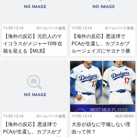
11/30 12:14
ボールパーク速報
11/30 12:14
ボールパーク速報
【海外の反応】元巨人のマ
【海外の反応】悪送球で
イコラスがメジャー10年在
PCAが生還し、カブスがブ
籍を迎える【MLB】
ルージェイズにサヨナラ勝
ち【MLB】
11/30 12:14
ボールパーク速報
11/30 12:14
MLB NEWS
【海外の反応】悪送球で
大谷が頑なに守備しない理
PCAが生還し、カブスがブ
由って何？