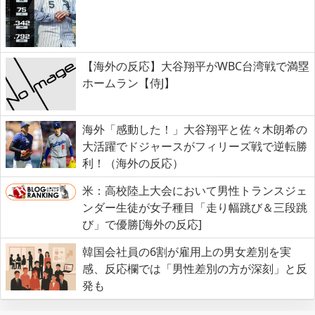
【海外の反応】大谷翔平がWBC台湾戦で満塁
ホームラン【侍J】
海外「感動した！」大谷翔平と佐々木朗希の
大活躍でドジャースがフィリーズ戦で逆転勝
利！（海外の反応）
米：高校陸上大会において男性トランスジェ
ンダー生徒が女子種目「走り幅跳び＆三段跳
び」で優勝[海外の反応]
韓国会社員の6割が雇用上の男女差別を実
感、反応欄では「男性差別の方が深刻」と反
発も