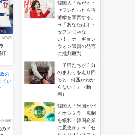
韓国人「私がオ・
セフンだったら再
選挙を宣言する」
→「あなたはオ・
セフンじゃな
B NEWS
い！」ナ・ギョン
ラ
ウォン議員の発言
本塁打
に批判殺到
「子猫たちが自分
のまわりを走り回
ると…何匹かわか
らない！」（動
画）
韓国人「米国がバ
イオシミラー規制
を緩和！韓国企業
ーク速報
に恩恵か」→「セ
敗のド
ルトリオンはスト