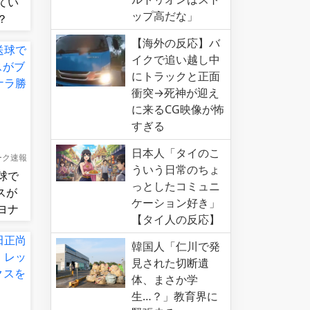
てい
ップ高だな」
？
【海外の反応】バ
イクで追い越し中
にトラックと正面
衝突→死神が迎え
に来るCG映像が怖
すぎる
日本人「タイのこ
ーク速報
ういう日常のちょ
球で
っとしたコミュニ
スが
ケーション好き」
ヨナ
【タイ人の反応】
韓国人「仁川で発
見された切断遺
体、まさか学
生…？」教育界に