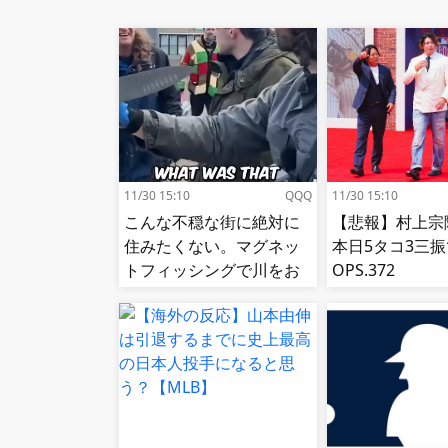
11/30 15:10
QQQ
11/30 15:10
こんな不穏な街に絶対に
【悲報】村上宗
住みたくない。マグネッ
本日5タコ3三振
トフィッシングで川をお
OPS.372
掃除してみたら・・・。
海外の反応