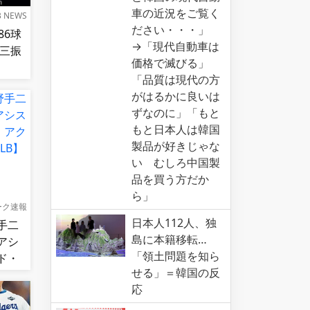
車の近況をご覧く
B NEWS
ださい・・・」
86球
→「現代自動車は
奪三振
価格で滅びる」
「品質は現代の方
がはるかに良いは
ずなのに」「もと
もと日本人は韓国
製品が好きじゃな
い むしろ中国製
品を買う方だか
ら」
ーク速報
日本人112人、独
手二
島に本籍移転…
アシ
「領土問題を知ら
ド・
せる」＝韓国の反
！
応