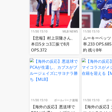
11/30 15:10
MLB NEWS
11/30 15:10
【悲報】村上宗隆さん、
ムーキーベッツ
本日5タコ3三振で8月
率.233 OPS.6
OPS.372
約 残り8年
11/30 15:10
ボールパーク速報
11/30 15:10
ボー
【海外の反応】悪送球で
【海外の反応】