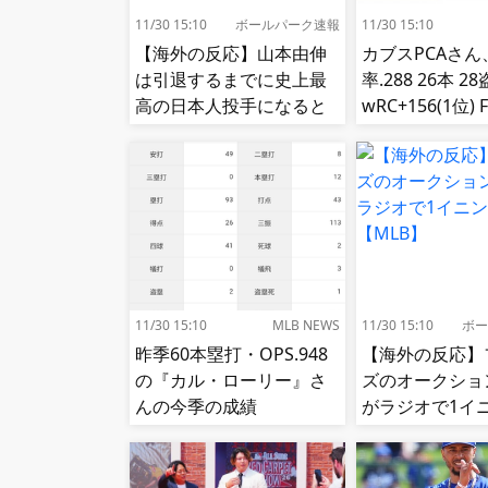
11/30 15:10
ボールパーク速報
11/30 15:10
【海外の反応】山本由伸
カブスPCAさん
は引退するまでに史上最
率.288 26本 2
高の日本人投手になると
wRC+156(1位) F
思う？【MLB】
位) fWAR7.8(
11/30 15:10
MLB NEWS
11/30 15:10
ボー
昨季60本塁打・OPS.948
【海外の反応】
の『カル・ローリー』さ
ズのオークショ
んの今季の成績
がラジオで1イ
況!【MLB】