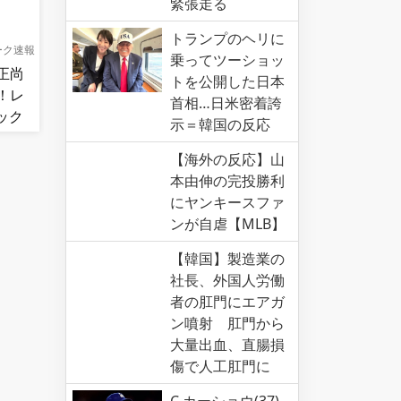
緊張走る
トランプのヘリに
ーク速報
乗ってツーショッ
正尚
トを公開した日本
！レ
首相…日米密着誇
ック
示＝韓国の反応
連勝！
【海外の反応】山
本由伸の完投勝利
にヤンキースファ
ンが自虐【MLB】
【韓国】製造業の
社長、外国人労働
者の肛門にエアガ
ン噴射 肛門から
大量出血、直腸損
傷で人工肛門に