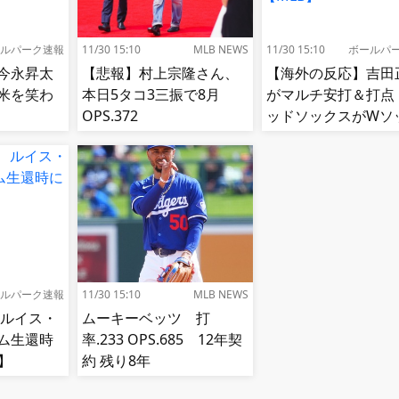
ルパーク速報
11/30 15:10
MLB NEWS
11/30 15:10
ボールパ
今永昇太
【悲報】村上宗隆さん、
【海外の反応】吉田
米を笑わ
本日5タコ3三振で8月
がマルチ安打＆打点
OPS.372
ッドソックスがWソ
スをスイープして8
【MLB】
ルパーク速報
11/30 15:10
MLB NEWS
 ルイス・
ムーキーベッツ 打
ム生還時
率.233 OPS.685 12年契
】
約 残り8年