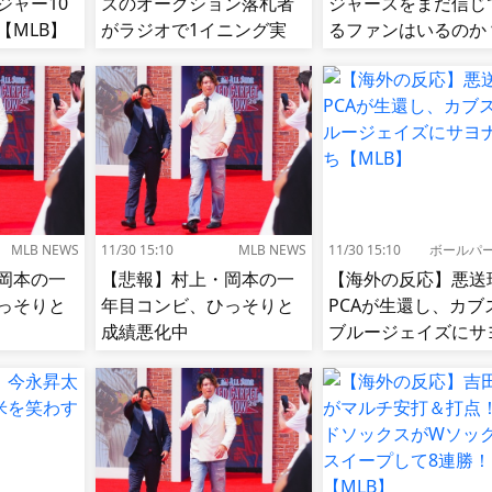
ジャー10
ズのオークション落札者
ジャースをまだ信じ
【MLB】
がラジオで1イニング実
るファンはいるのか
況!【MLB】
【MLB】
MLB NEWS
11/30 15:10
MLB NEWS
11/30 15:10
ボールパ
岡本の一
【悲報】村上・岡本の一
【海外の反応】悪送
っそりと
年目コンビ、ひっそりと
PCAが生還し、カブ
成績悪化中
ブルージェイズにサ
ラ勝ち【MLB】