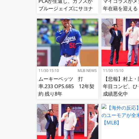
PCAが生還し、カブスが
マイコラスがメ
ブルージェイズにサヨナ
年在籍を迎える
ラ勝ち【MLB】
11/30 15:10
MLB NEWS
11/30 15:10
ムーキーベッツ 打
【悲報】村上・
率.233 OPS.685 12年契
年目コンビ、ひ
約 残り8年
成績悪化中