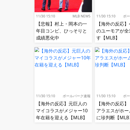
11/30 15:10
MLB NEWS
11/30 15:10
ボー
【悲報】村上・岡本の一
【海外の反応】
年目コンビ、ひっそりと
のユーモアが全
成績悪化中
す【MLB】
11/30 15:10
ボールパーク速報
11/30 15:10
ボー
【海外の反応】元巨人の
【海外の反応】
マイコラスがメジャー10
アラエスがホー
年在籍を迎える【MLB】
に珍判断【MLB