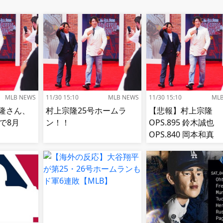
MLB NEWS
11/30 15:10
MLB NEWS
11/30 15:10
ML
隆さん、
村上宗隆25号ホームラ
【悲報】村上宗隆
で8月
ン！！
OPS.895 鈴木誠也
OPS.840 岡本和真
OPS.742 吉田正尚
OPS.740←これ