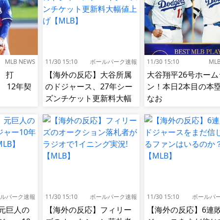
MLB NEWS
11/30 15:10
ボールパーク速報
11/30 15:10
ML
 打
【海外の反応】大谷所属
大谷翔平26号ホーム
85 12年契
のドジャース、27年シー
ン！本日2本目の
ズンチケット更新料大幅
なお
値上げ【MLB】
ルパーク速報
11/30 15:10
ボールパーク速報
11/30 15:10
ボールパ
元巨人の
【海外の反応】フィリー
【海外の反応】6連