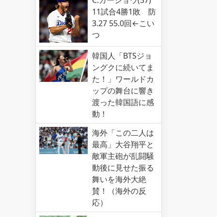
C.カーショウ(37)
11試合4勝1敗 防
3.27 55.0回←こい
つ
韓国人「BTSジョ
ングクに続いてま
た！」ワールドカ
ップの舞台に響き
渡った韓国語に感
動！
海外「この二人は
最高」大谷翔平と
敵軍主砲が乱闘騒
動後に見せた振る
舞いを海外大絶
賛！（海外の反
応）