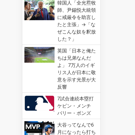
韓国人「全光焄牧
師、尹錫悦大統領
に戒厳令を助言し
たと主張」→「な
ぜこんな奴を釈放
した？」
英国「日本と俺た
ちは兄弟なんだ
よ」 7万人のイギ
リス人が日本に敬
意を示す光景が大
反響
7試合連続本塁打
ケビン・メンチ
バリー・ボンズ
大谷ってなんで6
月になったら打ち