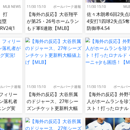
MLB NEWS
11/30 15:10
ボールパーク速報
11/30 15:10
ML
、打
【海外の反応】大谷翔平
佐々木朗希6回2失点
8盗塁
が第25・26号ホームラン
4安打1四球2失点5
RV24(1
もド軍6連敗【MLB】
防御率4.54
1位)←これ
ルパーク速報
11/30 15:10
ボールパーク速報
11/30 15:10
ボールパ
フィリー
【海外の反応】大谷所属
【海外の反応】外野
ン落札者
のドジャース、27年シー
人がホームランを珍
ニング実
ズンチケット更新料大幅
スト！打ったロナル
値上げ【MLB】
アクーニャJrも困惑
【MLB】