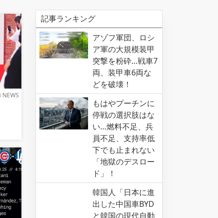
記事ランキング
アゾフ軍団、ロシ
ア軍の大規模装甲
突撃を粉砕…戦車7
両、装甲車6両な
どを破壊！
B NEWS
もはやプーチンに
停戦の選択肢はな
い…燃料不足、兵
員不足、支持率低
下でも止まれない
「地獄のデスロー
ド」！
韓国人「日本に進
出した中国車BYD
と韓国の現代自動