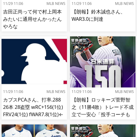
11/29 11:06
MLB NEWS
11/29 11:06
MLB NEWS
吉田正尚って何で村上岡本
【朗報】鈴木誠也さん、
みたいに通用せんかったん
WAR3.0に到達
やろな
11/29 11:06
MLB NEWS
11/29 11:06
MLB NEWS
カブスPCAさん、打率.288
【朗報】ロッキーズ菅野智
26本 28盗塁 wRC+156(1位)
之（11勝4敗）トレード不成
FRV24(1位) fWAR7.8(1位)←
立で一安心「投手コーチも
これ
捕手もかなり好き」