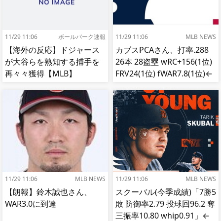
11/29 11:06
ボールパーク速報
11/29 11:06
MLB NEWS
【海外の反応】ドジャース
カブスPCAさん、打率.288
が大谷らを熟知する捕手を
26本 28盗塁 wRC+156(1位)
再々々獲得【MLB】
FRV24(1位) fWAR7.8(1位)←
これ
11/29 11:06
MLB NEWS
11/29 11:06
MLB NEWS
【朗報】鈴木誠也さん、
スクーバル(今季成績)「7勝5
WAR3.0に到達
敗 防御率2.79 投球回96.2 奪
三振率10.80 whip0.91」←