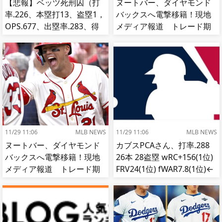
【悲報】ベッツ死刑囚（打
ヌートバー、ダイヤモンド
率.226、本塁打13、盗塁1，
バックスへ電撃移籍！現地
OPS.677、出塁率.283、得
メディア報道 トレード期
点圏.195）
限最終日
11/29 11:06
MLB NEWS
11/29 11:06
MLB NEWS
ヌートバー、ダイヤモンド
カブスPCAさん、打率.288
バックスへ電撃移籍！現地
26本 28盗塁 wRC+156(1位)
メディア報道 トレード期
FRV24(1位) fWAR7.8(1位)←
限最終日
これ