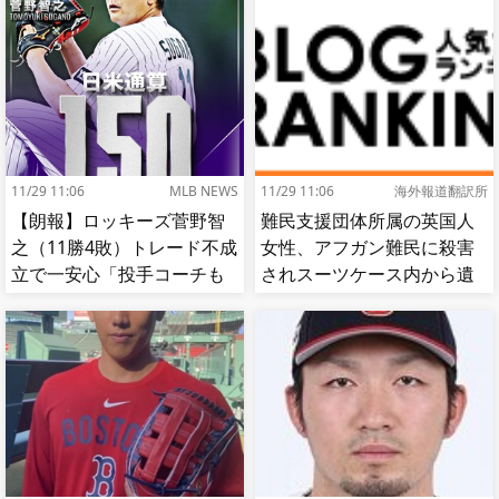
11/29 11:06
MLB NEWS
11/29 11:06
海外報道翻訳所
【朗報】ロッキーズ菅野智
難民支援団体所属の英国人
之（11勝4敗）トレード不成
女性、アフガン難民に殺害
立で一安心「投手コーチも
されスーツケース内から遺
捕手もかなり好き」
体で発見される…[海外の反
応]