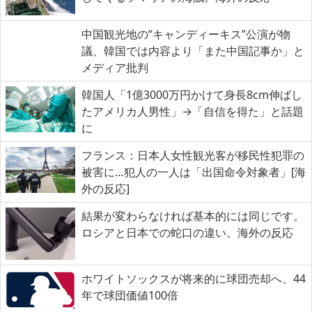
中国観光地の“キャンディーキス”公演が物
議、韓国では内容より「また中国記事か」と
メディア批判
韓国人「1億3000万円かけて身長8cm伸ばし
たアメリカ人男性」→「自信を得た」と話題
に
フランス：日本人女性観光客が移民性犯罪の
被害に…犯人の一人は「出国命令対象者」[海
外の反応]
結果が変わらなければ基本的には同じです。
ロシアと日本での蛇口の違い。海外の反応
ホワイトソックスが将来的に球団売却へ、44
年で球団価値100倍