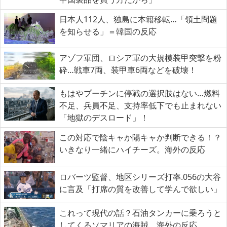
日本人112人、独島に本籍移転…「領土問題
を知らせる」＝韓国の反応
アゾフ軍団、ロシア軍の大規模装甲突撃を粉
砕…戦車7両、装甲車6両などを破壊！
もはやプーチンに停戦の選択肢はない…燃料
不足、兵員不足、支持率低下でも止まれない
「地獄のデスロード」！
この対応で陰キャか陽キャか判断できる！？
いきなり一緒にハイチーズ。海外の反応
ロバーツ監督、地区シリーズ打率.056の大谷
に言及「打席の質を改善して学んで欲しい」
これって現代の話？石油タンカーに乗ろうと
してくるソマリアの海賊。海外の反応