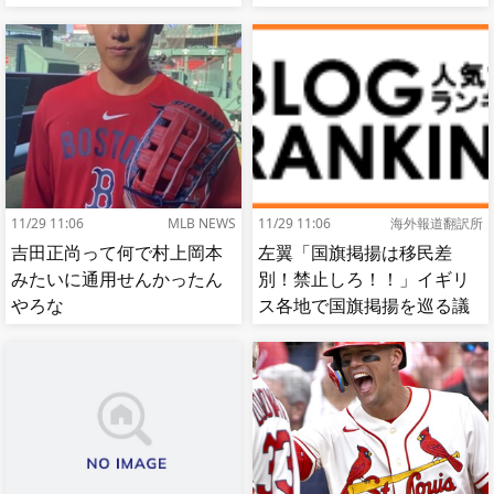
これ
11/29 11:06
MLB NEWS
11/29 11:06
海外報道翻訳所
吉田正尚って何で村上岡本
左翼「国旗掲揚は移民差
みたいに通用せんかったん
別！禁止しろ！！」イギリ
やろな
ス各地で国旗掲揚を巡る議
論が紛糾…対立深まる[海外
の反応]