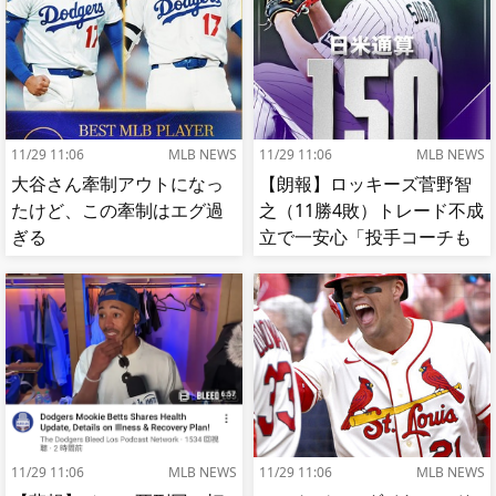
11/29 11:06
MLB NEWS
11/29 11:06
MLB NEWS
大谷さん牽制アウトになっ
【朗報】ロッキーズ菅野智
たけど、この牽制はエグ過
之（11勝4敗）トレード不成
ぎる
立で一安心「投手コーチも
捕手もかなり好き」
11/29 11:06
MLB NEWS
11/29 11:06
MLB NEWS