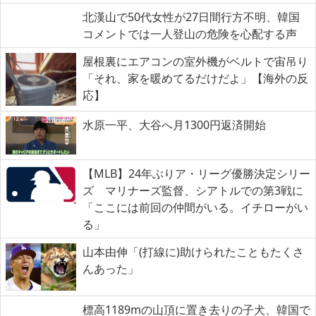
北漢山で50代女性が27日間行方不明、韓国
コメントでは一人登山の危険を心配する声
屋根裏にエアコンの室外機がベルトで宙吊り
「それ、家を暖めてるだけだよ」【海外の反
応】
水原一平、大谷へ月1300円返済開始
【MLB】24年ぶりア・リーグ優勝決定シリー
ズ マリナーズ監督、シアトルでの第3戦に
「ここには前回の仲間がいる。イチローがい
る」
山本由伸「(打線に)助けられたこともたくさ
んあった」
標高1189mの山頂に置き去りの子犬、韓国で