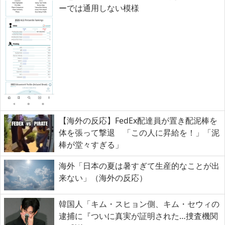
ーでは通用しない模様
【海外の反応】FedEx配達員が置き配泥棒を
体を張って撃退 「この人に昇給を！」「泥
棒が堂々すぎる」
海外「日本の夏は暑すぎて生産的なことが出
来ない」（海外の反応）
韓国人「キム・スヒョン側、キム・セウィの
逮捕に『ついに真実が証明された…捜査機関