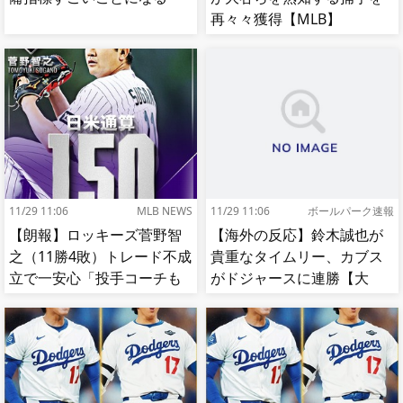
再々々獲得【MLB】
11/29 11:06
MLB NEWS
11/29 11:06
ボールパーク速報
【朗報】ロッキーズ菅野智
【海外の反応】鈴木誠也が
之（11勝4敗）トレード不成
貴重なタイムリー、カブス
立で一安心「投手コーチも
がドジャースに連勝【大
捕手もかなり好き」
谷】