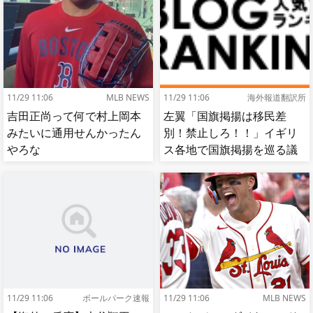
11/29 11:06
MLB NEWS
11/29 11:06
海外報道翻訳所
吉田正尚って何で村上岡本
左翼「国旗掲揚は移民差
みたいに通用せんかったん
別！禁止しろ！！」イギリ
やろな
ス各地で国旗掲揚を巡る議
論が紛糾…対立深まる[海外
の反応]
11/29 11:06
ボールパーク速報
11/29 11:06
MLB NEWS