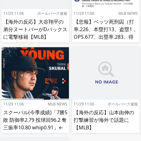
11/29 11:06
ボールパーク速報
11/29 11:06
MLB NEWS
【海外の反応】大谷翔平の
【悲報】ベッツ死刑囚（打
弟分ヌートバーがDバックス
率.226、本塁打13、盗塁1，
に電撃移籍【MLB】
OPS.677、出塁率.283、得
点圏.195）
11/29 11:06
MLB NEWS
11/29 11:06
ボールパーク速報
スクーバル(今季成績)「7勝5
【海外の反応】山本由伸の
敗 防御率2.79 投球回96.2 奪
打撃練習が海外で話題に
三振率10.80 whip0.91」←
【MLB】
これ