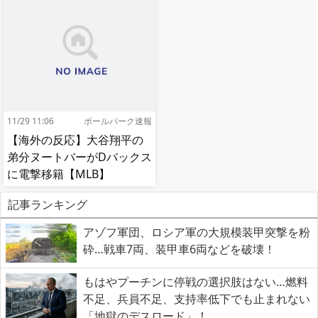
11/29 11:06
ボールパーク速報
【海外の反応】大谷翔平の
弟分ヌートバーがDバックス
に電撃移籍【MLB】
記事ランキング
アゾフ軍団、ロシア軍の大規模装甲突撃を粉
砕…戦車7両、装甲車6両などを破壊！
もはやプーチンに停戦の選択肢はない…燃料
不足、兵員不足、支持率低下でも止まれない
「地獄のデスロード」！