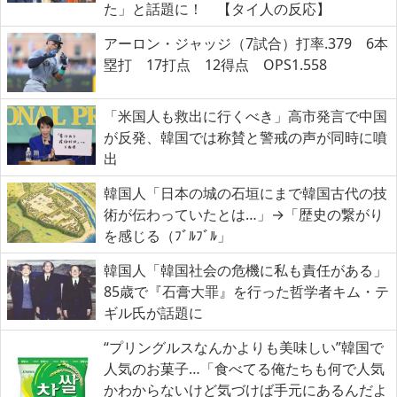
た」と話題に！ 【タイ人の反応】
アーロン・ジャッジ（7試合）打率.379 6本
塁打 17打点 12得点 OPS1.558
「米国人も救出に行くべき」高市発言で中国
が反発、韓国では称賛と警戒の声が同時に噴
出
韓国人「日本の城の石垣にまで韓国古代の技
術が伝わっていたとは…」→「歴史の繋がり
を感じる（ﾌﾞﾙﾌﾞﾙ」
韓国人「韓国社会の危機に私も責任がある」
85歳で『石膏大罪』を行った哲学者キム・テ
ギル氏が話題に
“プリングルスなんかよりも美味しい”韓国で
人気のお菓子…「食べてる俺たちも何で人気
かわからないけど気づけば手元にあるんだよ