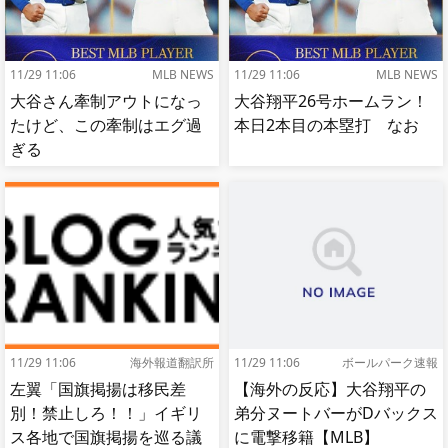
11/29 11:06
MLB NEWS
11/29 11:06
MLB NEWS
大谷さん牽制アウトになっ
大谷翔平26号ホームラン！
たけど、この牽制はエグ過
本日2本目の本塁打 なお
ぎる
11/29 11:06
海外報道翻訳所
11/29 11:06
ボールパーク速報
左翼「国旗掲揚は移民差
【海外の反応】大谷翔平の
別！禁止しろ！！」イギリ
弟分ヌートバーがDバックス
ス各地で国旗掲揚を巡る議
に電撃移籍【MLB】