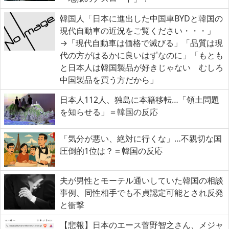
韓国人「日本に進出した中国車BYDと韓国の
現代自動車の近況をご覧ください・・・」
→「現代自動車は価格で滅びる」「品質は現
代の方がはるかに良いはずなのに」「もとも
と日本人は韓国製品が好きじゃない むしろ
中国製品を買う方だから」
日本人112人、独島に本籍移転…「領土問題
を知らせる」＝韓国の反応
「気分が悪い、絶対に行くな」…不親切な国
圧倒的1位は？＝韓国の反応
夫が男性とモーテル通いしていた韓国の相談
事例、同性相手でも不貞認定可能とされ反発
と衝撃
【悲報】日本のエース菅野智之さん、メジャ