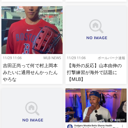
論が紛糾…対立深まる[海外
の反応]
11/29 11:06
MLB NEWS
11/29 11:06
ボールパーク速報
吉田正尚って何で村上岡本
【海外の反応】山本由伸の
みたいに通用せんかったん
打撃練習が海外で話題に
やろな
【MLB】