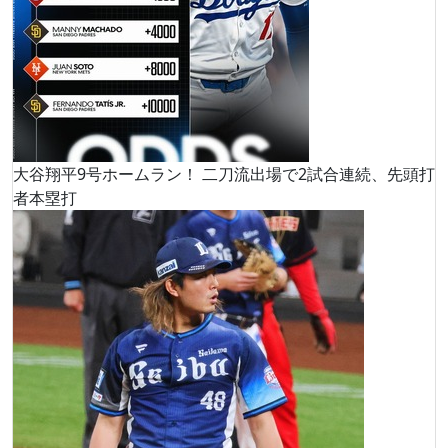
大谷翔平9号ホームラン！ 二刀流出場で2試合連続、先頭打
者本塁打