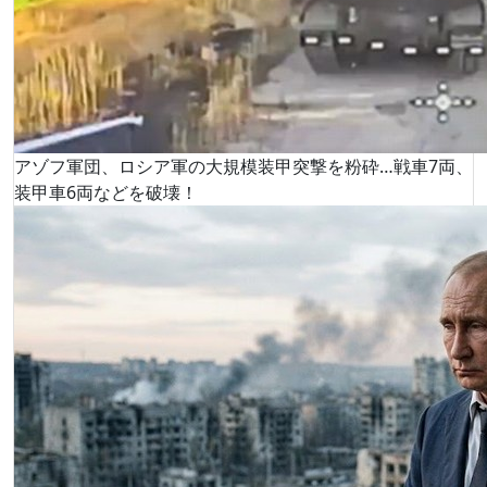
アゾフ軍団、ロシア軍の大規模装甲突撃を粉砕…戦車7両、
装甲車6両などを破壊！