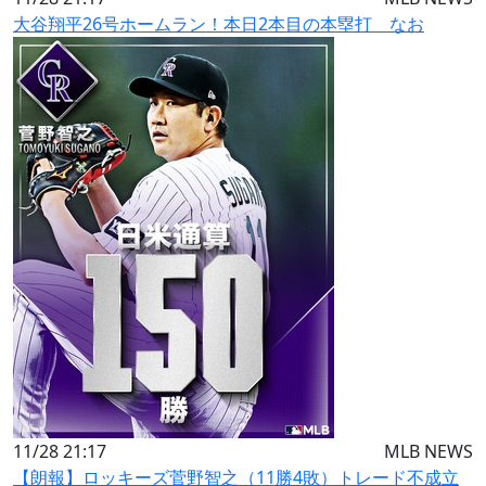
大谷翔平26号ホームラン！本日2本目の本塁打 なお
11/28 21:17
MLB NEWS
【朗報】ロッキーズ菅野智之（11勝4敗）トレード不成立