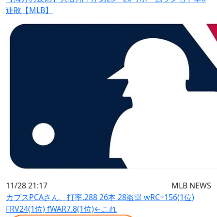
連敗【MLB】
11/28 21:17
MLB NEWS
カブスPCAさん、打率.288 26本 28盗塁 wRC+156(1位)
FRV24(1位) fWAR7.8(1位)←これ