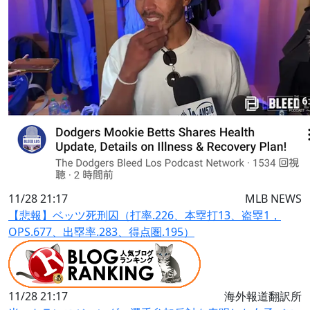
11/28 21:17
MLB NEWS
【悲報】ベッツ死刑囚（打率.226、本塁打13、盗塁1，
OPS.677、出塁率.283、得点圏.195）
11/28 21:17
海外報道翻訳所