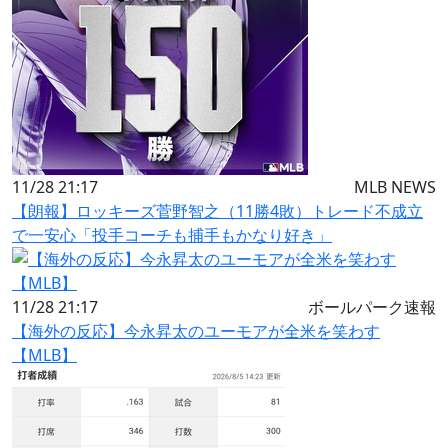
11/28 21:17
MLB NEWS
【朗報】ロッキーズ菅野智之（11勝4敗）トレード不成立
で一安心「投手コーチも捕手もかなり好き」
11/28 21:17
ボールパーク速報
【海外の反応】今永昇太のユーモアが全米を笑わす
【MLB】