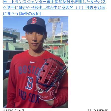
米：トランスジェンダー選手参加反対を表明した女子バス
ケ選手に嫌がらせ続出…試合中に意図的（？）肘鉄を顔面
に食らう[海外の反応]