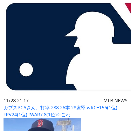
11/28 21:17
MLB NEWS
カブスPCAさん、打率.288 26本 28盗塁 wRC+156(1位)
FRV24(1位) fWAR7.8(1位)←これ