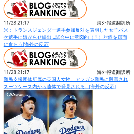
11/28 21:17
海外報道翻訳所
米：トランスジェンダー選手参加反対を表明した女子バス
ケ選手に嫌がらせ続出…試合中に意図的（？）肘鉄を顔面
に食らう[海外の反応]
11/28 21:17
海外報道翻訳所
難民支援団体所属の英国人女性、アフガン難民に殺害され
スーツケース内から遺体で発見される…[海外の反応]