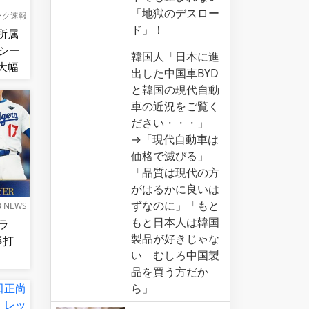
「地獄のデスロー
ーク速報
ド」！
所属
シー
韓国人「日本に進
大幅
出した中国車BYD
と韓国の現代自動
車の近況をご覧く
ださい・・・」
→「現代自動車は
価格で滅びる」
「品質は現代の方
がはるかに良いは
ずなのに」「もと
B NEWS
もと日本人は韓国
ラ
製品が好きじゃな
本塁打
い むしろ中国製
品を買う方だか
ら」