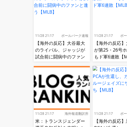
11/28 21:17
ボールパーク速報
11/28 21:17
ボー
【海外の反応】大谷最大
【海外の反応】
のライバル、ジャッジが
が第25・26号
試合前に闘病中のファン
もド軍6連敗【M
と逢う【MLB】
11/28 21:17
海外報道翻訳所
11/28 21:17
ボー
米：トランスジェンダー
【海外の反応】