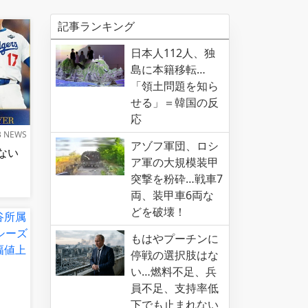
記事ランキング
日本人112人、独
島に本籍移転…
「領土問題を知ら
せる」＝韓国の反
応
B NEWS
アゾフ軍団、ロシ
ない
ア軍の大規模装甲
突撃を粉砕…戦車7
両、装甲車6両な
どを破壊！
もはやプーチンに
停戦の選択肢はな
い…燃料不足、兵
員不足、支持率低
下でも止まれない