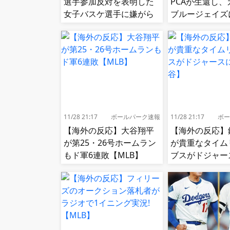
選手参加反対を表明した
PCAが生還し、
女子バスケ選手に嫌がら
ブルージェイズ
せ続出…試合中に意図的
ラ勝ち【MLB】
（？）肘鉄を顔面に食ら
う[海外の反応]
11/28 21:17
ボールパーク速報
11/28 21:17
ボー
【海外の反応】大谷翔平
【海外の反応】
が第25・26号ホームラン
が貴重なタイム
もド軍6連敗【MLB】
ブスがドジャー
【大谷】