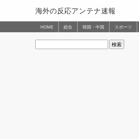
海外の反応アンテナ速報
HOME
総合
韓国・中国
スポーツ
検
索: