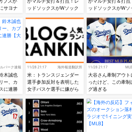
カブスが
がマルチ安打＆打点！レ
がマルチ安打＆打点
にサヨナ
ッドソックスがWソック
ッドソックスがWソ
スをスイープして8連勝！
スをスイープして8
【MLB】
【MLB】
ルパーク速報
11/28 21:17
海外報道翻訳所
11/28 21:17
ML
鈴木誠也
米：トランスジェンダー
大谷さん牽制アウト
リー、カ
選手参加反対を表明した
ったけど、この牽制
スに連勝
女子バスケ選手に嫌がら
グ過ぎる
せ続出…試合中に意図的
（？）肘鉄を顔面に食ら
う[海外の反応]