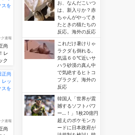
お、なんだこいつ
は、新入りか？赤
ちゃんがやってき
たときの猫たちの
反応。海外の反応
ーク速報
これだけ暑けりゃ
正尚
ラクダも倒れる。
！レ
気温６０℃近いサ
ック
ハラ砂漠の真ん中
連勝！
で気絶するヒトコ
ブラクダ。海外の
反応
韓国人「世界が震
撼するソフトパワ
ー…！」1枚20億円
超えのポケモンカ
ーク速報
ードに日本政府が
正尚
法規制を検討し韓