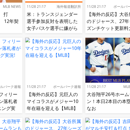
MLB NEWS
11/28 21:17
海外報道翻訳所
11/28 21:17
ボールパ
 打
米：トランスジェンダー
【海外の反応】大谷
85 12年契
選手参加反対を表明した
のドジャース、27年
女子バスケ選手に嫌がら
ズンチケット更新料
せ続出…試合中に意図的
値上げ【MLB】
（？）肘鉄を顔面に食ら
う[海外の反応]
ルパーク速報
11/28 21:17
ボールパーク速報
11/28 21:17
ML
フィリー
【海外の反応】元巨人の
大谷翔平26号ホーム
ン落札者
マイコラスがメジャー10
ン！本日2本目の
ニング実
年在籍を迎える【MLB】
なお