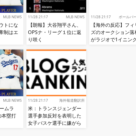
MLB NEWS
11/28 21:17
MLB NEWS
11/28 21:17
ボールパ
ウトにな
【朗報】大谷翔平さん、
【海外の反応】フィ
牽制はエ
OPSナ・リーグ１位に返
ズのオークション落
り咲く
がラジオで1イニン
況!【MLB】
MLB NEWS
11/28 21:17
海外報道翻訳所
ホームラ
米：トランスジェンダー
目の本塁打
選手参加反対を表明した
女子バスケ選手に嫌がら
せ続出…試合中に意図的