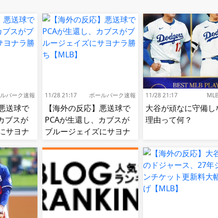
ルパーク速報
11/28 21:17
ボールパーク速報
11/28 21:17
ML
悪送球で
【海外の反応】悪送球で
大谷が頑なに守備し
カブスが
PCAが生還し、カブスが
理由って何？
にサヨナ
ブルージェイズにサヨナ
ラ勝ち【MLB】