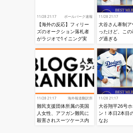
11/28 21:17
ボールパーク速報
11/28 21:17
【海外の反応】フィリー
大谷さん牽制ア
ズのオークション落札者
ったけど、この
がラジオで1イニング実
グ過ぎる
況!【MLB】
11/28 21:17
海外報道翻訳所
11/28 21:17
難民支援団体所属の英国
大谷翔平26号
人女性、アフガン難民に
ン！本日2本
殺害されスーツケース内
なお
から遺体で発見される…