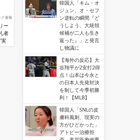
韓国人「キム・オ
ジュン、オ・セフ
ン逆転の瞬間『ど
ーク速報
うしよう、大統領
リー
候補が二人も生き
札者
返った』」と発言
グ実
し物議に
【海外の反応】大
谷翔平が2安打2得
点！山本は今永と
の日本人先発対決
を制して今季初勝
利！【MLB】
韓国人「SNLの皮
膚科風刺、現実の
方がひどかった」
アトピー治療拒
否、美容医療偏重