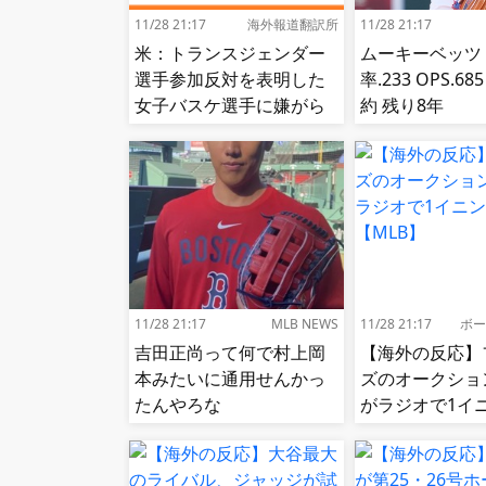
11/28 21:17
海外報道翻訳所
11/28 21:17
米：トランスジェンダー
ムーキーベッツ
選手参加反対を表明した
率.233 OPS.6
女子バスケ選手に嫌がら
約 残り8年
せ続出…試合中に意図的
（？）肘鉄を顔面に食ら
う[海外の反応]
11/28 21:17
MLB NEWS
11/28 21:17
ボー
吉田正尚って何で村上岡
【海外の反応】
本みたいに通用せんかっ
ズのオークショ
たんやろな
がラジオで1イ
況!【MLB】