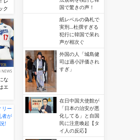
！レ
国で驚きの声！
ック
連勝！
紙レベルの偽札で
実刑…杜撰すぎる
犯行に韓国で呆れ
声が相次ぐ
外国の人「城島健
司は過小評価され
すぎ」
B NEWS
にな
はエ
在日中国大使館が
「日本の治安が悪
化してる」と自国
民に注意喚起【タ
イ人の反応】