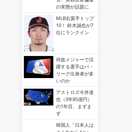
の実態が話題に
MLB右翼手トップ
10！ 鈴木誠也が7
位にランクイン
何故メジャーで活
躍する選手はパ・
リーグ出身者が多
いのか
アストロズ今井達
也（3年85億円）
の1年目、まずま
ず
韓国人「日本人は
よくわからない