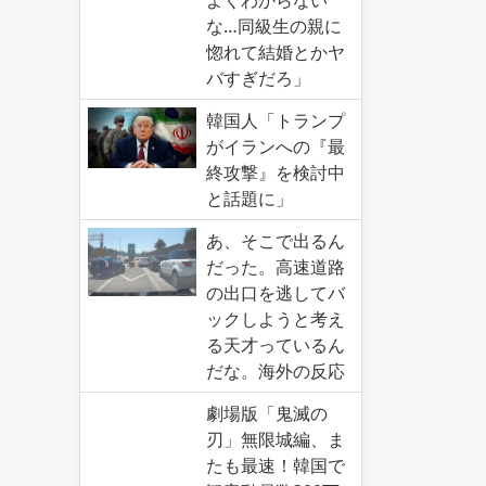
な…同級生の親に
惚れて結婚とかヤ
バすぎだろ」
韓国人「トランプ
がイランへの『最
終攻撃』を検討中
と話題に」
あ、そこで出るん
だった。高速道路
の出口を逃してバ
ックしようと考え
る天才っているん
だな。海外の反応
劇場版「鬼滅の
刃」無限城編、ま
たも最速！韓国で