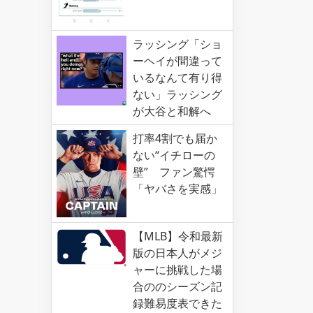
ラッシング「ショ
ーヘイが間違って
いるなんて有り得
ない」ラッシング
が大谷と和解へ
打率4割でも届か
ない“イチローの
壁” ファン驚愕
「ヤバさを実感」
【MLB】令和最新
版の日本人がメジ
ャーに挑戦した場
合ののシーズン記
録難易度表できた