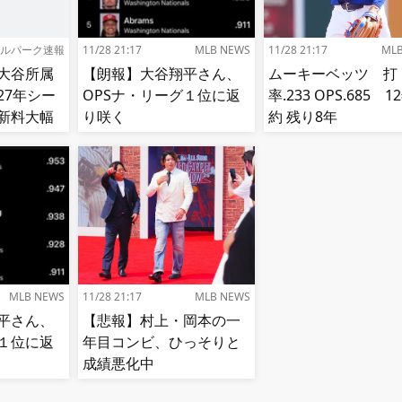
ルパーク速報
11/28 21:17
MLB NEWS
11/28 21:17
ML
大谷所属
【朗報】大谷翔平さん、
ムーキーベッツ 打
27年シー
OPSナ・リーグ１位に返
率.233 OPS.685 
新料大幅
り咲く
約 残り8年
MLB NEWS
11/28 21:17
MLB NEWS
平さん、
【悲報】村上・岡本の一
グ１位に返
年目コンビ、ひっそりと
成績悪化中