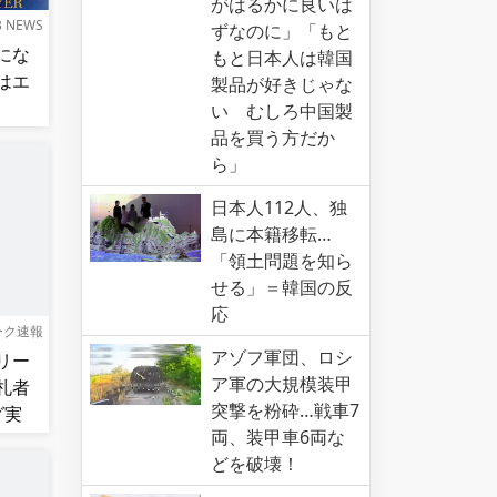
がはるかに良いは
B NEWS
ずなのに」「もと
にな
もと日本人は韓国
はエ
製品が好きじゃな
い むしろ中国製
品を買う方だか
ら」
日本人112人、独
島に本籍移転…
「領土問題を知ら
せる」＝韓国の反
応
ーク速報
アゾフ軍団、ロシ
リー
ア軍の大規模装甲
札者
突撃を粉砕…戦車7
グ実
両、装甲車6両な
どを破壊！