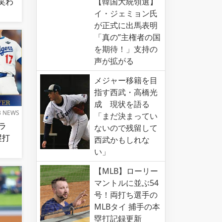
笑わ
【韓国大統領選】
イ・ジェミョン氏
が正式に出馬表明
「真の”主権者の国
を期待！」支持の
声が拡がる
メジャー移籍を目
指す西武・高橋光
成 現状を語る
B NEWS
「まだ決まってい
ラ
ないので残留して
本塁打
西武かもしれな
い」
【MLB】ローリー
マントルに並ぶ54
号！両打ち選手の
MLBタイ 捕手の本
塁打記録更新