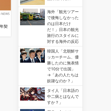
海外「観光ツアー
B NEWS
で後悔しなかった
のは日本だけ
12年契
だ！」日本の観光
旅行のスタイルに
対する海外の反応
韓国人「北朝鮮サ
ッカーチーム、優
勝したのに無表情
で10分で出国」
→「あの人たちは
奴隷なのか？」
タイ人「日本語の
中二病とはなんで
すか？」