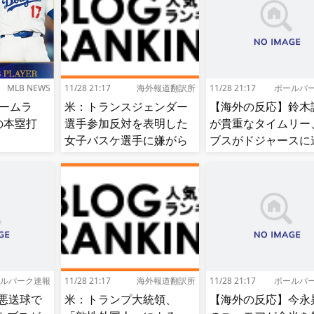
MLB NEWS
11/28 21:17
海外報道翻訳所
11/28 21:17
ボールパ
ホームラ
米：トランスジェンダー
【海外の反応】鈴木
目の本塁打
選手参加反対を表明した
が貴重なタイムリー
女子バスケ選手に嫌がら
ブスがドジャースに
せ続出…試合中に意図的
【大谷】
（？）肘鉄を顔面に食ら
う[海外の反応]
ルパーク速報
11/28 21:17
海外報道翻訳所
11/28 21:17
ボールパ
悪送球で
米：トランプ大統領、
【海外の反応】今永