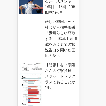
石井一久メジャー
1年目 154回106
四球4死球
厳しい韓国ネット
社会から拍手喝采
「素晴らしい尊敬
する!!」麻薬中毒撲
滅を訴える父の状
況告白を聞いた国
民の反応
【朗報】村上宗隆
さんの打撃指標、
メジャートップク
ラスであることが
判明