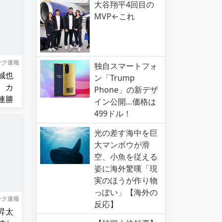
大谷翔平4回目の
MVP←これ
ーク速報
独自スマートフォ
誠也
ン「Trump
、カ
Phone」の新デザ
連勝
イン公開…価格は
499ドル！
光の差す海中を巨
大マンボウが滑
空、小魚を従える
姿に海外驚嘆「現
実のほうが作り物
っぽい」【海外の
ーク速報
反応】
昇太