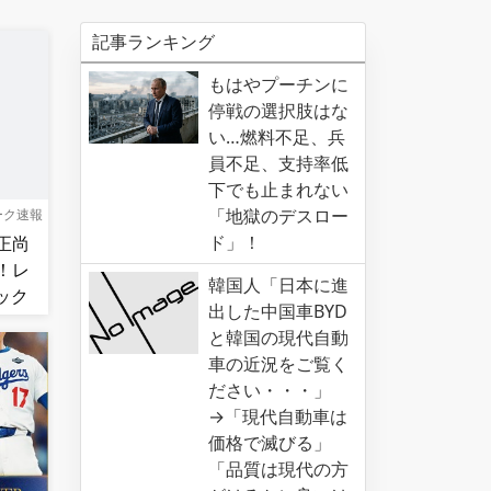
記事ランキング
もはやプーチンに
停戦の選択肢はな
い…燃料不足、兵
員不足、支持率低
下でも止まれない
「地獄のデスロー
ーク速報
ド」！
正尚
！レ
韓国人「日本に進
ック
出した中国車BYD
連勝！
と韓国の現代自動
車の近況をご覧く
ださい・・・」
→「現代自動車は
価格で滅びる」
「品質は現代の方