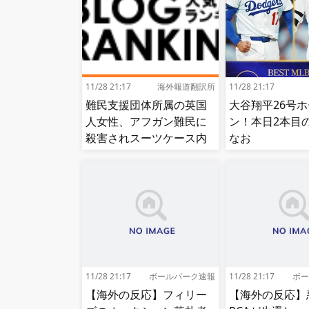
11/28 21:17
海外報道翻訳所
11/28 21:17
難民支援団体所属の英国
大谷翔平26号
人女性、アフガン難民に
ン！本日2本
殺害されスーツケース内
なお
から遺体で発見される…
[海外の反応]
11/28 21:17
ボールパーク速報
11/28 21:17
ボー
【海外の反応】フィリー
【海外の反応】