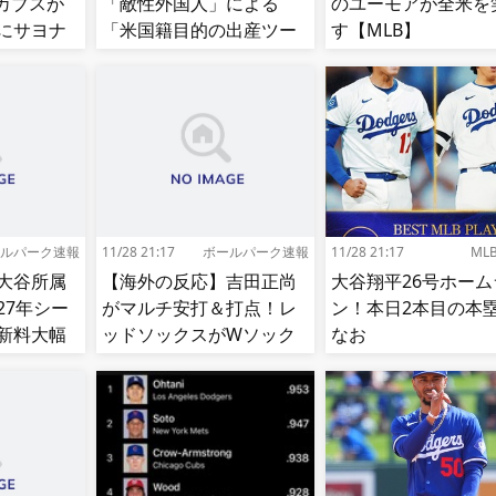
カブスが
「敵性外国人」による
のユーモアが全米を
にサヨナ
「米国籍目的の出産ツー
す【MLB】
リズム禁止令」に署名…
寄生侵略防止へ[海外の反
応]
ルパーク速報
11/28 21:17
ボールパーク速報
11/28 21:17
ML
大谷所属
【海外の反応】吉田正尚
大谷翔平26号ホーム
27年シー
がマルチ安打＆打点！レ
ン！本日2本目の
新料大幅
ッドソックスがWソック
なお
スをスイープして8連勝！
【MLB】