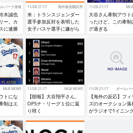
ルパーク速報
11/28 21:17
海外報道翻訳所
11/28 21:17
ML
鈴木誠也
米：トランスジェンダー
大谷さん牽制アウト
リー、カ
選手参加反対を表明した
ったけど、この牽制
スに連勝
女子バスケ選手に嫌がら
グ過ぎる
せ続出…試合中に意図的
（？）肘鉄を顔面に食ら
う[海外の反応]
MLB NEWS
11/28 21:17
MLB NEWS
11/28 21:17
ボールパ
ウトにな
【朗報】大谷翔平さん、
【海外の反応】フィ
牽制はエ
OPSナ・リーグ１位に返
ズのオークション落
り咲く
がラジオで1イニン
況!【MLB】