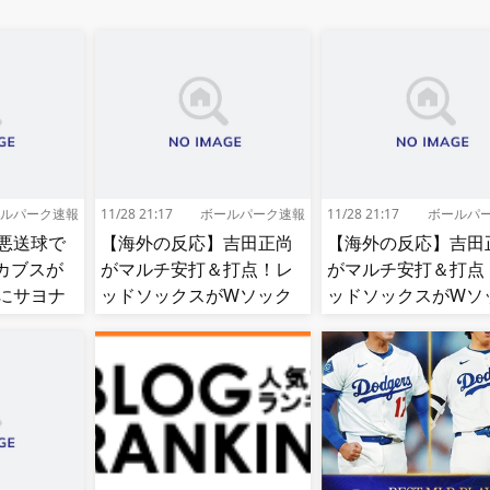
ルパーク速報
11/28 21:17
ボールパーク速報
11/28 21:17
ボールパ
悪送球で
【海外の反応】吉田正尚
【海外の反応】吉田
カブスが
がマルチ安打＆打点！レ
がマルチ安打＆打点
にサヨナ
ッドソックスがWソック
ッドソックスがWソ
スをスイープして8連勝！
スをスイープして8
【MLB】
【MLB】