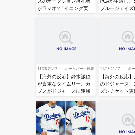
ズのオークション落札者
PCAが生還し、
がラジオで1イニング実
ブルージェイズ
況!【MLB】
ラ勝ち【MLB】
11/28 21:17
ボールパーク速報
11/28 21:17
ボー
【海外の反応】鈴木誠也
【海外の反応】
が貴重なタイムリー、カ
のドジャース、
ブスがドジャースに連勝
ズンチケット更
【大谷】
値上げ【MLB】