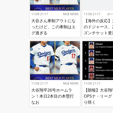
11/28 21:17
MLB NEWS
11/28 21:17
ボー
大谷さん牽制アウトにな
【海外の反応】
ったけど、この牽制はエ
のドジャース、
グ過ぎる
ズンチケット更
値上げ【MLB】
11/28 21:17
MLB NEWS
11/28 21:17
大谷翔平26号ホームラ
【朗報】大谷翔
ン！本日2本目の本塁打
OPSナ・リー
なお
り咲く