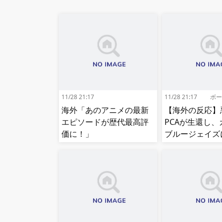
11/28 21:17
11/28 21:17
ボー
海外「あのアニメの最新
【海外の反応】
エピソードが歴代最高評
PCAが生還し、
価に！」
ブルージェイズ
ラ勝ち【MLB】