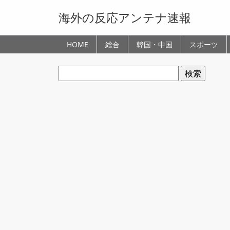
海外の反応アンテナ速報
HOME
総合
韓国・中国
スポーツ
検
索: