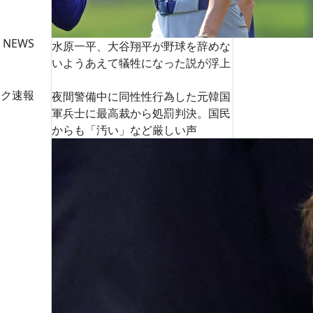
 NEWS
水原一平、大谷翔平が野球を辞めな
いようあえて犠牲になった説が浮上
ーク速報
夜間警備中に同性性行為した元韓国
軍兵士に最高裁から処罰判決。国民
からも「汚い」など厳しい声