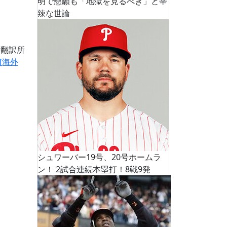
明で懇願も「地獄を見るべき」と辛
辣な世論
道翻訳所
[海外
シュワーバー19号、20号ホームラ
ン！ 2試合連続本塁打！8戦9発