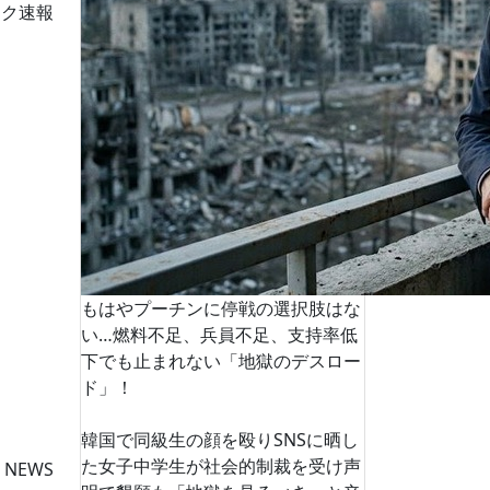
ーク速報
もはやプーチンに停戦の選択肢はな
い…燃料不足、兵員不足、支持率低
下でも止まれない「地獄のデスロー
ド」！
韓国で同級生の顔を殴りSNSに晒し
た女子中学生が社会的制裁を受け声
 NEWS