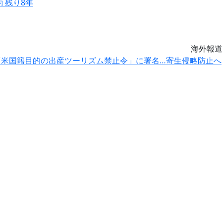
約 残り8年
海外報
米国籍目的の出産ツーリズム禁止令」に署名…寄生侵略防止へ