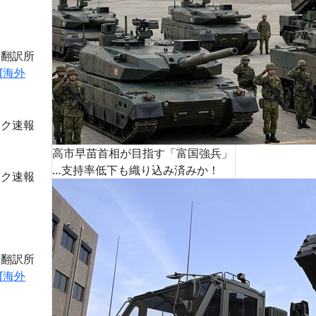
道翻訳所
[海外
ーク速報
高市早苗首相が目指す「富国強兵」
…支持率低下も織り込み済みか！
ーク速報
道翻訳所
[海外