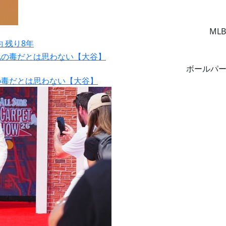
MLB
約 残り8年
ボールパ
の毒だとは思わない【大谷】