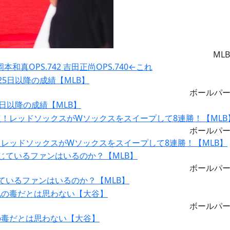
MLB
岡本和真OPS.742 吉田正尚OPS.740←これ
ボールパ
日以降の成績【MLB】
ボールパ
レッドソックスがWソックスをスイープして8連勝！【MLB】
ボールパ
ているファンはいるのか？【MLB】
ボールパ
の毒だとは思わない【大谷】