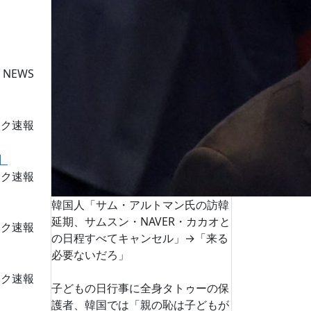
 NEWS
ーク速報
ーク速報
韓国人「サム・アルトマン氏の訪韓
延期、サムスン・NAVER・カカオと
ーク速報
の日程すべてキャンセル」→「来る
必要ないだろ」
ーク速報
子どもの日行事に全身タトゥーの保
護者、韓国では「親の恥は子どもが