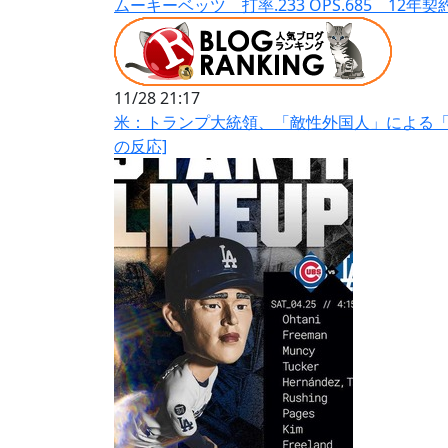
ムーキーベッツ 打率.233 OPS.685 12年契
11/28 21:17
米：トランプ大統領、「敵性外国人」による「
の反応]