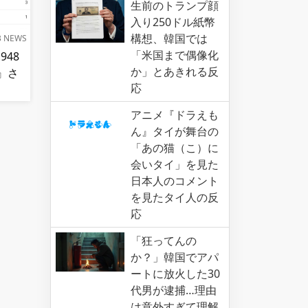
生前のトランプ顔
入り250ドル紙幣
構想、韓国では
B NEWS
「米国まで偶像化
948
か」とあきれる反
』さ
応
アニメ『ドラえも
ん』タイが舞台の
「あの猫（こ）に
会いタイ」を見た
日本人のコメント
を見たタイ人の反
応
「狂ってんの
か？」韓国でアパ
ートに放火した30
代男が逮捕…理由
は意外すぎて理解