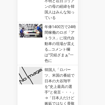
不明と在日コリア
ンの母の経緯を韓
国人はみんな知っ
ている
年俸1400万で24時
間稼働のロボ「ア
トラス」に現代自
動車の現場が震え
る…コメント欄
は“労組ざまぁ”一
色に
韓国人「ロバー
ツ、米国の番組で
日本の大谷翔平
を“史上最高の選
手”と発言・・・」
→「日本人だけど
嫉妬ではなく畏敬