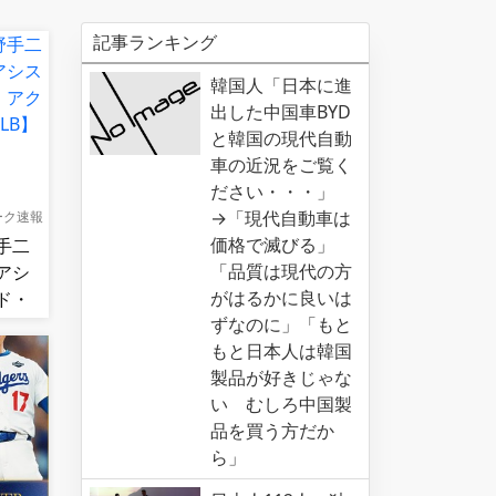
記事ランキング
韓国人「日本に進
出した中国車BYD
と韓国の現代自動
車の近況をご覧く
ださい・・・」
→「現代自動車は
ーク速報
価格で滅びる」
手二
「品質は現代の方
アシ
がはるかに良いは
ド・
ずなのに」「もと
！
もと日本人は韓国
製品が好きじゃな
い むしろ中国製
品を買う方だか
ら」