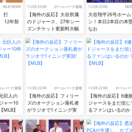
MLB NEWS
11/28 22:00
ボールパーク速報
11/28 22:00
ML
 打
【海外の反応】大谷所属
大谷翔平26号ホーム
85 12年契
のドジャース、27年シー
ン！本日2本目の
ズンチケット更新料大幅
なお
値上げ【MLB】
ルパーク速報
11/28 22:00
ボールパーク速報
11/28 22:00
ボールパ
元巨人の
【海外の反応】フィリー
【海外の反応】6連
ジャー10
ズのオークション落札者
ジャースをまだ信じ
【MLB】
がラジオで1イニング実
るファンはいるのか
況!【MLB】
【MLB】