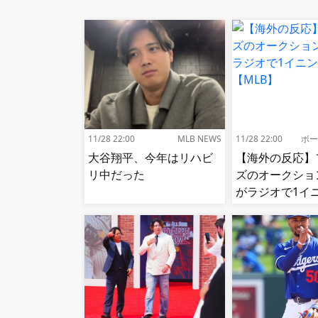
11/28 22:00
MLB NEWS
11/28 22:00
ボー
大谷翔平、今年はリハビ
【海外の反応】
リ中だった
ズのオークショ
がラジオで1イ
況!【MLB】