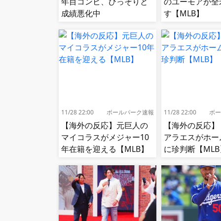
年目コンビ、ひっそりと
のユーモアが全
成績悪化中
す【MLB】
11/28 22:00
ボールパーク速報
11/28 22:00
ボー
【海外の反応】元巨人の
【海外の反応】
マイコラスがメジャー10
アラエスがホー
年在籍を迎える【MLB】
に珍判断【MLB