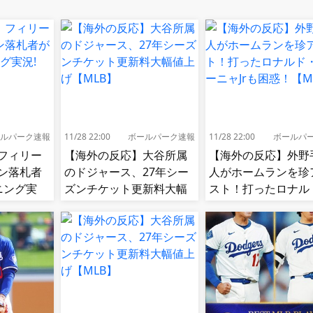
ルパーク速報
11/28 22:00
ボールパーク速報
11/28 22:00
ボールパ
フィリー
【海外の反応】大谷所属
【海外の反応】外野
ン落札者
のドジャース、27年シー
人がホームランを珍
ニング実
ズンチケット更新料大幅
スト！打ったロナル
値上げ【MLB】
アクーニャJrも困惑
【MLB】