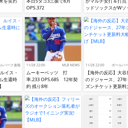
米を笑わ
本日5タコ3三振で8月
がマルチ安打＆打点
OPS.372
ッドソックスがWソ
スをスイープして8
【MLB】
ルパーク速報
11/28 22:00
MLB NEWS
11/28 22:00
ボールパ
 ルイス・
ムーキーベッツ 打
【海外の反応】大谷
ム生還時
率.233 OPS.685 12年契
のドジャース、27年
】
約 残り8年
ズンチケット更新料
値上げ【MLB】