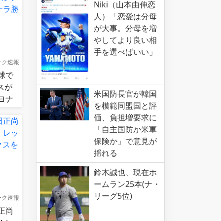
Niki（山本由伸恋
人）「恋愛は分母
が大事。分母を増
やしてより良い相
手を選べばいい」
ーク速報
球で
スが
米国防長官が韓国
ヨナ
を模範同盟国と評
価、負担増要求に
「自主国防か米軍
保険か」で意見が
揺れる
鈴木誠也、現在ホ
ームラン25本(ナ・
リーグ5位)
ーク速報
正尚