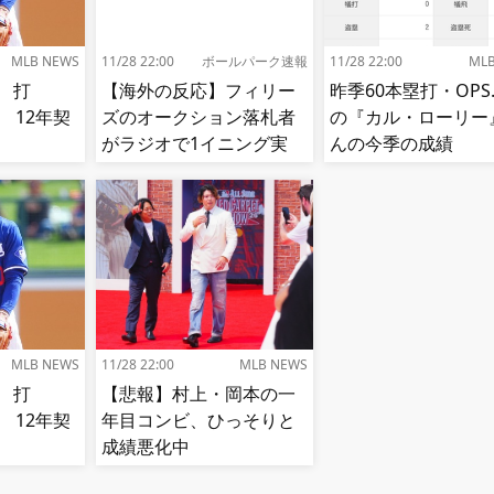
MLB NEWS
11/28 22:00
ボールパーク速報
11/28 22:00
ML
 打
【海外の反応】フィリー
昨季60本塁打・OPS.
85 12年契
ズのオークション落札者
の『カル・ローリー
がラジオで1イニング実
んの今季の成績
況!【MLB】
MLB NEWS
11/28 22:00
MLB NEWS
 打
【悲報】村上・岡本の一
85 12年契
年目コンビ、ひっそりと
成績悪化中