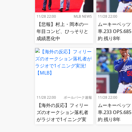
11/28 22:00
MLB NEWS
11/28 22:00
【悲報】村上・岡本の一
ムーキーベッツ
年目コンビ、ひっそりと
率.233 OPS.6
成績悪化中
約 残り8年
11/28 22:00
ボールパーク速報
11/28 22:00
【海外の反応】フィリー
ムーキーベッツ
ズのオークション落札者
率.233 OPS.6
がラジオで1イニング実
約 残り8年
況!【MLB】