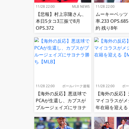
11/28 22:00
MLB NEWS
11/28 22:00
【悲報】村上宗隆さん、
ムーキーベッツ
本日5タコ3三振で8月
率.233 OPS.6
OPS.372
約 残り8年
11/28 22:00
ボールパーク速報
11/28 22:00
ボー
【海外の反応】悪送球で
【海外の反応】
PCAが生還し、カブスが
マイコラスがメ
ブルージェイズにサヨナ
年在籍を迎える
ラ勝ち【MLB】