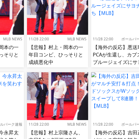
MLB NEWS
11/28 22:00
MLB NEWS
11/28 22:00
ボールパ
岡本の一
【悲報】村上・岡本の一
【海外の反応】悪送
っそりと
年目コンビ、ひっそりと
PCAが生還し、カブ
成績悪化中
ブルージェイズにサ
ラ勝ち【MLB】
ルパーク速報
11/28 22:00
MLB NEWS
11/28 22:00
ボールパ
今永昇太
【悲報】村上宗隆さん、
【海外の反応】吉田