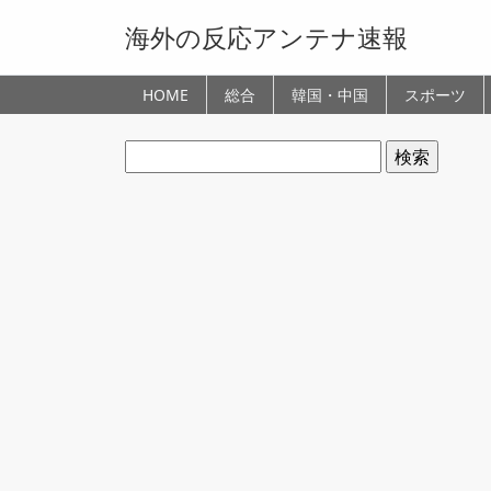
海外の反応アンテナ速報
HOME
総合
韓国・中国
スポーツ
検
索: