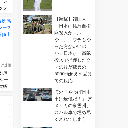
！レ
ック
連勝！
【衝撃】韓国人
「日本は結局自衛
隊投入か…い
や、、、ウチもや
った方がいいの
か」日本が自衛隊
投入で捕獲したク
ーク速報
マの数が驚異の
所属
6000頭超えを受け
シー
ての反応
大幅
海外「やっぱ日本
車は最強だ！」 ア
メリカの豪雪州、
スバル車で埋め尽
くされてしまう