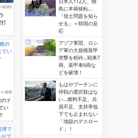
日本人112人、独
B NEWS
島に本籍移転…
ラ
「領土問題を知ら
本塁打
せる」＝韓国の反
応
アゾフ軍団、ロシ
ア軍の大規模装甲
突撃を粉砕…戦車7
両、装甲車6両な
どを破壊！
もはやプーチンに
停戦の選択肢はな
ーク速報
い…燃料不足、兵
敗のド
員不足、支持率低
てい
下でも止まれない
？
「地獄のデスロー
ド」！